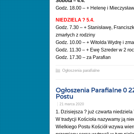
Sobota – 4.4.
Godz. 18.00 – + Helenę i Mieczysła
NIEDZIELA ? 5.4.
Godz. 7.30 – + Stanisławę, Franciszk
zmarłych z
rodziny
Godz. 10.00 – + Witolda Wydrę i zma
Godz. 11.30 – + Ewę Szreder w 2 rocz
Godz. 17.30 – za Parafian
Ogłoszenia parafialne
Ogłoszenia Parafialne 0 2
Postu
21 marca 2020
1. Dzisiejsza ? już czwarta niedziela
W tradycji Kościoła nazywamy ją nie
Wielkiego Postu Kościół wzywa wier