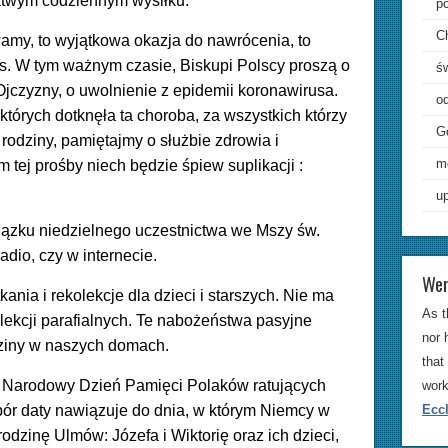
łatwym codziennym wysiłku.
p
C
wamy, to wyjątkowa okazja do nawrócenia, to
s. W tym ważnym czasie, Biskupi Polscy proszą o
ś
Ojczyzny, o uwolnienie z epidemii koronawirusa.
od
których dotknęła ta choroba, za wszystkich którzy
G
rodziny, pamiętajmy o służbie zdrowia i
m
tej prośby niech będzie śpiew suplikacji :
up
iązku niedzielnego uczestnictwa we Mszy św.
radio, czy w internecie.
Wer
ania i rekolekcje dla dzieci i starszych. Nie ma
As t
olekcji parafialnych. Te nabożeństwa pasyjne
nor 
ziny w naszych domach.
that
y Narodowy Dzień Pamięci Polaków ratujących
work
Eccl
r daty nawiązuje do dnia, w którym Niemcy w
dzinę Ulmów: Józefa i Wiktorię oraz ich dzieci,