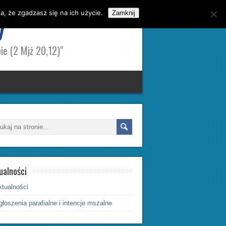
, że zgadzasz się na ich użycie.
y
Zamknij
ie (2 Mjż 20,12)"
ualności
ktualności
łoszenia parafialne i intencje mszalne