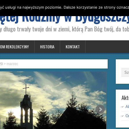
yć usługi na najwyższym poziomie. Dalsze korzystanie ze strony oznacza
iętej Rodziny w Bydgoszcz
y długo trwały twoje dni w ziemi, którą Pan Bóg twój, da tob
OM REKOLEKCYJNY
HISTORIA
KONTAKT
20
>
marzec
Akt
A
Og