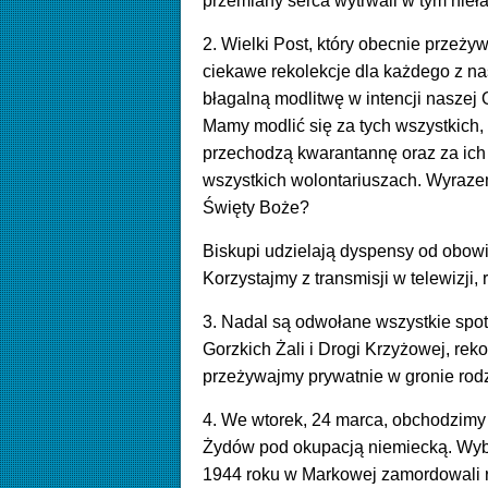
przemiany serca wytrwali w tym nie
2. Wielki Post, który obecnie przeży
ciekawe rekolekcje dla każdego z na
błagalną modlitwę w intencji naszej 
Mamy modlić się za tych wszystkich, 
przechodzą kwarantannę oraz za ich 
wszystkich wolontariuszach. Wyrazem 
Święty Boże?
Biskupi udzielają dyspensy od obow
Korzystajmy z transmisji w telewizji, 
3. Nadal są odwołane wszystkie spotk
Gorzkich Żali i Drogi Krzyżowej, rek
przeżywajmy prywatnie w gronie rod
4. We wtorek, 24 marca, obchodzim
Żydów pod okupacją niemiecką. Wybó
1944 roku w Markowej zamordowali ro