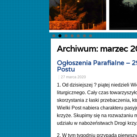
Archiwum:
marzec 2
Ogłoszenia Parafialne – 2
Postu
27 marca 2020
1. Od dzisiejszej ? piątej niedzieli 
liturgicznego. Cały czas towarzyszy
skorzystania z łaski przebaczenia, k
Wielki Post nabiera charakteru pasy
krzyże. Skupimy się na rozważaniu m
udziału w nabożeństwach Drogi krzyżo
2. W tym tygodniu przypada pierwszy