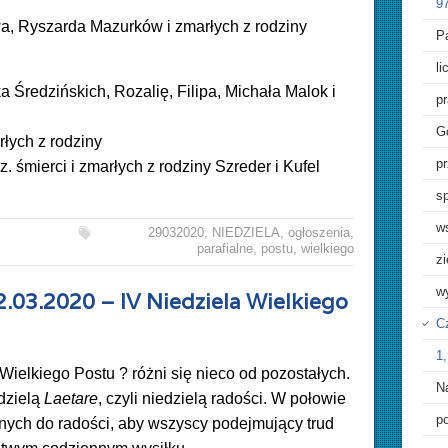
97
wa, Ryszarda Mazurków i zmarłych z rodziny
Pa
l
a Średzińskich, Rozalię, Filipa, Michała Malok i
p
G
rłych z rodziny
pr
. śmierci i zmarłych z rodziny Szreder i Kufel
sp
w
29032020
,
NIEDZIELA
,
ogłoszenia
,
parafialne
,
postu
,
wielkiego
z
w
2.03.2020 – IV Niedziela Wielkiego
Cz
1,
 Wielkiego Postu ? różni się nieco od pozostałych.
N
dzielą
Laetare
, czyli niedzielą radości. W połowie
p
nych do radości, aby wszyscy podejmujący trud