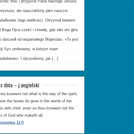
oznać moc i przyjście Pana naszego Jezusa
hrystusa, ale nauczaliśmy jako naoczni
wiadkowie Jego wielkości. Otrzymał bowiem
 Boga Ojca cześć i chwałę, gdy taki oto głos
o doszedł od wspaniałego Majestatu: «To jest
ój Syn umiłowany, w którym mam
odobanie». I słyszeliśmy, jak […]
s dnia – j.angielski
hou knowest not what is the way of the spirit,
how the bones do grow in the womb of her
 is with child: even so thou knowest not the
s of God who maketh all.
esiastes 11:5