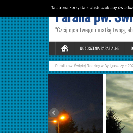
Ta strona korzysta z ciasteczek aby świadcz
Parafia pw. Św
"Czcij ojca twego i matkę twoją, ab
OGŁOSZENIA PARAFIALNE
D
Parafia pw. Świętej Rodziny w Bydgoszczy
>
20