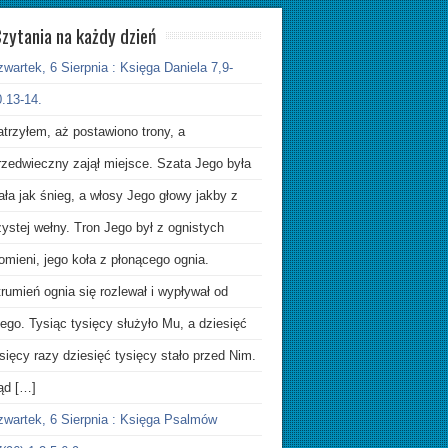
zytania na każdy dzień
wartek, 6 Sierpnia : Księga Daniela 7,9-
.13-14.
trzyłem, aż postawiono trony, a
rzedwieczny zajął miejsce. Szata Jego była
ała jak śnieg, a włosy Jego głowy jakby z
ystej wełny. Tron Jego był z ognistych
omieni, jego koła z płonącego ognia.
rumień ognia się rozlewał i wypływał od
ego. Tysiąc tysięcy służyło Mu, a dziesięć
sięcy razy dziesięć tysięcy stało przed Nim.
ąd […]
zwartek, 6 Sierpnia : Księga Psalmów