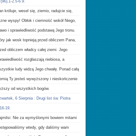
(96),1-2.5-6.9.
n króluje, wesel się, ziemio, radujcie się,
iczne wyspy! Obłok i ciemność wokół Niego,
rawo i sprawiedliwość podstawą Jego tronu.
óry jak wosk topnieją przed obliczem Pana,
zed obliczem władcy całej ziemi. Jego
rawiedliwość rozgłaszają niebiosa, a
szystkie ludy widzą Jego chwałę. Ponad całą
iemią Ty jesteś wywyższony i nieskończenie
yższy od wszystkich bogów.
wartek, 6 Sierpnia : Drugi list św. Piotra
16-19.
ajmilsi: Nie za wymyślonymi bowiem mitami
ostępowaliśmy wtedy, gdy daliśmy wam