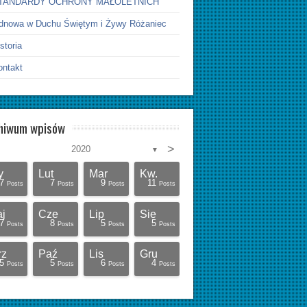
TANDARDY OCHRONY MAŁOLETNICH
dnowa w Duchu Świętym i Żywy Różaniec
storia
ontakt
hiwum wpisów
>
2020
▼
y
Lut
Mar
Kw.
7
7
9
11
Posts
Posts
Posts
Posts
j
Cze
Lip
Sie
7
8
5
5
Posts
Posts
Posts
Posts
rz
Paź
Lis
Gru
5
5
6
4
Posts
Posts
Posts
Posts