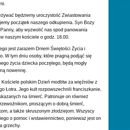
mi.
rzeżywać będziemy uroczystość Zwiastowania
ujemy początek naszego odkupienia. Syn Boży
yi Panny, aby wyzwolić nas spod panowania
 w naszym kościele o godz. 18.00.
ego jest zarazem Dniem Świętości Życia i
. W tym dniu osoby, które pragną podjąć się
nego życia dziecka poczętego, będą mogły
zną nowennę.
 Kościele polskim Dzień modlitw za więźniów z
 Łotra. Jego kult rozpowszechnili franciszkanie,
 skazanych na śmierć. Patronuje on również
rzewoźnikom, proszącym o dobrą śmierć,
kom, a także skruszonym złodziejom. Wszyscy
iego o pomoc i wstawiennictwo, ponieważ jest on
a grzechy.