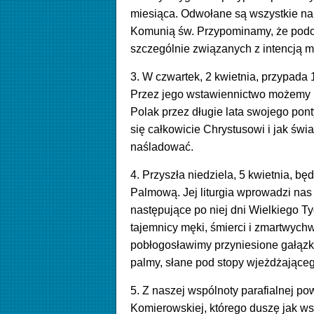
miesiąca. Odwołane są wszystkie na
Komunią św. Przypominamy, że podcz
szczególnie związanych z intencją m
3. W czwartek, 2 kwietnia, przypada 
Przez jego wstawiennictwo możemy p
Polak przez długie lata swojego pon
się całkowicie Chrystusowi i jak świ
naśladować.
4. Przyszła niedziela, 5 kwietnia, bę
Palmową. Jej liturgia wprowadzi nas 
następujące po niej dni Wielkiego 
tajemnicy męki, śmierci i zmartwyc
pobłogosławimy przyniesione gałązki
palmy, słane pod stopy wjeżdżające
5. Z naszej wspólnoty parafialnej po
Komierowskiej, którego duszę jak w