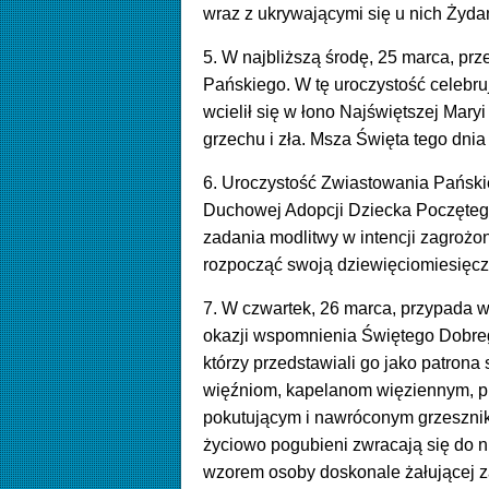
wraz z ukrywającymi się u nich Żyda
5. W najbliższą środę, 25 marca, p
Pańskiego. W tę uroczystość celebr
wcielił się w łono Najświętszej Mar
grzechu i zła. Msza Święta tego dnia
6. Uroczystość Zwiastowania Pański
Duchowej Adopcji Dziecka Poczętego
zadania modlitwy w intencji zagrożo
rozpocząć swoją dziewięciomiesięc
7. W czwartek, 26 marca, przypada w
okazji wspomnienia Świętego Dobrego
którzy przedstawiali go jako patrona
więźniom, kapelanom więziennym, p
pokutującym i nawróconym grzeszni
życiowo pogubieni zwracają się do n
wzorem osoby doskonale żałującej z