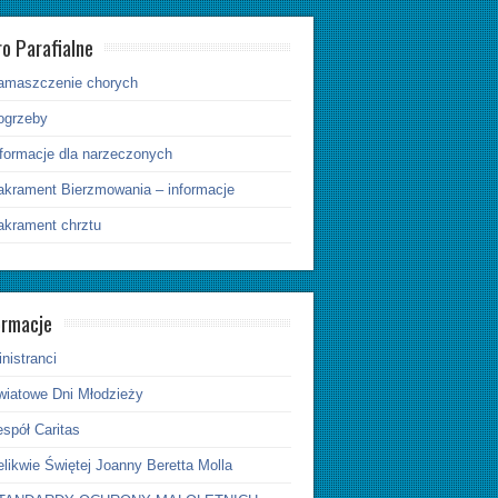
ro Parafialne
amaszczenie chorych
ogrzeby
nformacje dla narzeczonych
akrament Bierzmowania – informacje
akrament chrztu
ormacje
nistranci
wiatowe Dni Młodzieży
spół Caritas
likwie Świętej Joanny Beretta Molla