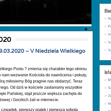
Biu
N
P
I
020
S
9.03.2020 – V Niedziela Wielkiego
S
Wielkiego Postu ? zmienia się charakter tego okresu
Inf
ło nam wezwanie Kościoła do nawrócenia i pokuty,
Mi
tórą miłosierny Bóg pragnie nas obdarzyć. Teraz
jnego. Od dziś w kościele zasłaniamy wszystkie
Ś
ęki Pańskiej, stąd jeszcze większa zachęta do
Ze
wej i Gorzkich żali w internecie.
Re
 czwartek, pierwszy piątek i pierwsza sobota