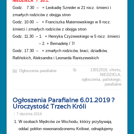
NIEDZIELA ? 20.1.
Godz. 7.30 – + Leokadię Szreder w 21 rocz. śmierci i
zmarłych rodziców z obojga stron
Godz. 10.00 – + Franciszka Maternowskiego w 9 rocz.
śmierci i zmarłych rodziców z obojga stron
Godz. 11.30 – 1. + Henryka Czyżewskiego w 5 rocz. śmierci
– 2. + Bernadetę / 7/
Godz. 17.30 – + zmarłych rodziców, braci, dziadków,
Rafińskich, Aleksandra i Leonarda Raniszewskich
13012019
,
chrztu
,
Ogłoszenia parafialne
NIEDZIELA
,
ogłoszenia
,
pańskiego
,
parafialne
Ogłoszenia Parafialne 6.01.2019 ?
Uroczystość Trzech Króli
7 stycznia 2019
W osobach Mędrców ze Wschodu, którzy przybywają
oddać pokłon nowonarodzonemu Królowi, odnajdujemy