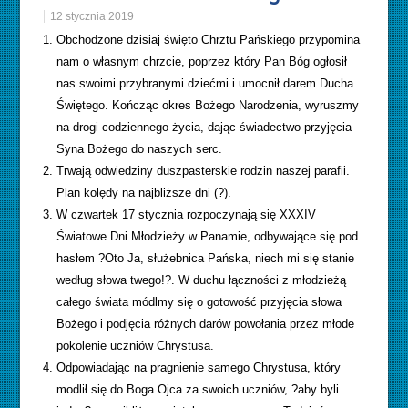
12 stycznia 2019
Obchodzone dzisiaj święto Chrztu Pańskiego przypomina
nam o własnym chrzcie, poprzez który Pan Bóg ogłosił
nas swoimi przybranymi dziećmi i umocnił darem Ducha
Świętego. Kończąc okres Bożego Narodzenia, wyruszmy
na drogi codziennego życia, dając świadectwo przyjęcia
Syna Bożego do naszych serc.
Trwają odwiedziny duszpasterskie rodzin naszej parafii.
Plan kolędy na najbliższe dni (?).
W czwartek 17 stycznia rozpoczynają się XXXIV
Światowe Dni Młodzieży w Panamie, odbywające się pod
hasłem ?Oto Ja, służebnica Pańska, niech mi się stanie
według słowa twego!?. W duchu łączności z młodzieżą
całego świata módlmy się o gotowość przyjęcia słowa
Bożego i podjęcia różnych darów powołania przez młode
pokolenie uczniów Chrystusa.
Odpowiadając na pragnienie samego Chrystusa, który
modlił się do Boga Ojca za swoich uczniów, ?aby byli