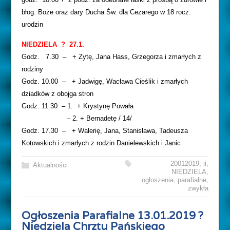
błog. Boże oraz dary Ducha Św. dla Cezarego w 18 rocz.
urodzin
NIEDZIELA ? 27.1.
Godz. 7.30 – + Zytę, Jana Hass, Grzegorza i zmarłych z
rodziny
Godz. 10.00 – + Jadwigę, Wacława Cieślik i zmarłych
dziadków z obojga stron
Godz. 11.30 – 1. + Krystynę Powała
– 2. + Bernadetę / 14/
Godz. 17.30 – + Walerię, Jana, Stanisława, Tadeusza
Kotowskich i zmarłych z rodzin Danielewskich i Janic
20012019
,
ii
,
Aktualności
NIEDZIELA
,
ogłoszenia
,
parafialne
,
zwykła
Ogłoszenia Parafialne 13.01.2019 ?
Niedziela Chrztu Pańskiego