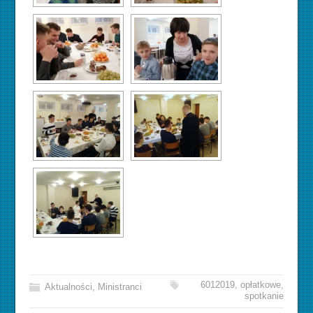
6012019
,
opłatkowe
,
Aktualności
,
Ministranci
spotkanie