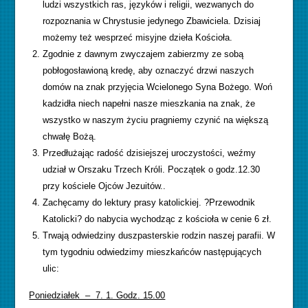
ludzi wszystkich ras, języków i religii, wezwanych do
rozpoznania w Chrystusie jedynego Zbawiciela. Dzisiaj
możemy też wesprzeć misyjne dzieła Kościoła.
Zgodnie z dawnym zwyczajem zabierzmy ze sobą
pobłogosławioną kredę, aby oznaczyć drzwi naszych
domów na znak przyjęcia Wcielonego Syna Bożego. Woń
kadzidła niech napełni nasze mieszkania na znak, że
wszystko w naszym życiu pragniemy czynić na większą
chwałę Bożą.
Przedłużając radość dzisiejszej uroczystości, weźmy
udział w Orszaku Trzech Króli. Początek o godz.12.30
przy kościele Ojców Jezuitów..
Zachęcamy do lektury prasy katolickiej. ?Przewodnik
Katolicki? do nabycia wychodząc z kościoła w cenie 6 zł.
Trwają odwiedziny duszpasterskie rodzin naszej parafii. W
tym tygodniu odwiedzimy mieszkańców następujących
ulic:
Poniedziałek – 7. 1. Godz. 15.00