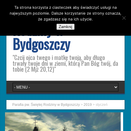
Ta strona korzysta z ciasteczek aby świadczyć usługi na
Parafia pw. Świętej
najwyższym poziomie. Dalsze korzystanie ze strony oznacza,
że zgadzasz się na ich użycie.
Rodziny w
Zamknij
Bydgoszczy
"Czcij ojca twego i matkę twoją, aby długo
trwały twoje dni w ziemi, którą Pan Bóg twój, da
tobie (2 Mjż 20,12)"
Parafia pw. Świętej Rodziny w Bydgoszczy
>
2019
>
styczeń