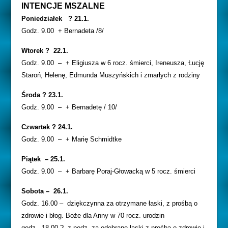
INTENCJE MSZALNE
Poniedziałek ? 21.1.
Godz. 9.00 + Bernadeta /8/
Wtorek ? 22.1.
Godz. 9.00 – + Eligiusza w 6 rocz. śmierci, Ireneusza, Łucję
Staroń, Helenę, Edmunda Muszyńskich i zmarłych z rodziny
Środa ? 23.1.
Godz. 9.00 – + Bernadetę / 10/
Czwartek ? 24.1.
Godz. 9.00 – + Marię Schmidtke
Piątek – 25.1.
Godz. 9.00 – + Barbarę Poraj-Głowacką w 5 rocz. śmierci
Sobota – 26.1.
Godz. 16.00 – dziękczynna za otrzymane łaski, z prośbą o
zdrowie i błog. Boże dla Anny w 70 rocz. urodzin
godz. 18.00 ? z podz. za odebrane łaski z prośbą o zdrowie i