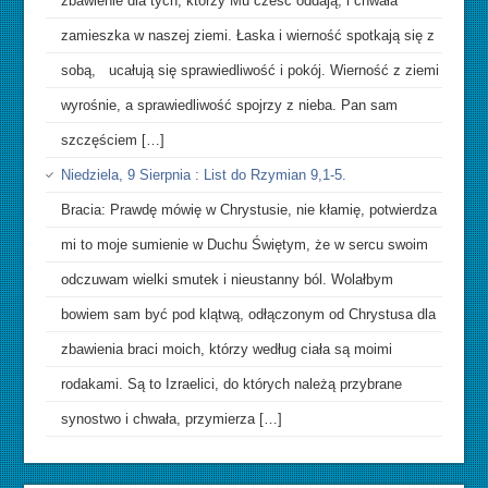
zbawienie dla tych, którzy Mu cześć oddają, i chwała
zamieszka w naszej ziemi. Łaska i wierność spotkają się z
sobą, ucałują się sprawiedliwość i pokój. Wierność z ziemi
wyrośnie, a sprawiedliwość spojrzy z nieba. Pan sam
szczęściem […]
Niedziela, 9 Sierpnia : List do Rzymian 9,1-5.
Bracia: Prawdę mówię w Chrystusie, nie kłamię, potwierdza
mi to moje sumienie w Duchu Świętym, że w sercu swoim
odczuwam wielki smutek i nieustanny ból. Wolałbym
bowiem sam być pod klątwą, odłączonym od Chrystusa dla
zbawienia braci moich, którzy według ciała są moimi
rodakami. Są to Izraelici, do których należą przybrane
synostwo i chwała, przymierza […]