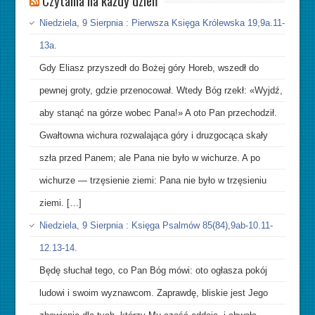
Niedziela, 9 Sierpnia : Pierwsza Księga Królewska 19,9a.11-
13a.
Gdy Eliasz przyszedł do Bożej góry Horeb, wszedł do
pewnej groty, gdzie przenocował. Wtedy Bóg rzekł: «Wyjdź,
aby stanąć na górze wobec Pana!» A oto Pan przechodził.
Gwałtowna wichura rozwalająca góry i druzgocąca skały
szła przed Panem; ale Pana nie było w wichurze. A po
wichurze — trzęsienie ziemi: Pana nie było w trzęsieniu
ziemi. […]
Niedziela, 9 Sierpnia : Księga Psalmów 85(84),9ab-10.11-
12.13-14.
Będę słuchał tego, co Pan Bóg mówi: oto ogłasza pokój
ludowi i swoim wyznawcom. Zaprawdę, bliskie jest Jego