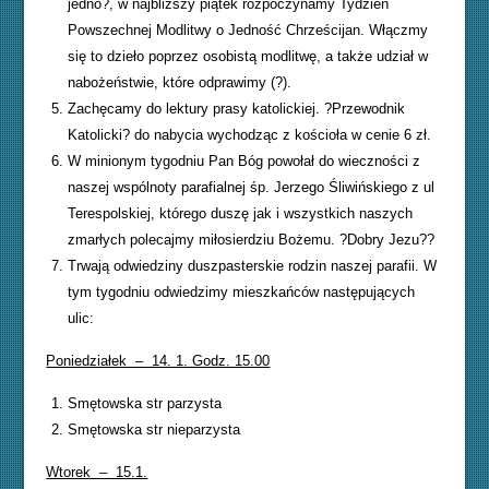
jedno?, w najbliższy piątek rozpoczynamy Tydzień
Powszechnej Modlitwy o Jedność Chrześcijan. Włączmy
się to dzieło poprzez osobistą modlitwę, a także udział w
nabożeństwie, które odprawimy (?).
Zachęcamy do lektury prasy katolickiej. ?Przewodnik
Katolicki? do nabycia wychodząc z kościoła w cenie 6 zł.
W minionym tygodniu Pan Bóg powołał do wieczności z
naszej wspólnoty parafialnej śp. Jerzego Śliwińskiego z ul
Terespolskiej, którego duszę jak i wszystkich naszych
zmarłych polecajmy miłosierdziu Bożemu. ?Dobry Jezu??
Trwają odwiedziny duszpasterskie rodzin naszej parafii. W
tym tygodniu odwiedzimy mieszkańców następujących
ulic:
Poniedziałek – 14. 1. Godz. 15.00
Smętowska str parzysta
Smętowska str nieparzysta
Wtorek – 15.1.