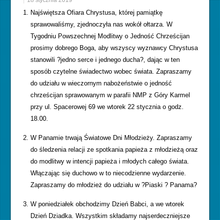
18 stycznia 2019
Najświętsza Ofiara Chrystusa, której pamiątkę
sprawowaliśmy, zjednoczyła nas wokół ołtarza. W
Tygodniu Powszechnej Modlitwy o Jedność Chrześcijan
prosimy dobrego Boga, aby wszyscy wyznawcy Chrystusa
stanowili ?jedno serce i jednego ducha?, dając w ten
sposób czytelne świadectwo wobec świata. Zapraszamy
do udziału w wieczornym nabożeństwie o jedność
chrześcijan sprawowanym w parafii NMP z Góry Karmel
przy ul. Spacerowej 69 we wtorek 22 stycznia o godz.
18.00.
W Panamie trwają Światowe Dni Młodzieży. Zapraszamy
do śledzenia relacji ze spotkania papieża z młodzieżą oraz
do modlitwy w intencji papieża i młodych całego świata.
Włączając się duchowo w to niecodzienne wydarzenie.
Zapraszamy do młodzież do udziału w ?Piaski ? Panama?
W poniedziałek obchodzimy Dzień Babci, a we wtorek
Dzień Dziadka. Wszystkim składamy najserdeczniejsze