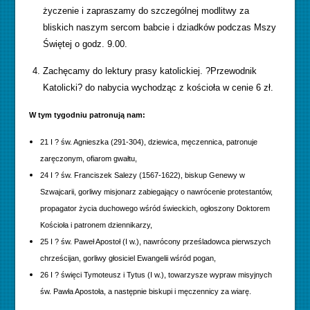
życzenie i zapraszamy do szczególnej modlitwy za
bliskich naszym sercom babcie i dziadków podczas Mszy
Świętej o godz. 9.00.
Zachęcamy do lektury prasy katolickiej. ?Przewodnik
Katolicki? do nabycia wychodząc z kościoła w cenie 6 zł.
W tym tygodniu patronują nam:
21 I ? św. Agnieszka (291-304), dziewica, męczennica, patronuje
zaręczonym, ofiarom gwałtu,
24 I ? św. Franciszek Salezy (1567-1622), biskup Genewy w
Szwajcarii, gorliwy misjonarz zabiegający o nawrócenie protestantów,
propagator życia duchowego wśród świeckich, ogłoszony Doktorem
Kościoła i patronem dziennikarzy,
25 I ? św. Paweł Apostoł (I w.), nawrócony prześladowca pierwszych
chrześcijan, gorliwy głosiciel Ewangelii wśród pogan,
26 I ? święci Tymoteusz i Tytus (I w.), towarzysze wypraw misyjnych
św. Pawła Apostoła, a następnie biskupi i męczennicy za wiarę.