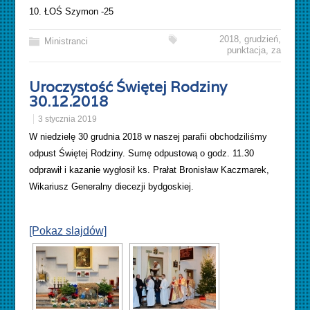
10. ŁOŚ Szymon -25
2018
,
grudzień
,
Ministranci
punktacja
,
za
Uroczystość Świętej Rodziny
30.12.2018
3 stycznia 2019
W niedzielę 30 grudnia 2018 w naszej parafii obchodziliśmy
odpust Świętej Rodziny. Sumę odpustową o godz. 11.30
odprawił i kazanie wygłosił ks. Prałat Bronisław Kaczmarek,
Wikariusz Generalny diecezji bydgoskiej.
[Pokaz slajdów]