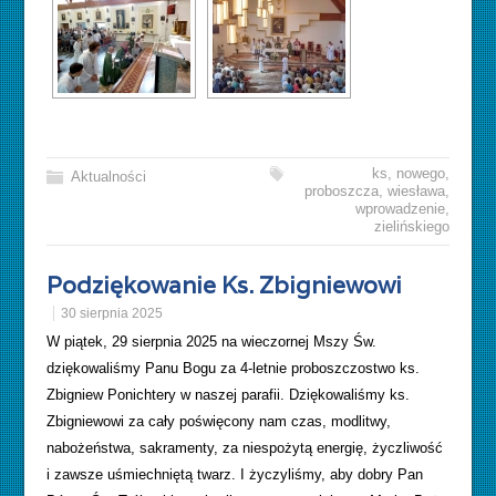
ks
,
nowego
,
Aktualności
proboszcza
,
wiesława
,
wprowadzenie
,
zielińskiego
Podziękowanie Ks. Zbigniewowi
30 sierpnia 2025
W piątek, 29 sierpnia 2025 na wieczornej Mszy Św.
dziękowaliśmy Panu Bogu za 4-letnie proboszczostwo ks.
Zbigniew Ponichtery w naszej parafii. Dziękowaliśmy ks.
Zbigniewowi za cały poświęcony nam czas, modlitwy,
nabożeństwa, sakramenty, za niespożytą energię, życzliwość
i zawsze uśmiechniętą twarz. I życzyliśmy, aby dobry Pan