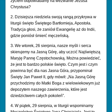
życiem odpowiadamy na wezwanie Jezusa
Chrystusa?
2. Dzisiejsza niedziela swoją rangą przykrywa w
liturgii święto Świętego Bartłomieja, Apostoła.
Tradycja głosi, że zaniósł Ewangelię aż do Indii,
gdzie poniósł śmierć męczeńską.
3. We wtorek, 26 sierpnia, nasze myśli i serca
skierujemy na Jasną Górę, aby uczcić Najświętszą
Maryję Pannę Częstochowską. Można powiedzieć,
że jest to bardzo polskie święto. Czym jest i czym
powinna być dla nas Jasna Góra, przypominał
Święty Jan Paweł II, gdy mówił: „Na Jasną Górę
przychodzimy do Matki Boga z wielowiekowym już
depozytem naszego zawierzenia, które jest
dziedzictwem całych pokoleń”.
4. W piątek, 29 sierpnia, w liturgii wspominamy
Męczeństwo Świętego Jana Chrzciciela. Jest to