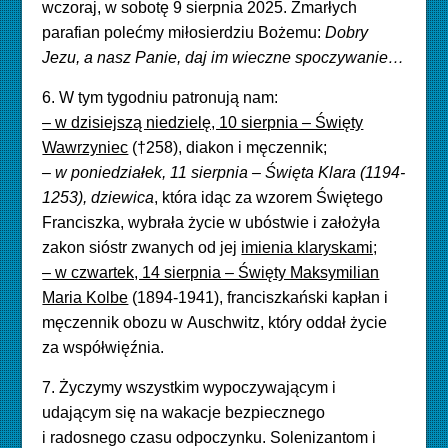
wczoraj, w sobotę 9 sierpnia 2025. Zmarłych
parafian polećmy miłosierdziu Bożemu:
Dobry
Jezu, a nasz Panie, daj im wieczne spoczywanie…
6. W tym tygodniu patronują nam:
– w dzisiejszą niedzielę, 10 sierpnia – Święty
Wawrzyniec
(†258), diakon i męczennik;
– w poniedziałek, 11 sierpnia – Święta Klara (1194-
1253), dziewica
, która idąc za wzorem Świętego
Franciszka, wybrała życie w ubóstwie i założyła
zakon sióstr zwanych od jej
imienia klaryskami;
– w czwartek, 14 sierpnia – Święty Maksymilian
Maria Kolbe
(1894-1941), franciszkański kapłan i
męczennik obozu w Auschwitz, który oddał życie
za współwięźnia.
7. Życzymy wszystkim wypoczywającym i
udającym się na wakacje bezpiecznego
i radosnego czasu odpoczynku. Solenizantom i