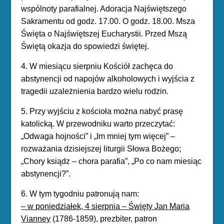
wspólnoty parafialnej. Adoracja Najświętszego
Sakramentu od godz. 17.00. O godz. 18.00. Msza
Święta o Najświętszej Eucharystii. Przed Mszą
Świętą okazja do spowiedzi świętej.
4. W miesiącu sierpniu Kościół zachęca do
abstynencji od napojów alkoholowych i wyjścia z
tragedii uzależnienia bardzo wielu rodzin.
5. Przy wyjściu z kościoła można nabyć prasę
katolicką. W przewodniku warto przeczytać:
„Odwaga hojności” i „Im mniej tym więcej” –
rozważania dzisiejszej liturgii Słowa Bożego;
„Chory ksiądz – chora parafia”, „Po co nam miesiąc
abstynencji?”.
6. W tym tygodniu patronują nam:
– w poniedziałek, 4 sierpnia – Święty Jan Maria
Vianney
(1786-1859), prezbiter, patron