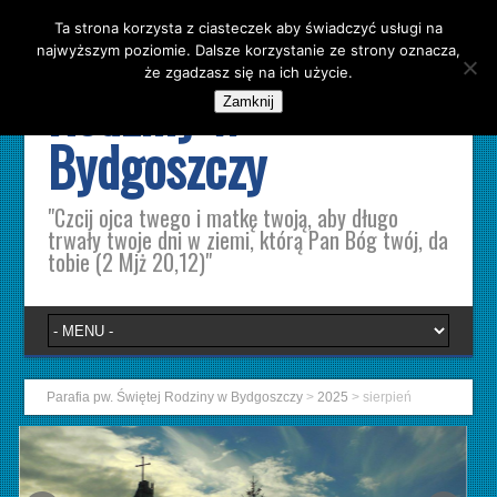
Ta strona korzysta z ciasteczek aby świadczyć usługi na
Parafia pw. Świętej
najwyższym poziomie. Dalsze korzystanie ze strony oznacza,
że zgadzasz się na ich użycie.
Rodziny w
Zamknij
Bydgoszczy
"Czcij ojca twego i matkę twoją, aby długo
trwały twoje dni w ziemi, którą Pan Bóg twój, da
tobie (2 Mjż 20,12)"
Parafia pw. Świętej Rodziny w Bydgoszczy
>
2025
>
sierpień