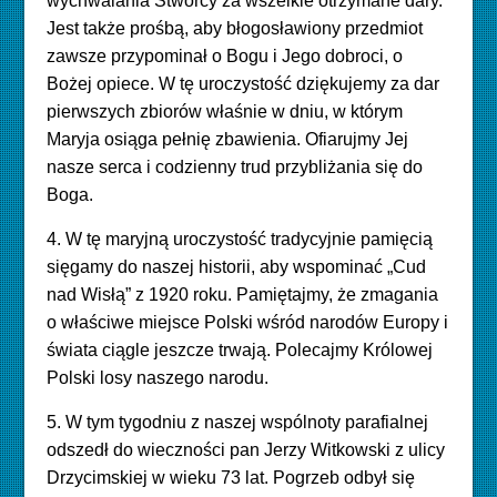
wychwalania Stwórcy za wszelkie otrzymane dary.
Jest także prośbą, aby błogosławiony przedmiot
zawsze przypominał o Bogu i Jego dobroci, o
Bożej opiece. W tę uroczystość dziękujemy za dar
pierwszych zbiorów właśnie w dniu, w którym
Maryja osiąga pełnię zbawienia. Ofiarujmy Jej
nasze serca i codzienny trud przybliżania się do
Boga.
4. W tę maryjną uroczystość tradycyjnie pamięcią
sięgamy do naszej historii, aby wspominać „Cud
nad Wisłą” z 1920 roku. Pamiętajmy, że zmagania
o właściwe miejsce Polski wśród narodów Europy i
świata ciągle jeszcze trwają. Polecajmy Królowej
Polski losy naszego narodu.
5.
W tym tygodniu z naszej wspólnoty parafialnej
odszedł do wieczności pan Jerzy Witkowski z ulicy
Drzycimskiej w wieku 73 lat. Pogrzeb odbył się