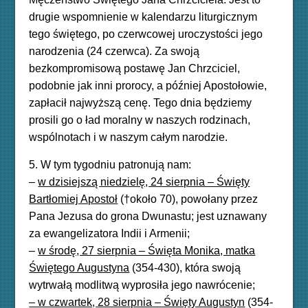
drugie wspomnienie w kalendarzu liturgicznym
tego świętego, po czerwcowej uroczystości jego
narodzenia (24 czerwca). Za swoją
bezkompromisową postawę Jan Chrzciciel,
podobnie jak inni prorocy, a później Apostołowie,
zapłacił najwyższą cenę. Tego dnia będziemy
prosili go o ład moralny w naszych rodzinach,
wspólnotach i w naszym całym narodzie.
5. W tym tygodniu patronują nam:
–
w dzisiejszą niedzielę, 24 sierpnia – Święty
Bartłomiej Apostoł
(†około 70), powołany przez
Pana Jezusa do grona Dwunastu; jest uznawany
za ewangelizatora Indii i Armenii;
–
w środę, 27 sierpnia – Święta Monika, matka
Świętego Augustyna
(354-430), która swoją
wytrwałą modlitwą wyprosiła jego nawrócenie;
– w czwartek, 28 sierpnia – Święty Augustyn
(354-