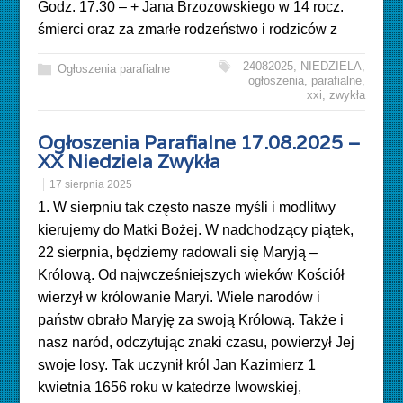
Godz. 17.30 – + Jana Brzozowskiego w 14 rocz.
śmierci oraz za zmarłe rodzeństwo i ro
dziców z
24082025
,
NIEDZIELA
,
Ogłoszenia parafialne
ogłoszenia
,
parafialne
,
xxi
,
zwykła
Ogłoszenia Parafialne 17.08.2025 –
XX Niedziela Zwykła
17 sierpnia 2025
1. W sierpniu tak często nasze myśli i modlitwy
kierujemy do Matki Bożej. W nadchodzący piątek,
22 sierpnia, będziemy radowali się Maryją –
Królową. Od najwcześniejszych wieków Kościół
wierzył w królowanie Maryi. Wiele narodów i
państw obrało Maryję za swoją Królową. Także i
nasz naród, odczytując znaki czasu, powierzył Jej
swoje losy. Tak uczynił król Jan Kazimierz 1
kwietnia 1656 roku w katedrze lwowskiej,