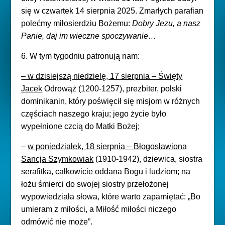
się w czwartek 14 sierpnia 2025. Zmarłych parafian
polećmy miłosierdziu Bożemu:
Dobry Jezu, a nasz
Panie, daj im wieczne spoczywanie…
6. W tym tygodniu patronują nam:
– w dzisiejszą niedzielę, 17 sierpnia – Święty
Jacek
Odrowąż (1200-1257), prezbiter, polski
dominikanin, który poświęcił się misjom w różnych
częściach naszego kraju; jego życie było
wypełnione czcią do Matki Bożej;
–
w poniedziałek, 18 sierpnia – Błogosławiona
Sancja Szymkowiak
(1910-1942), dziewica, siostra
serafitka, całkowicie oddana Bogu i ludziom; na
łożu śmierci do swojej siostry przełożonej
wypowiedziała słowa, które warto zapamiętać: „Bo
umieram z miłości, a Miłość miłości niczego
odmówić nie może”.