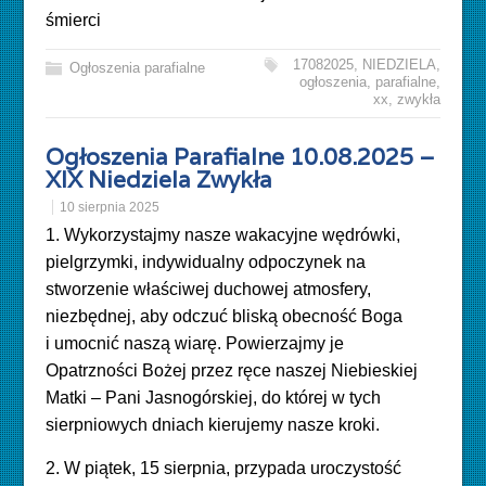
śmierci
17082025
,
NIEDZIELA
,
Ogłoszenia parafialne
ogłoszenia
,
parafialne
,
xx
,
zwykła
Ogłoszenia Parafialne 10.08.2025 –
XIX Niedziela Zwykła
10 sierpnia 2025
1. Wykorzystajmy nasze wakacyjne wędrówki,
pielgrzymki, indywidualny odpoczynek na
stworzenie właściwej duchowej atmosfery,
niezbędnej, aby odczuć bliską obecność Boga
i umocnić naszą wiarę. Powierzajmy je
Opatrzności Bożej przez ręce naszej Niebieskiej
Matki – Pani Jasnogórskiej, do której w tych
sierpniowych dniach kierujemy nasze kroki.
2. W piątek, 15 sierpnia, przypada uroczystość