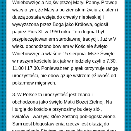
Wniebowzięcia Najświętszej Maryi Panny. Prawdę
wiary o tym, że Maryja po ziemskim życiu z ciałem i
duszą została wzięta do chwały niebieskiej i
wywyższona przez Boga jako Królowa, ogłosił
papież Pius XII w 1950 roku. Ten dogmat był
przypieczętowaniem starodawnej tradycji. Już w V
wieku obchodzono bowiem w Kościele święto
Wniebowzięcia właśnie 15 sierpnia. Msze Święte
w naszym kościele tak jak w niedzielę czyli o 7.30,
11.00 i 17.30. Ponieważ ten piątek otrzymuje rangę
uroczystości, nie obowiązuje wstrzemięźliwość od
pokarmów mięsnych.
3. W Polsce ta uroczystość jest znana i
obchodzona jako święto Matki Bożej Zielnej. Na
liturgię do kościoła przynosimy bukiety ziół,
kwiatów i warzyw, które zostaną pobłogosławione.
Sam gest błogosławienia rzeczy jest okazją do