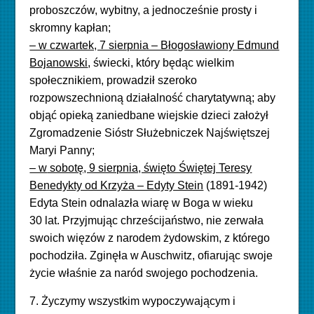
proboszczów, wybitny, a jednocześnie prosty i
skromny kapłan;
– w czwartek, 7 sierpnia – Błogosławiony Edmund
Bojanowski
, świecki, który będąc wielkim
społecznikiem, prowadził szeroko
rozpowszechnioną działalność charytatywną; aby
objąć opieką zaniedbane wiejskie dzieci założył
Zgromadzenie Sióstr Służebniczek Najświętszej
Maryi Panny;
– w
sobotę, 9 sierpnia, święto Świętej Teresy
Benedykty od Krzyża – Edyty Stein
(1891-1942)
Edyta Stein odnalazła wiarę w Boga w wieku
30 lat. Przyjmując chrześcijaństwo, nie zerwała
swoich więzów z narodem żydowskim, z którego
pochodziła. Zginęła w Auschwitz, ofiarując swoje
życie właśnie za naród swojego pochodzenia.
7. Życzymy wszystkim wypoczywającym i