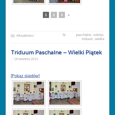
1
2
3
►
paschalne
,
sobota
,
Aktualności
triduum
,
wielka
Triduum Paschalne – Wielki Piątek
18 kwietnia 2014
[Pokaz slajdów]