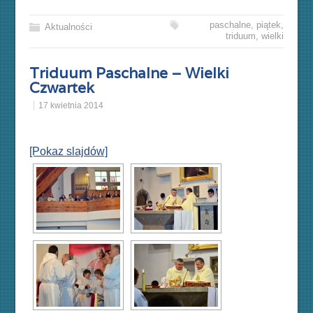
paschalne
,
piątek
,
Aktualności
triduum
,
wielki
Triduum Paschalne – Wielki
Czwartek
17 kwietnia 2014
[Pokaz slajdów]