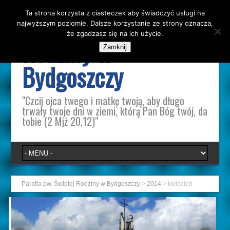
Ta strona korzysta z ciasteczek aby świadczyć usługi na
Parafia pw. Świętej
najwyższym poziomie. Dalsze korzystanie ze strony oznacza,
że zgadzasz się na ich użycie.
Rodziny w
Zamknij
Bydgoszczy
"Czcij ojca twego i matkę twoją, aby długo
trwały twoje dni w ziemi, którą Pan Bóg twój, da
tobie (2 Mjż 20,12)"
Parafia pw. Świętej Rodziny w Bydgoszczy
>
2014
>
kwiecień