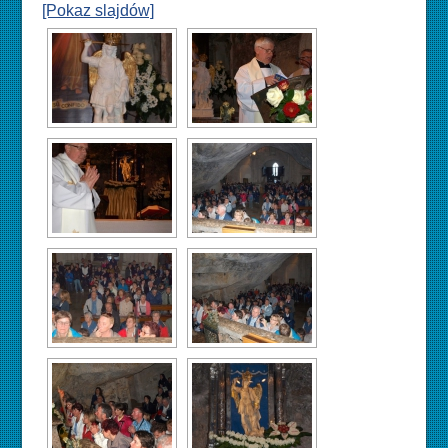
[Pokaz slajdów]