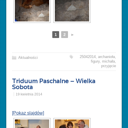
1
2
►
25042014
,
archanioła
,
Aktualności
figury
,
michała
,
przyjęcie
Triduum Paschalne – Wielka
Sobota
19 kwietnia 2014
[Pokaz slajdów]