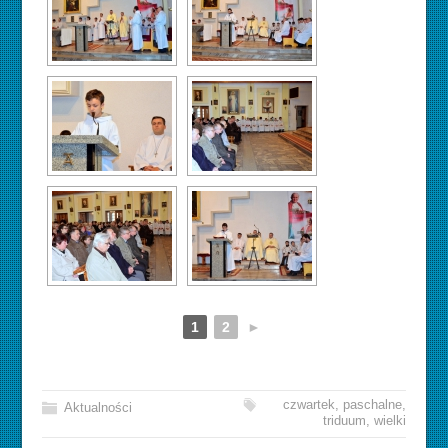
1
2
►
czwartek
,
paschalne
,
Aktualności
triduum
,
wielki