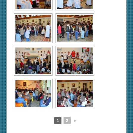
1
2
►