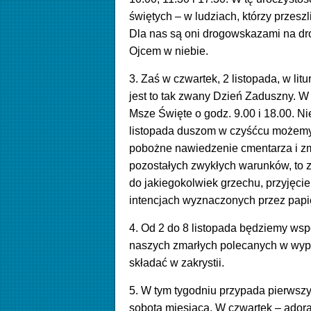
świętych – w ludziach, którzy przesz
Dla nas są oni drogowskazami na dr
Ojcem w niebie.
3. Zaś w czwartek, 2 listopada, w l
jest to tak zwany Dzień Zaduszny
. W
Msze Święte o godz. 9.00 i 18.00. N
listopada duszom w czyśćcu możemy 
pobożne nawiedzenie cmentarza i zmó
pozostałych zwykłych warunków, to z
do jakiegokolwiek grzechu, przyjęci
intencjach wyznaczonych przez papi
4. Od 2 do 8 listopada będziemy wsp
naszych zmarłych polecanych w wyp
składać w zakrystii.
5. W tym tygodniu przypada pierwszy
sobota miesiąca. W czwartek – ador