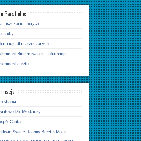
ro Parafialne
amaszczenie chorych
ogrzeby
nformacje dla narzeczonych
akrament Bierzmowania – informacje
akrament chrztu
ormacje
nistranci
wiatowe Dni Młodzieży
spół Caritas
likwie Świętej Joanny Beretta Molla