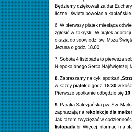
Będziemy dziękowali za dar Eucharyst
liczne i święte powołania kapłańskie
6. W pierwszy piątek miesiąca odwie
zgłosić w zakrystii.
W piątek adoracj
okazja do spowiedzi św. Msza Świę
Jezusa o godz. 18.00
7. Sobota 4 listopada to pierwsza s
Niepokalanego Serca Najświętszej M
8.
Zapraszamy na cykl spotkań „
Strz
w każdy
piątek
o godz.
18:30
w kośc
Pierwsze spotkanie odbędzie się
10 
9.
Parafia Salezjańska pw. Św. Mark
zapraszają na
rekolekcje
dla
małże
Jak razem zwyciężać w codzienności
listopada
br. Więcej informacji na pl