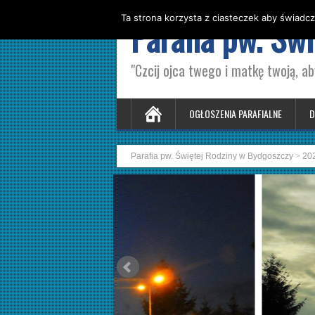
Ta strona korzysta z ciasteczek aby świadcz
Parafia pw. Św
"Czcij ojca twego i matkę twoją, ab
OGŁOSZENIA PARAFIALNE
D
Parafia pw. Świętej Rodziny w Bydgoszczy
>
20