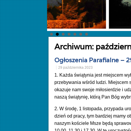
Archiwum:
paździer
Ogłoszenia Parafialne – 
29 października 2023
1. Każda świątynia jest miejscem w
przebywania wśród ludzi. Miejscem 
okazuje nam swoje miłosierdzie i udz
naszą świątynię, którą Pan Bóg wybr
2. W środę, 1 listopada, przypada ur
dzień od pracy, tym bardziej mamy 
naszym kościele Msze będą sprawowa
10.00, 11.30 i 17.30. W tę uroczyst