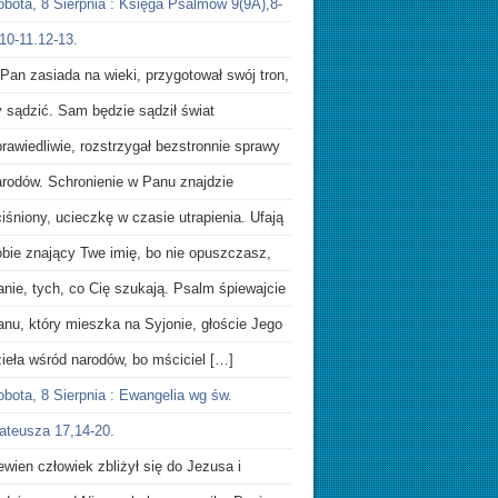
obota, 8 Sierpnia : Księga Psalmów 9(9A),8-
10-11.12-13.
Pan zasiada na wieki, przygotował swój tron,
y sądzić. Sam będzie sądził świat
rawiedliwie, rozstrzygał bezstronnie sprawy
arodów. Schronienie w Panu znajdzie
iśniony, ucieczkę w czasie utrapienia. Ufają
obie znający Twe imię, bo nie opuszczasz,
nie, tych, co Cię szukają. Psalm śpiewajcie
anu, który mieszka na Syjonie, głoście Jego
ieła wśród narodów, bo mściciel […]
bota, 8 Sierpnia : Ewangelia wg św.
ateusza 17,14-20.
wien człowiek zbliżył się do Jezusa i