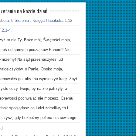
zytania na każdy dzień
obota, 8 Sierpnia : Księga Habakuka 1,12-
.2,1-4.
yż to nie Ty, Boże mój, Świętości moja,
esteś od samych początków Panem? Nie
omrzemy! Na sąd przeznaczyłeś lud
haldejczyków, o Panie, Opoko moja,
achowałeś go, aby mu wymierzyć karę. Zbyt
yste oczy Twoje, by na zło patrzyły, a
ieprawości pochwalać nie możesz. Czemu
dnak spoglądasz na ludzi zdradliwych i
ilczysz, gdy bezbożny pożera uczciwszego
…]