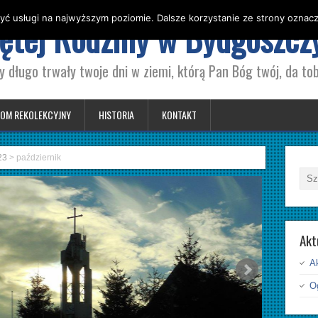
yć usługi na najwyższym poziomie. Dalsze korzystanie ze strony oznacza
iętej Rodziny w Bydgoszcz
y długo trwały twoje dni w ziemi, którą Pan Bóg twój, da tob
OM REKOLEKCYJNY
HISTORIA
KONTAKT
23
>
październik
Akt
A
Og