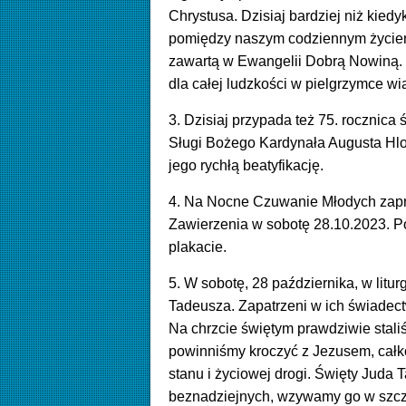
Chrystusa. Dzisiaj bardziej niż kiedy
pomiędzy naszym codziennym życiem, 
zawartą w Ewangelii Dobrą Nowiną.
dla całej ludzkości w pielgrzymce wia
3. Dzisiaj przypada też 75. rocznica
Sługi Bożego Kardynała Augusta Hl
jego rychłą beatyfikację.
4. Na Nocne Czuwanie Młodych zapr
Zawierzenia w sobotę 28.10.2023. P
plakacie.
5. W sobotę, 28 października, w lit
Tadeusza. Zapatrzeni w ich świadect
Na chrzcie świętym prawdziwie stali
powinniśmy kroczyć z Jezusem, całk
stanu i życiowej drogi. Święty Juda
beznadziejnych, wzywamy go w szcz