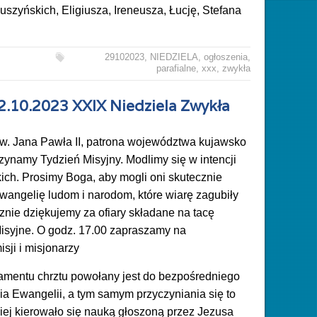
zyńskich, Eligiusza, Ireneusza, Łucję, Stefana
29102023
,
NIEDZIELA
,
ogłoszenia
,
parafialne
,
xxx
,
zwykła
22.10.2023 XXIX Niedziela Zwykła
św. Jana Pawła II, patrona województwa kujawsko
ynamy Tydzień Misyjny. Modlimy się w intencji
kich. Prosimy Boga, aby mogli oni skutecznie
wangelię ludom i narodom, które wiarę zagubiły
znie dziękujemy za ofiary składane na tacę
isyjne. O godz. 17.00 zapraszamy na
sji i misjonarzy
ramentu chrztu powołany jest do bezpośredniego
a Ewangelii, a tym samym przyczyniania się to
iej kierowało się nauką głoszoną przez Jezusa