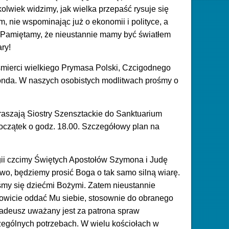
kolwiek widzimy, jak wielka przepaść rysuje się
nie wspominając już o ekonomii i polityce, a
 Pamiętamy, że nieustannie mamy być światłem
ry!
 śmierci wielkiego Prymasa Polski, Czcigodnego
onda. W naszych osobistych modlitwach prośmy o
aszają Siostry Szensztackie do Sanktuarium
oczątek o godz. 18.00. Szczegółowy plan na
urgii czcimy Świętych Apostołów Szymona i Judę
wo, będziemy prosić Boga o tak samo silną wiarę.
śmy się dziećmi Bożymi. Zatem nieustannie
owicie oddać Mu siebie, stosownie do obranego
 Tadeusz uważany jest za patrona spraw
ególnych potrzebach. W wielu kościołach w