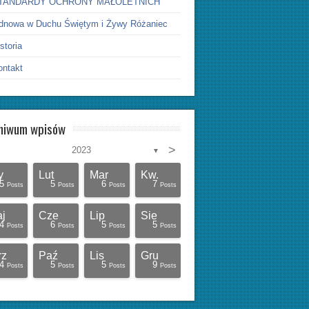
TANDARDY OCHRONY MAŁOLETNICH
dnowa w Duchu Świętym i Żywy Różaniec
storia
ontakt
hiwum wpisów
>
2023
▼
y
Lut
Mar
Kw.
5
5
6
7
Posts
Posts
Posts
Posts
j
Cze
Lip
Sie
4
6
5
5
Posts
Posts
Posts
Posts
rz
Paź
Lis
Gru
4
5
5
9
Posts
Posts
Posts
Posts