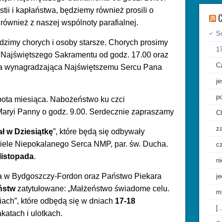
ii i kapłaństwa, będziemy również prosili o
C
 również z naszej wspólnoty parafialnej.
S
dzimy chorych i osoby starsze. Chorych prosimy
17
i Najświętszego Sakramentu od godz. 17.00 oraz
Cz
ta wynagradzająca Najświętszemu Sercu Pana
j
p
obota miesiąca. Nabożeństwo ku czci
aryi Panny o godz. 9.00. Serdecznie zapraszamy
C
z
ał w Dziesiątkę
”, które będą się odbywały
iele Niepokalanego Serca NMP, par. św. Ducha.
cz
listopada
.
n
a w Bydgoszczy-Fordon oraz Państwo Piekara
je
ństw
zatytułowane: „Małżeństwo świadome celu.
m
ach”, które odbędą się w dniach
17-18
[
akatach i ulotkach.