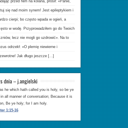
dając przed Nim na kolana, prosił: «Panie,
ituj się nad moim synem! Jest epileptykiem i
rdzo cierpi; bo często wpada w ogień, a
zęsto w wodę. Przyprowadziłem go do Twoich
zniów, lecz nie mogli go uzdrowić». Na to
zus odrzekł: «O plemię niewierne i
rzewrotne! Jak długo jeszcze […]
s dnia – j.angielski
as he which hath called you is holy, so be ye
 in all manner of conversation; Because it is
ten, Be ye holy; for I am holy.
ter 1:15-16