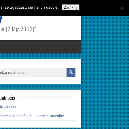
, że zgadzasz się na ich użycie.
y
Zamknij
ie (2 Mjż 20,12)"
ualności
ktualności
łoszenia parafialne i intencje mszalne