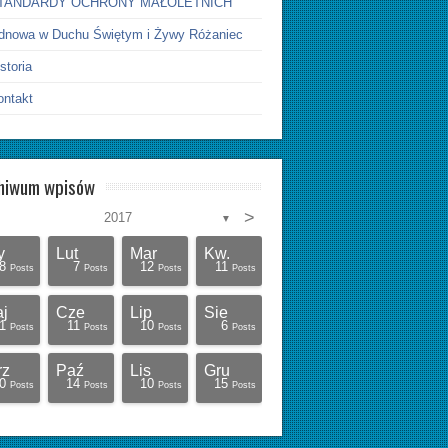
TANDARDY OCHRONY MAŁOLETNICH
dnowa w Duchu Świętym i Żywy Różaniec
storia
ontakt
hiwum wpisów
>
2017
▼
y
Lut
Mar
Kw.
8
7
12
11
Posts
Posts
Posts
Posts
j
Cze
Lip
Sie
1
11
10
6
Posts
Posts
Posts
Posts
rz
Paź
Lis
Gru
0
14
10
15
Posts
Posts
Posts
Posts