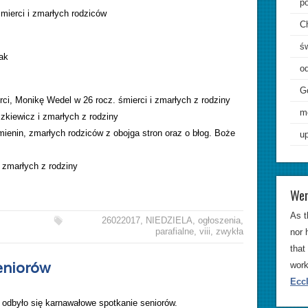
p
mierci i zmarłych rodziców
C
ś
ak
od
G
i, Monikę Wedel w 26 rocz. śmierci i zmarłych z rodziny
m
zkiewicz i zmarłych z rodziny
mienin, zmarłych rodziców z obojga stron oraz o błog. Boże
up
 zmarłych z rodziny
Wer
As t
26022017
,
NIEDZIELA
,
ogłoszenia
,
parafialne
,
viii
,
zwykła
nor 
that
eniorów
work
Eccl
 odbyło się karnawałowe spotkanie seniorów.