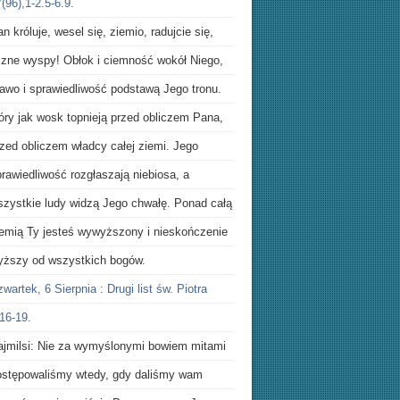
(96),1-2.5-6.9.
n króluje, wesel się, ziemio, radujcie się,
iczne wyspy! Obłok i ciemność wokół Niego,
rawo i sprawiedliwość podstawą Jego tronu.
óry jak wosk topnieją przed obliczem Pana,
zed obliczem władcy całej ziemi. Jego
rawiedliwość rozgłaszają niebiosa, a
szystkie ludy widzą Jego chwałę. Ponad całą
iemią Ty jesteś wywyższony i nieskończenie
yższy od wszystkich bogów.
wartek, 6 Sierpnia : Drugi list św. Piotra
16-19.
ajmilsi: Nie za wymyślonymi bowiem mitami
ostępowaliśmy wtedy, gdy daliśmy wam