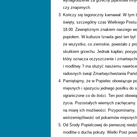
wynagrodzenie za grzechy pijaństwa innyc
czy znajomych.
Kończy się tegoroczny karnawał. W tym t
święty, szczególny czas Wielkiego Postu
18.00. Zewnętrznym znakiem naszego wejś
popiołem. W kulturze Izraela gest ten by
że wszystko, co ziemskie, powstało z pro
skutkiem grzechu. Jednak kapłan, posypu
który oznacza oczyszczenie i zmartwychw
i modlitwy ? ma służyć naszemu nawróce
radosnych świąt Zmartwychwstania Pańs
Pamiętajmy, że w Popielec obowiązuje po
mięsnych i spożyciu jednego posiłku do s
ograniczone co do ilości. Ten post obow
życia. Pozostałych wiernych zachęcamy t
na miarę ich możliwości. Przypominamy, 
wstrzemięźliwość od pokarmów mięsnych
Od Środy Popielcowej do pierwszej niedzi
modlitw o ducha pokuty. Wielki Post po