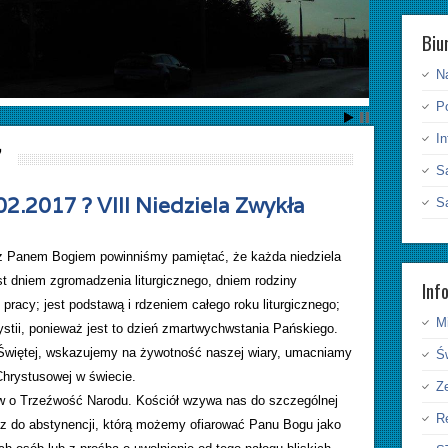
Biu
N
P
I
7
S
02.2017 ? VIII Niedziela Zwykła
S
z Panem Bogiem powinniśmy pamiętać, że każda niedziela
st dniem zgromadzenia liturgicznego, dniem rodziny
Inf
 pracy; jest podstawą i rdzeniem całego roku liturgicznego;
Mi
stii, ponieważ jest to dzień zmartwychwstania Pańskiego.
Świętej, wskazujemy na żywotność naszej wiary, umacniamy
Ś
Chrystusowej w świecie.
Ze
tw o Trzeźwość Narodu. Kościół wzywa nas do szczególnej
Re
raz do abstynencji, którą możemy ofiarować Panu Bogu jako