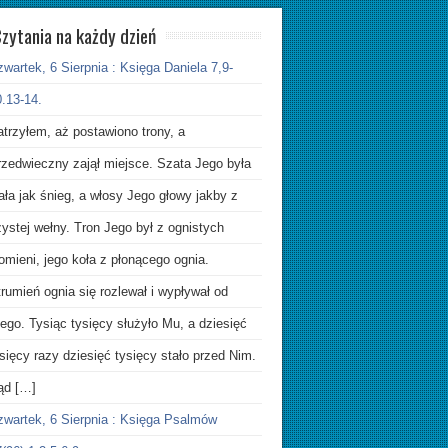
zytania na każdy dzień
wartek, 6 Sierpnia : Księga Daniela 7,9-
.13-14.
trzyłem, aż postawiono trony, a
rzedwieczny zajął miejsce. Szata Jego była
ała jak śnieg, a włosy Jego głowy jakby z
ystej wełny. Tron Jego był z ognistych
omieni, jego koła z płonącego ognia.
rumień ognia się rozlewał i wypływał od
ego. Tysiąc tysięcy służyło Mu, a dziesięć
sięcy razy dziesięć tysięcy stało przed Nim.
ąd […]
zwartek, 6 Sierpnia : Księga Psalmów