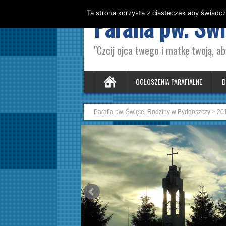
Ta strona korzysta z ciasteczek aby świadcz
Parafia pw. Św
"Czcij ojca twego i matkę twoją, ab
OGŁOSZENIA PARAFIALNE
D
Parafia pw. Świętej Rodziny w Bydgoszczy
>
20