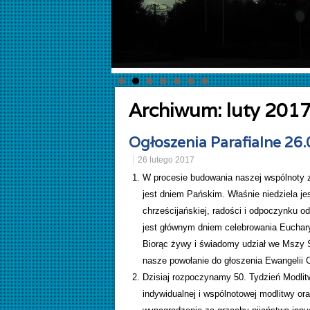
Archiwum:
luty 201
Ogłoszenia Parafialne 26.
26 lutego 2017
W procesie budowania naszej wspólnoty 
jest dniem Pańskim. Właśnie niedziela je
chrześcijańskiej, radości i odpoczynku od
jest głównym dniem celebrowania Euchary
Biorąc żywy i świadomy udział we Mszy 
nasze powołanie do głoszenia Ewangelii 
Dzisiaj rozpoczynamy 50. Tydzień Modli
indywidualnej i wspólnotowej modlitwy o