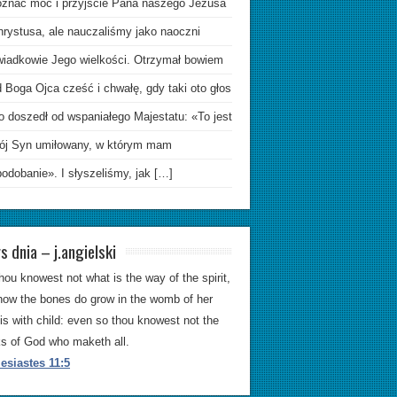
oznać moc i przyjście Pana naszego Jezusa
hrystusa, ale nauczaliśmy jako naoczni
wiadkowie Jego wielkości. Otrzymał bowiem
 Boga Ojca cześć i chwałę, gdy taki oto głos
o doszedł od wspaniałego Majestatu: «To jest
ój Syn umiłowany, w którym mam
odobanie». I słyszeliśmy, jak […]
s dnia – j.angielski
hou knowest not what is the way of the spirit,
how the bones do grow in the womb of her
 is with child: even so thou knowest not the
s of God who maketh all.
esiastes 11:5