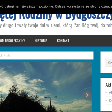
yć usługi na najwyższym poziomie. Dalsze korzystanie ze strony oznacza
iętej Rodziny w Bydgoszcz
y długo trwały twoje dni w ziemi, którą Pan Bóg twój, da tob
OM REKOLEKCYJNY
HISTORIA
KONTAKT
17
>
luty
Akt
A
Og