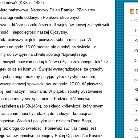
 od nowa? (KKK nr 1432).
C
ięto państwowe: Narodowy Dzień Pamięci ?Żołnierzy
zasługi wielu oddanych Polaków, skupionych
Cz
owych, którzy po zakończeniu II wojny światowej zdecydowali
10
nność i niepodległość naszej Ojczyzny.
ek, pierwszy piątek i pierwsza sobota miesiąca. W I
Pa
ntu od godz. 16.00 modląc się o pokój na świecie, w
P
my do świątyni na chwilę adoracji Najświętszego
bi
cji nowych powołań do kapłaństwa i życia zakonnego, także z
iątek to dzień Komunii Świętej wynagradzającej za grzechy
cz
charystycznego możemy przyjąć tylko czystym sercem,
pł
rwszopiątkowej spowiedzi św. od godz. 17.00. W pierwszą
St
ę nad naszymi rodzinami. W piątek i sobotę wystawienie
botę po mszy św. spotkanie z Rodziną Różańcowa.
Ni
 Kazimierza (1458-1484), polskiego królewicza, który swym
ty
wcale nie musi być okazją do nadużyć, korupcji ani
S
gactwa. Władza i polityka jest dziełem Pana Boga,
 też drogą do świętości. Ponieważ św. Kazimierz jest
C
jego wstawiennictwo polecajmy Bożej Opatrzności Kościół i