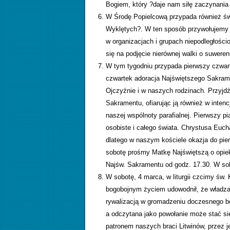
Bogiem, który ?daje nam siłę zaczynania
W Środę Popielcową przypada również św
Wyklętych?. W ten sposób przywołujemy 
w organizacjach i grupach niepodległości
się na podjęcie nierównej walki o suwere
W tym tygodniu przypada pierwszy czwart
czwartek adoracja Najświętszego Sakrame
Ojczyźnie i w naszych rodzinach. Przyjdź
Sakramentu, ofiarując ją również w inten
naszej wspólnoty parafialnej. Pierwszy p
osobiste i całego świata. Chrystusa Eu
dlatego w naszym kościele okazja do pie
sobotę prośmy Matkę Najświętszą o opiek
Najśw. Sakramentu od godz. 17.30. W so
W sobotę, 4 marca, w liturgii czcimy św.
bogobojnym życiem udowodnił, że władza 
rywalizacją w gromadzeniu doczesnego bo
a odczytana jako powołanie może stać się
patronem naszych braci Litwinów, przez 