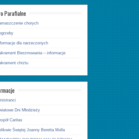
ro Parafialne
amaszczenie chorych
ogrzeby
nformacje dla narzeczonych
akrament Bierzmowania – informacje
akrament chrztu
ormacje
nistranci
wiatowe Dni Młodzieży
spół Caritas
likwie Świętej Joanny Beretta Molla