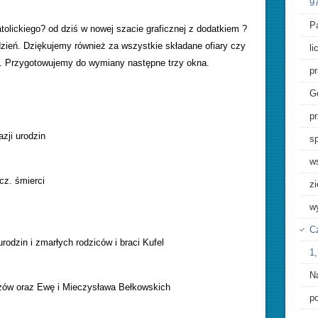
97
Pa
lickiego? od dziś w nowej szacie graficznej z dodatkiem ?
zień. Dziękujemy również za wszystkie składane ofiary czy
l
?. Przygotowujemy do wymiany następne trzy okna.
p
G
pr
zji urodzin
sp
w
cz. śmierci
z
w
Cz
odzin i zmarłych rodziców i braci Kufel
1,
N
zów oraz Ewę i Mieczysława Bełkowskich
p