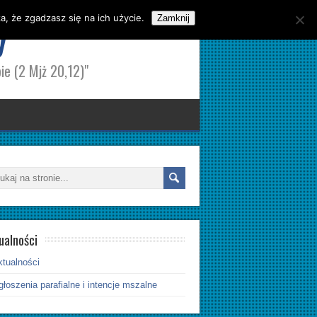
, że zgadzasz się na ich użycie.
y
Zamknij
ie (2 Mjż 20,12)"
ualności
ktualności
łoszenia parafialne i intencje mszalne