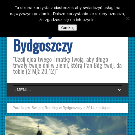
Ta strona korzysta z ciasteczek aby świadczyć usługi na
Parafia pw. Świętej
najwyższym poziomie. Dalsze korzystanie ze strony oznacza,
że zgadzasz się na ich użycie.
Rodziny w
Zamknij
Bydgoszczy
"Czcij ojca twego i matkę twoją, aby długo
trwały twoje dni w ziemi, którą Pan Bóg twój, da
tobie (2 Mjż 20,12)"
Parafia pw. Świętej Rodziny w Bydgoszczy
>
2014
>
listopad