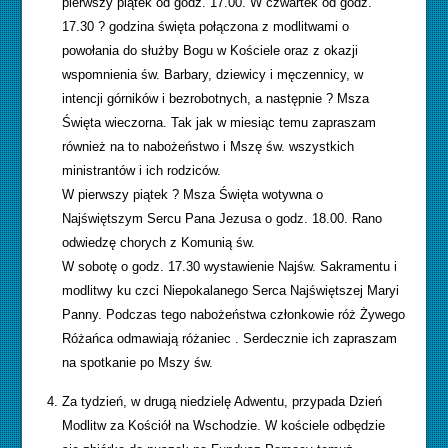
pierwszy piątek od godz. 17.00. W czwartek od godz.
17.30 ? godzina święta połączona z modlitwami o
powołania do służby Bogu w Kościele oraz z okazji
wspomnienia św. Barbary, dziewicy i męczennicy, w
intencji górników i bezrobotnych, a następnie ? Msza
Święta wieczorna. Tak jak w miesiąc temu zapraszam
również na to nabożeństwo i Mszę św. wszystkich
ministrantów i ich rodziców.
W pierwszy piątek ? Msza Święta wotywna o
Najświętszym Sercu Pana Jezusa o godz. 18.00. Rano
odwiedzę chorych z Komunią św.
W sobotę o godz. 17.30 wystawienie Najśw. Sakramentu i
modlitwy ku czci Niepokalanego Serca Najświętszej Maryi
Panny. Podczas tego nabożeństwa członkowie róż Żywego
Różańca odmawiają różaniec . Serdecznie ich zapraszam
na spotkanie po Mszy św.
Za tydzień, w drugą niedzielę Adwentu, przypada Dzień
Modlitw za Kościół na Wschodzie. W kościele odbędzie