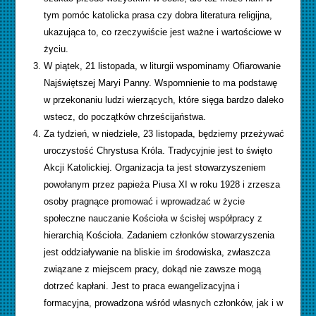
tym pomóc katolicka prasa czy dobra literatura religijna,
ukazująca to, co rzeczywiście jest ważne i wartościowe w
życiu.
W piątek, 21 listopada, w liturgii wspominamy Ofiarowanie
Najświętszej Maryi Panny. Wspomnienie to ma podstawę
w przekonaniu ludzi wierzących, które sięga bardzo daleko
wstecz, do początków chrześcijaństwa.
Za tydzień, w niedziele, 23 listopada, będziemy przeżywać
uroczystość Chrystusa Króla. Tradycyjnie jest to święto
Akcji Katolickiej. Organizacja ta jest stowarzyszeniem
powołanym przez papieża Piusa XI w roku 1928 i zrzesza
osoby pragnące promować i wprowadzać w życie
społeczne nauczanie Kościoła w ścisłej współpracy z
hierarchią Kościoła. Zadaniem członków stowarzyszenia
jest oddziaływanie na bliskie im środowiska, zwłaszcza
związane z miejscem pracy, dokąd nie zawsze mogą
dotrzeć kapłani. Jest to praca ewangelizacyjna i
formacyjna, prowadzona wśród własnych członków, jak i w