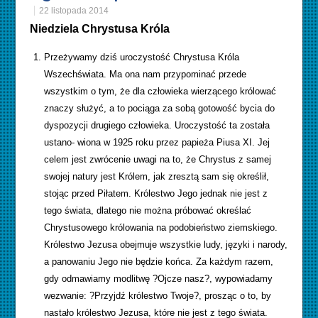
22 listopada 2014
Niedziela Chrystusa Króla
Przeżywamy dziś uroczystość Chrystusa Króla
Wszechświata. Ma ona nam przypominać przede
wszystkim o tym, że dla człowieka wierzącego królować
znaczy służyć, a to pociąga za sobą gotowość bycia do
dyspozycji drugiego człowieka. Uroczystość ta została
ustano- wiona w 1925 roku przez papieża Piusa XI. Jej
celem jest zwrócenie uwagi na to, że Chrystus z samej
swojej natury jest Królem, jak zresztą sam się określił,
stojąc przed Piłatem. Królestwo Jego jednak nie jest z
tego świata, dlatego nie można próbować określać
Chrystusowego królowania na podobieństwo ziemskiego.
Królestwo Jezusa obejmuje wszystkie ludy, języki i narody,
a panowaniu Jego nie będzie końca. Za każdym razem,
gdy odmawiamy modlitwę ?Ojcze nasz?, wypowiadamy
wezwanie: ?Przyjdź królestwo Twoje?, prosząc o to, by
nastało królestwo Jezusa, które nie jest z tego świata.