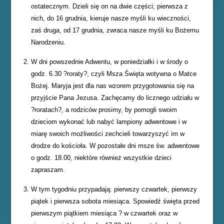
ostatecznym. Dzieli się on na dwie części; pierwsza z
nich, do 16 grudnia, kieruje nasze myśli ku wieczności,
zaś druga, od 17 grudnia, zwraca nasze myśli ku Bożemu
Narodzeniu.
W dni powszednie Adwentu, w poniedziałki i w środy o
godz. 6.30 ?roraty?, czyli Msza Święta wotywna o Matce
Bożej. Maryja jest dla nas wzorem przygotowania się na
przyjście Pana Jezusa. Zachęcamy do licznego udziału w
?roratach?, a rodziców prosimy, by pomogli swoim
dzieciom wykonać lub nabyć lampiony adwentowe i w
miarę swoich możliwości zechcieli towarzyszyć im w
drodze do kościoła. W pozostałe dni msze św. adwentowe
o godz. 18.00, niektóre również wszystkie dzieci
zapraszam.
W tym tygodniu przypadają: pierwszy czwartek, pierwszy
piątek i pierwsza sobota miesiąca. Spowiedź święta przed
pierwszym piątkiem miesiąca ? w czwartek oraz w