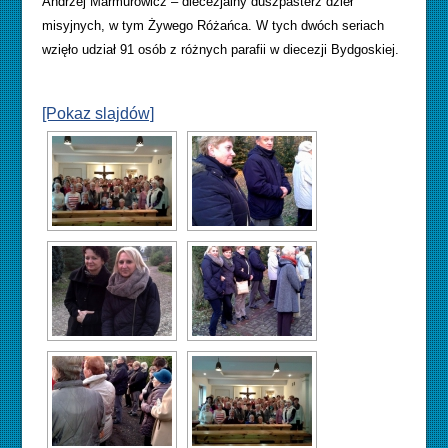
Andrzej Marmurowicz – diecezjalny duszpasterz dzieł
misyjnych, w tym Żywego Różańca. W tych dwóch seriach
wzięło udział 91 osób z różnych parafii w diecezji Bydgoskiej.
[Pokaz slajdów]