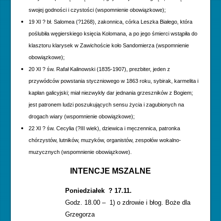
swojej godności i czystości (wspomnienie obowiązkowe);
19 XI ? bł. Salomea (?1268), zakonnica, córka Leszka Białego, która
poślubiła węgierskiego księcia Kolomana, a po jego śmierci wstąpiła do
klasztoru klarysek w Zawichoście koło Sandomierza (wspomnienie
obowiązkowe);
20 XI ? św. Rafał Kalinowski (1835-1907), prezbiter, jeden z
przywódców powstania styczniowego w 1863 roku, sybirak, karmelita i
kapłan galicyjski; miał niezwykły dar jednania grzeszników z Bogiem;
jest patronem ludzi poszukujących sensu życia i zagubionych na
drogach wiary (wspomnienie obowiązkowe);
22 XI ? św. Cecylia (?III wiek), dziewica i męczennica, patronka
chórzystów, lutników, muzyków, organistów, zespołów wokalno-
muzycznych (wspomnienie obowiązkowe).
INTENCJE MSZALNE
Poniedziałek ? 17.11.
Godz. 18.00 – 1) o zdrowie i błog. Boże dla
Grzegorza