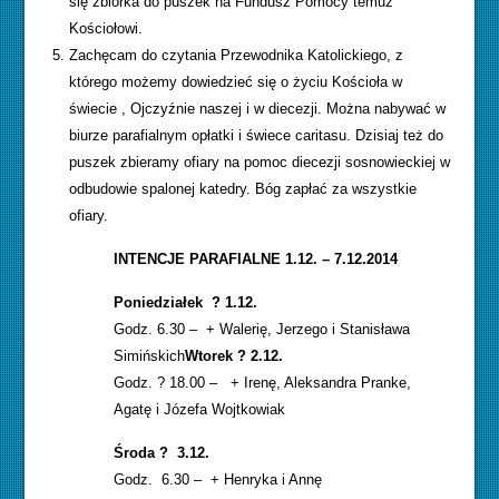
się zbiórka do puszek na Fundusz Pomocy temuż
Kościołowi.
Zachęcam do czytania Przewodnika Katolickiego, z
którego możemy dowiedzieć się o życiu Kościoła w
świecie , Ojczyźnie naszej i w diecezji. Można nabywać w
biurze parafialnym opłatki i świece caritasu. Dzisiaj też do
puszek zbieramy ofiary na pomoc diecezji sosnowieckiej w
odbudowie spalonej katedry. Bóg zapłać za wszystkie
ofiary.
INTENCJE PARAFIALNE 1.12. – 7.12.2014
Poniedziałek ? 1.12.
Godz. 6.30 – + Walerię, Jerzego i Stanisława
Simińskich
Wtorek ? 2.12.
Godz. ? 18.00 – + Irenę, Aleksandra Pranke,
Agatę i Józefa Wojtkowiak
Środa ? 3.12.
Godz. 6.30 – + Henryka i Annę