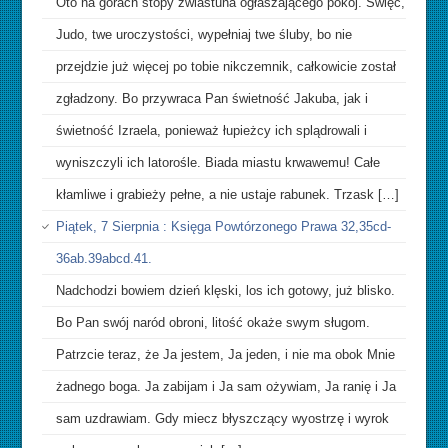
Oto na górach stopy zwiastuna ogłaszającego pokój. Święć,
Judo, twe uroczystości, wypełniaj twe śluby, bo nie
przejdzie już więcej po tobie nikczemnik, całkowicie został
zgładzony. Bo przywraca Pan świetność Jakuba, jak i
świetność Izraela, ponieważ łupieżcy ich splądrowali i
wyniszczyli ich latorośle. Biada miastu krwawemu! Całe
kłamliwe i grabieży pełne, a nie ustaje rabunek. Trzask […]
Piątek, 7 Sierpnia : Księga Powtórzonego Prawa 32,35cd-
36ab.39abcd.41.
Nadchodzi bowiem dzień klęski, los ich gotowy, już blisko.
Bo Pan swój naród obroni, litość okaże swym sługom.
Patrzcie teraz, że Ja jestem, Ja jeden, i nie ma obok Mnie
żadnego boga. Ja zabijam i Ja sam ożywiam, Ja ranię i Ja
sam uzdrawiam. Gdy miecz błyszczący wyostrzę i wyrok