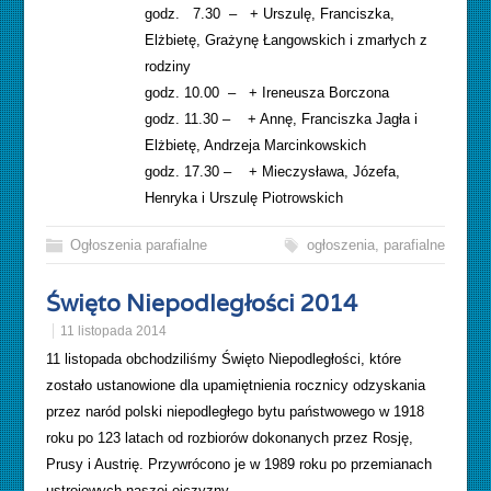
godz. 7.30 – + Urszulę, Franciszka,
Elżbietę, Grażynę Łangowskich i zmarłych z
rodziny
godz. 10.00 – + Ireneusza Borczona
godz. 11.30 – + Annę, Franciszka Jagła i
Elżbietę, Andrzeja Marcinkowskich
godz. 17.30 – + Mieczysława, Józefa,
Henryka i Urszulę Piotrowskich
Ogłoszenia parafialne
ogłoszenia
,
parafialne
Święto Niepodległości 2014
11 listopada 2014
11 listopada obchodziliśmy Święto Niepodległości, które
zostało ustanowione dla upamiętnienia rocznicy odzyskania
przez naród polski niepodległego bytu państwowego w 1918
roku po 123 latach od rozbiorów dokonanych przez Rosję,
Prusy i Austrię. Przywrócono je w 1989 roku po przemianach
ustrojowych naszej ojczyzny.