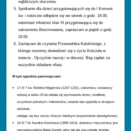
najbliższym otoczeniu.
Spotkanie dla dzieci przygotowujących się do I Komunii
św. i rodziców odbędzie się we wtorek o godz. 18.00,
natomiast młodzież klas III przygotowująca się do
sakramentu Bierzmowania, zapraszam w piątek o godz.
18.00.
Zachęcam do czytania Przewodnika Katolickiego, z
którego możemy dowiedzieć się o życiu Kościoła w
świecie , Ojczyźnie naszej i w diecezji. Bóg zapłać za
wszystkie składane ofiary.
W tym tygodniu patronują nam:
17 XI ? św. Elżbieta Węgierska (1207-1231), zakonnica; zostawszy
wdową w wieku 20 lat oddała się wychowaniu dzieci, modlitwie,
uczynkom pokutnym i miłosierdziu; ostatnie lata spędziła w skrajnym
ubóstwie,
oddając się bez reszty chorym i biednym (wspomnienie obowiązkowe);
18 XI ? bł. Karolina Kózkówna (1898-1914), dziewica i męczennica; jest
nazywana polską Marią Goretti, gdyż tak jak ona zginęła, broniąc