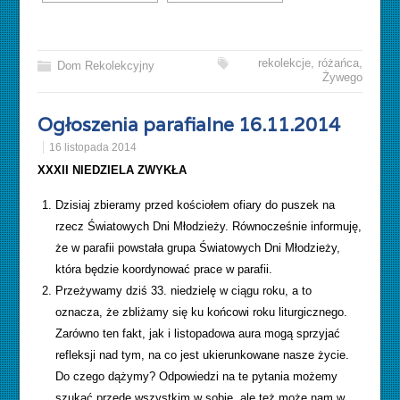
rekolekcje
,
różańca
,
Dom Rekolekcyjny
Żywego
Ogłoszenia parafialne 16.11.2014
16 listopada 2014
XXXII NIEDZIELA ZWYKŁA
Dzisiaj zbieramy przed kościołem ofiary do puszek na
rzecz Światowych Dni Młodzieży. Równocześnie informuję,
że w parafii powstała grupa Światowych Dni Młodzieży,
która będzie koordynować prace w parafii.
Przeżywamy dziś 33. niedzielę w ciągu roku, a to
oznacza, że zbliżamy się ku końcowi roku liturgicznego.
Zarówno ten fakt, jak i listopadowa aura mogą sprzyjać
refleksji nad tym, na co jest ukierunkowane nasze życie.
Do czego dążymy? Odpowiedzi na te pytania możemy
szukać przede wszystkim w sobie, ale też może nam w