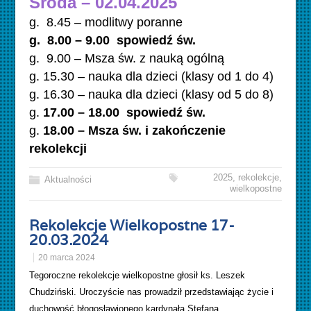
Środa – 02.04.2025
g. 8.45 – modlitwy poranne
g. 8.00 – 9.00 spowiedź św.
g. 9.00 – Msza św. z nauką ogólną
g. 15.30 – nauka dla dzieci (klasy od 1 do 4)
g. 16.30 – nauka dla dzieci (klasy od 5 do 8)
g.
17.00 – 18.00 spowiedź św.
g.
18.00
– Msza św. i zakończenie
rekolekcji
2025
,
rekolekcje
,
Aktualności
wielkopostne
Rekolekcje Wielkopostne 17-
20.03.2024
20 marca 2024
Tegoroczne rekolekcje wielkopostne głosił ks. Leszek
Chudziński. Uroczyście nas prowadził przedstawiając życie i
duchowość błogosławionego kardynała Stefana