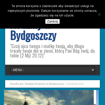
Ta strona korzysta z ciasteczek aby świadczyć usługi na
Parafia pw. Świętej
najwyższym poziomie. Dalsze korzystanie ze strony oznacza,
że zgadzasz się na ich użycie.
Rodziny w
Zamknij
Bydgoszczy
"Czcij ojca twego i matkę twoją, aby długo
trwały twoje dni w ziemi, którą Pan Bóg twój, da
tobie (2 Mjż 20,12)"
Parafia pw. Świętej Rodziny w Bydgoszczy
>
wielkopostne