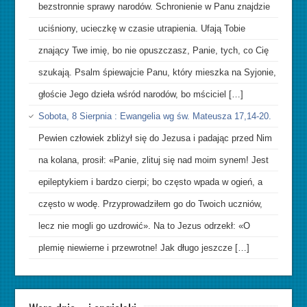
bezstronnie sprawy narodów. Schronienie w Panu znajdzie
uciśniony, ucieczkę w czasie utrapienia. Ufają Tobie
znający Twe imię, bo nie opuszczasz, Panie, tych, co Cię
szukają. Psalm śpiewajcie Panu, który mieszka na Syjonie,
głoście Jego dzieła wśród narodów, bo mściciel […]
Sobota, 8 Sierpnia : Ewangelia wg św. Mateusza 17,14-20.
Pewien człowiek zbliżył się do Jezusa i padając przed Nim
na kolana, prosił: «Panie, zlituj się nad moim synem! Jest
epileptykiem i bardzo cierpi; bo często wpada w ogień, a
często w wodę. Przyprowadziłem go do Twoich uczniów,
lecz nie mogli go uzdrowić». Na to Jezus odrzekł: «O
plemię niewierne i przewrotne! Jak długo jeszcze […]