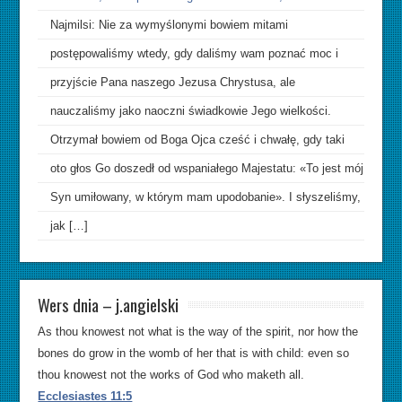
Najmilsi: Nie za wymyślonymi bowiem mitami
postępowaliśmy wtedy, gdy daliśmy wam poznać moc i
przyjście Pana naszego Jezusa Chrystusa, ale
nauczaliśmy jako naoczni świadkowie Jego wielkości.
Otrzymał bowiem od Boga Ojca cześć i chwałę, gdy taki
oto głos Go doszedł od wspaniałego Majestatu: «To jest mój
Syn umiłowany, w którym mam upodobanie». I słyszeliśmy,
jak […]
Wers dnia – j.angielski
As thou knowest not what is the way of the spirit, nor how the
bones do grow in the womb of her that is with child: even so
thou knowest not the works of God who maketh all.
Ecclesiastes 11:5