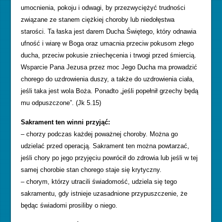
umocnienia, pokoju i odwagi, by przezwyciężyć trudności
związane ze stanem ciężkiej choroby lub niedołęstwa
starości. Ta łaska jest darem Ducha Świętego, który odnawia
ufność i wiarę w Boga oraz umacnia przeciw pokusom złego
ducha, przeciw pokusie zniechęcenia i trwogi przed śmiercią.
Wsparcie Pana Jezusa przez moc Jego Ducha ma prowadzić
chorego do uzdrowienia duszy, a także do uzdrowienia ciała,
jeśli taka jest wola Boża. Ponadto „jeśli popełnił grzechy będą
mu odpuszczone”. (Jk 5.15)
Sakrament ten winni przyjąć:
– chorzy podczas każdej poważnej choroby. Można go
udzielać przed operacją. Sakrament ten można powtarzać,
jeśli chory po jego przyjęciu powrócił do zdrowia lub jeśli w tej
samej chorobie stan chorego staje się krytyczny.
– chorym, którzy utracili świadomość, udziela się tego
sakramentu, gdy istnieje uzasadnione przypuszczenie, że
będąc świadomi prosiliby o niego.