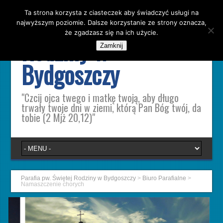
Ta strona korzysta z ciasteczek aby świadczyć usługi na
Parafia pw. Świętej
najwyższym poziomie. Dalsze korzystanie ze strony oznacza,
że zgadzasz się na ich użycie.
Rodziny w
Zamknij
Bydgoszczy
"Czcij ojca twego i matkę twoją, aby długo
trwały twoje dni w ziemi, którą Pan Bóg twój, da
tobie (2 Mjż 20,12)"
Parafia pw. Świętej Rodziny w Bydgoszczy
>
Biuro Parafialne
>
Namaszczenie chorych