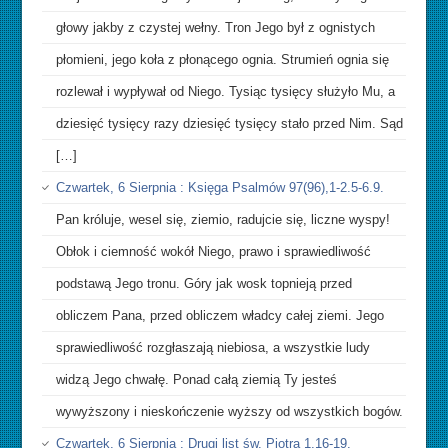
głowy jakby z czystej wełny. Tron Jego był z ognistych
płomieni, jego koła z płonącego ognia. Strumień ognia się
rozlewał i wypływał od Niego. Tysiąc tysięcy służyło Mu, a
dziesięć tysięcy razy dziesięć tysięcy stało przed Nim. Sąd
[…]
Czwartek, 6 Sierpnia : Księga Psalmów 97(96),1-2.5-6.9.
Pan króluje, wesel się, ziemio, radujcie się, liczne wyspy!
Obłok i ciemność wokół Niego, prawo i sprawiedliwość
podstawą Jego tronu. Góry jak wosk topnieją przed
obliczem Pana, przed obliczem władcy całej ziemi. Jego
sprawiedliwość rozgłaszają niebiosa, a wszystkie ludy
widzą Jego chwałę. Ponad całą ziemią Ty jesteś
wywyższony i nieskończenie wyższy od wszystkich bogów.
Czwartek, 6 Sierpnia : Drugi list św. Piotra 1,16-19.