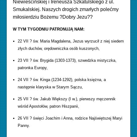
Niewieścińskiej i Ireneusza Szkatulskiego z ul.
Smukalskiej.
Naszych drogich zmarłych polećmy
miłosierdziu Bożemu ?Dobry Jezu??
W TYM TYGODNIU PATRONUJĄ NAM:
22 VII
? św. Maria Magdalena, Jezus wyrzucił z niej siedem
złych duchów, orędowniczka osób kuszonych,
23 VII ? św. Brygida (1303-1373), szwedzka mistyczka,
patronka Europy,
24 VII ? św. Kinga (1234-1292), polska księżna, a
następnie klaryska w Starym Sączu,
25 VII ? św. Jakub Większy (I w.), pierwszy męczennik
wśród Apostołów, patron Hiszpanii,
26 VII ? święci Joachim i Anna, rodzice Najświętszej Maryi
Panny.