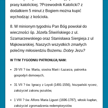
prasy katolickiej. ?Przewodnik Katolicki? z
dodatkiem 5 minut z Bogiem można kupić
wychodząc z kościoła.
8. W minionym tygodniu Pan Bóg powołał do
wieczności śp. Józefa Śliwińskiego z ul.
Szamarzewskiego oraz Stanisława Sie
rgiej
a z ul
Mąkowarskiej. Naszych wszystkich zmarłych
polećmy miłosierdziu Bożemu.
Dobry Jezu?
W TYM TYGODNIU PATRONUJĄ NAM:
29 VII ? św. Marta, siostra Marii i Łazarza, patronka
gospodyń domowych,
31 VII ? św. Ignacy z Loyoli (1491-1556), hiszpański rycerz,
założyciel zakonu jezuitów,
1 VIII ? św. Alfons Maria Liguori (1696-1787), włoski kapłan,
założyciel zgromadzenia redemptorystów.