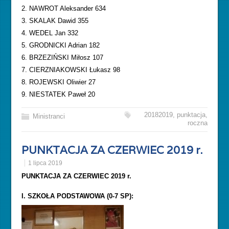
2. NAWROT Aleksander 634
3. SKALAK Dawid 355
4. WEDEL Jan 332
5. GRODNICKI Adrian 182
6. BRZEZIŃSKI Miłosz 107
7. CIERZNIAKOWSKI Łukasz 98
8. ROJEWSKI Oliwier 27
9. NIESTATEK Paweł 20
20182019
,
punktacja
,
Ministranci
roczna
PUNKTACJA ZA CZERWIEC 2019 r.
1 lipca 2019
PUNKTACJA ZA CZERWIEC 2019 r.
I. SZKOŁA PODSTAWOWA (0-7 SP):