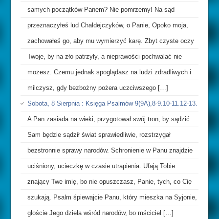
samych początków Panem? Nie pomrzemy! Na sąd
przeznaczyłeś lud Chaldejczyków, o Panie, Opoko moja,
zachowałeś go, aby mu wymierzyć karę. Zbyt czyste oczy
Twoje, by na zło patrzyły, a nieprawości pochwalać nie
możesz. Czemu jednak spoglądasz na ludzi zdradliwych i
milczysz, gdy bezbożny pożera uczciwszego […]
Sobota, 8 Sierpnia : Księga Psalmów 9(9A),8-9.10-11.12-13.
A Pan zasiada na wieki, przygotował swój tron, by sądzić.
Sam będzie sądził świat sprawiedliwie, rozstrzygał
bezstronnie sprawy narodów. Schronienie w Panu znajdzie
uciśniony, ucieczkę w czasie utrapienia. Ufają Tobie
znający Twe imię, bo nie opuszczasz, Panie, tych, co Cię
szukają. Psalm śpiewajcie Panu, który mieszka na Syjonie,
głoście Jego dzieła wśród narodów, bo mściciel […]