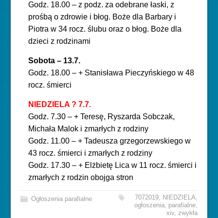
Godz. 18.00 – z podz. za odebrane łaski, z
prośbą o zdrowie i błog. Boże dla Barbary i
Piotra w 34
rocz. ślubu oraz o błog. Boże dla
dzieci z rodzinami
S
obota – 13.7.
Godz. 18.00 – + Stanisława Pieczyńskiego w 48
rocz. śmierci
NIEDZIELA ? 7.7.
Godz. 7.30 – + Teresę, Ryszarda Sobczak,
Michała Malok i zmarłych z rodziny
Godz. 11.00 – + Tadeusza grzegorzewskiego w
43 rocz. śmierci i zmarłych z rodziny
Godz. 17.30 – + Elżbietę Lica w 11 rocz. śmierci i
zmarłych z rodzin obojga stron
7072019
,
NIEDZIELA
,
Ogłoszenia parafialne
ogłoszenia
,
parafialne
,
xiv
,
zwykła