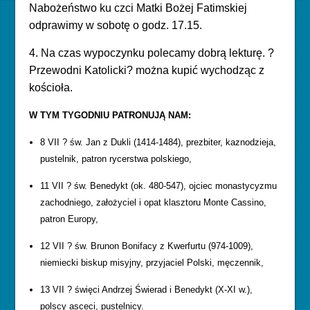
Nabożeństwo ku czci Matki Bożej Fatimskiej
odprawimy w sobotę o godz. 17.15.
4. Na czas wypoczynku polecamy dobrą lekturę. ?
Przewodni Katolicki? można kupić wychodząc z
kościoła.
W TYM TYGODNIU PATRONUJĄ NAM:
8 VII ? św. Jan z Dukli (1414-1484), prezbiter, kaznodzieja,
pustelnik, patron rycerstwa polskiego,
11 VII ? św. Benedykt (ok. 480-547), ojciec monastycyzmu
zachodniego, założyciel i opat klasztoru Monte Cassino,
patron Europy,
12 VII ? św. Brunon Bonifacy z Kwerfurtu (974-1009),
niemiecki biskup misyjny, przyjaciel Polski, męczennik,
13 VII ? święci Andrzej Świerad i Benedykt (X-XI w.),
polscy asceci, pustelnicy.