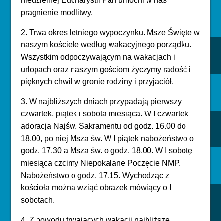
niedzielnej Eucharystii Pan umocni w nas
pragnienie modlitwy.
2. Trwa okres letniego wypoczynku. Msze Święte w
naszym kościele według wakacyjnego porządku.
Wszystkim odpoczywającym na wakacjach i
urlopach oraz naszym gościom życzymy radość i
pięknych chwil w gronie rodziny i przyjaciół.
3. W najbliższych dniach przypadają pierwszy
czwartek, piątek i sobota miesiąca. W I czwartek
adoracja Najśw. Sakramentu od godz. 16.00 do
18.00, po niej Msza św. W I piątek nabożeństwo o
godz. 17.30 a Msza św. o godz. 18.00. W I sobotę
miesiąca czcimy Niepokalane Poczęcie NMP.
Nabożeństwo o godz. 17.15. Wychodząc z
kościoła można wziąć obrazek mówiący o I
sobotach.
4. Z powodu trwających wakacji najbliższe