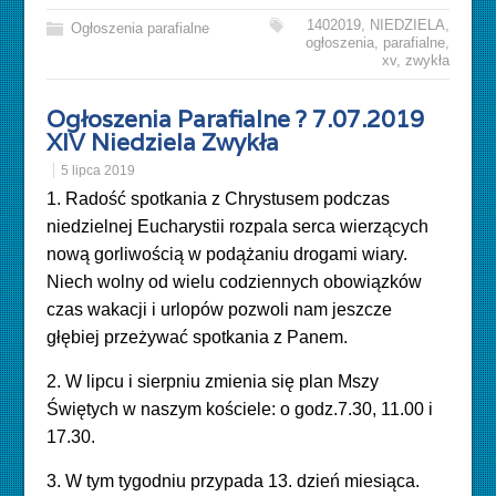
1402019
,
NIEDZIELA
,
Ogłoszenia parafialne
ogłoszenia
,
parafialne
,
xv
,
zwykła
Ogłoszenia Parafialne ? 7.07.2019
XIV Niedziela Zwykła
5 lipca 2019
1. Radość spotkania z Chrystusem podczas
niedzielnej Eucharystii rozpala serca wierzących
nową gorliwością w podążaniu drogami wiary.
Niech wolny od wielu codziennych obowiązków
czas wakacji i urlopów pozwoli nam jeszcze
głębiej przeżywać spotkania z Panem.
2. W lipcu i sierpniu zmienia się plan Mszy
Świętych w naszym kościele: o godz.7.30, 11.00 i
17.30.
3. W tym tygodniu przypada 13. dzień miesiąca.