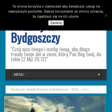
Ta strona korzysta z ciasteczek aby świadczyć usługi na
Parafia pw. Świętej
najwyższym poziomie. Dalsze korzystanie ze strony oznacza,
że zgadzasz się na ich użycie.
Rodziny w
Zamknij
Bydgoszczy
"Czcij ojca twego i matkę twoją, aby długo
trwały twoje dni w ziemi, którą Pan Bóg twój, da
tobie (2 Mjż 20,12)"
Parafia pw. Świętej Rodziny w Bydgoszczy
>
2019
>
lipiec