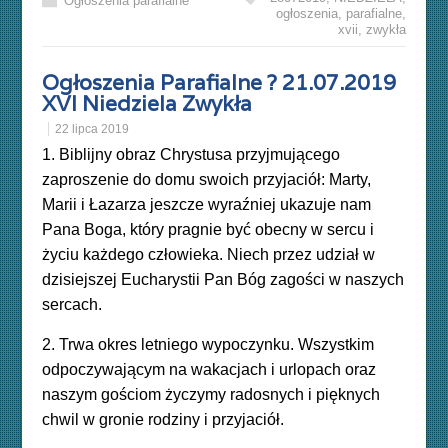
Ogłoszenia parafialne
ogłoszenia
,
parafialne
,
xvii
,
zwykła
Ogłoszenia Parafialne ? 21.07.2019
XVI Niedziela Zwykła
22 lipca 2019
1. Biblijny obraz Chrystusa przyjmującego
zaproszenie do domu swoich przyjaciół: Marty,
Marii i Łazarza jeszcze wyraźniej ukazuje nam
Pana Boga, który pragnie być obecny w sercu i
życiu każdego człowieka. Niech przez udział w
dzisiejszej Eucharystii Pan Bóg zagości w naszych
sercach.
2. Trwa okres letniego wypoczynku. Wszystkim
odpoczywającym na wakacjach i urlopach oraz
naszym gościom życzymy radosnych i pięknych
chwil w gronie rodziny i przyjaciół.