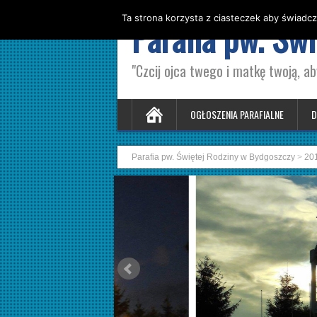
Ta strona korzysta z ciasteczek aby świadcz
Parafia pw. Św
"Czcij ojca twego i matkę twoją, ab
OGŁOSZENIA PARAFIALNE
D
Parafia pw. Świętej Rodziny w Bydgoszczy
>
20