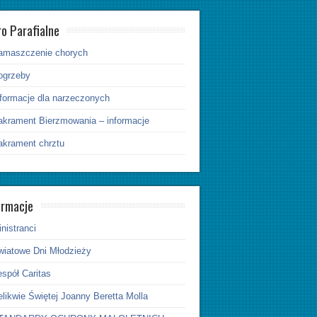
ro Parafialne
amaszczenie chorych
ogrzeby
nformacje dla narzeczonych
akrament Bierzmowania – informacje
akrament chrztu
ormacje
nistranci
wiatowe Dni Młodzieży
spół Caritas
likwie Świętej Joanny Beretta Molla