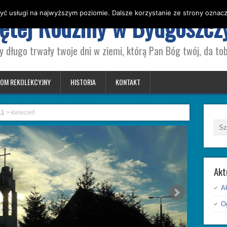
yć usługi na najwyższym poziomie. Dalsze korzystanie ze strony oznacza
iętej Rodziny w Bydgoszcz
y długo trwały twoje dni w ziemi, którą Pan Bóg twój, da tob
OM REKOLEKCYJNY
HISTORIA
KONTAKT
11
>
kwiecień
Akt
A
Og