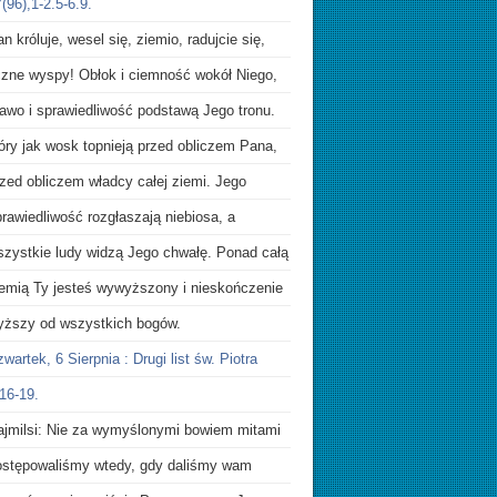
(96),1-2.5-6.9.
n króluje, wesel się, ziemio, radujcie się,
iczne wyspy! Obłok i ciemność wokół Niego,
rawo i sprawiedliwość podstawą Jego tronu.
óry jak wosk topnieją przed obliczem Pana,
zed obliczem władcy całej ziemi. Jego
rawiedliwość rozgłaszają niebiosa, a
szystkie ludy widzą Jego chwałę. Ponad całą
iemią Ty jesteś wywyższony i nieskończenie
yższy od wszystkich bogów.
wartek, 6 Sierpnia : Drugi list św. Piotra
16-19.
ajmilsi: Nie za wymyślonymi bowiem mitami
ostępowaliśmy wtedy, gdy daliśmy wam