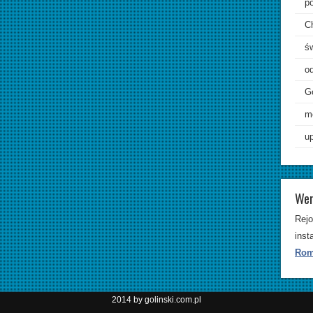
p
C
ś
od
G
m
up
Wer
Rejo
inst
Rom
2014 by golinski.com.pl