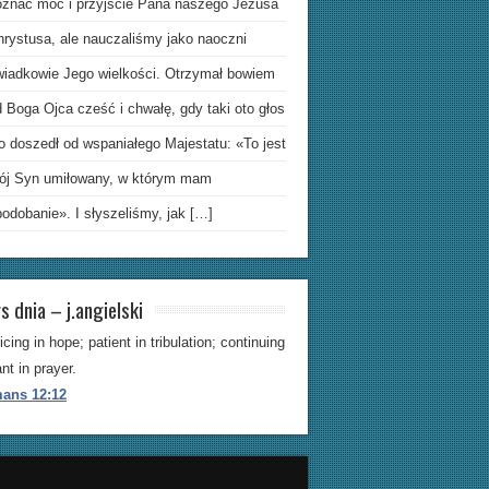
oznać moc i przyjście Pana naszego Jezusa
hrystusa, ale nauczaliśmy jako naoczni
wiadkowie Jego wielkości. Otrzymał bowiem
 Boga Ojca cześć i chwałę, gdy taki oto głos
o doszedł od wspaniałego Majestatu: «To jest
ój Syn umiłowany, w którym mam
odobanie». I słyszeliśmy, jak […]
s dnia – j.angielski
icing in hope; patient in tribulation; continuing
ant in prayer.
ans 12:12