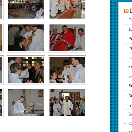
C
Cz
10
Pa
P
bi
cz
pł
St
Ni
ty
S
C