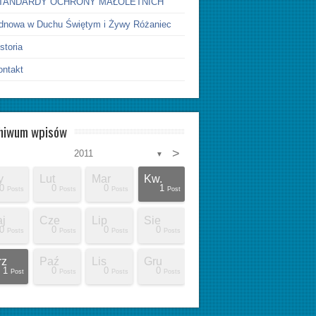
TANDARDY OCHRONY MAŁOLETNICH
dnowa w Duchu Świętym i Żywy Różaniec
storia
ontakt
hiwum wpisów
>
2011
▼
y
Lut
Mar
Kw.
0
0
0
1
Posts
Posts
Posts
Post
j
Cze
Lip
Sie
0
0
0
0
Posts
Posts
Posts
Posts
rz
Paź
Lis
Gru
1
0
0
0
Post
Posts
Posts
Posts