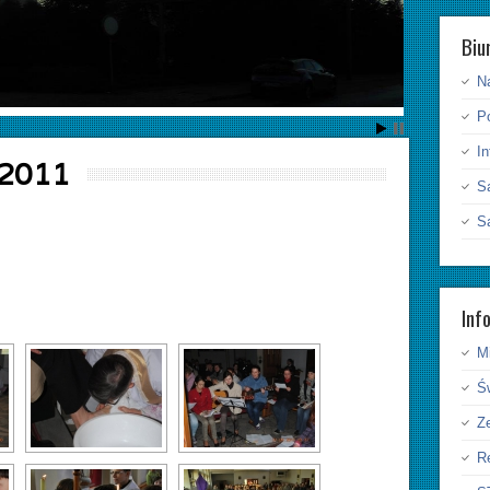
Biu
N
P
I
 2011
S
S
Inf
Mi
Ś
Ze
Re