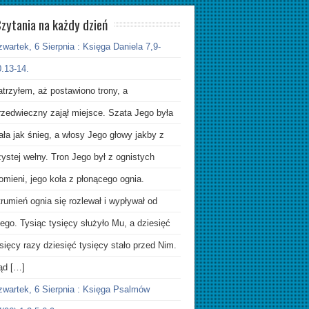
zytania na każdy dzień
wartek, 6 Sierpnia : Księga Daniela 7,9-
.13-14.
trzyłem, aż postawiono trony, a
rzedwieczny zajął miejsce. Szata Jego była
ała jak śnieg, a włosy Jego głowy jakby z
ystej wełny. Tron Jego był z ognistych
omieni, jego koła z płonącego ognia.
rumień ognia się rozlewał i wypływał od
ego. Tysiąc tysięcy służyło Mu, a dziesięć
sięcy razy dziesięć tysięcy stało przed Nim.
ąd […]
zwartek, 6 Sierpnia : Księga Psalmów