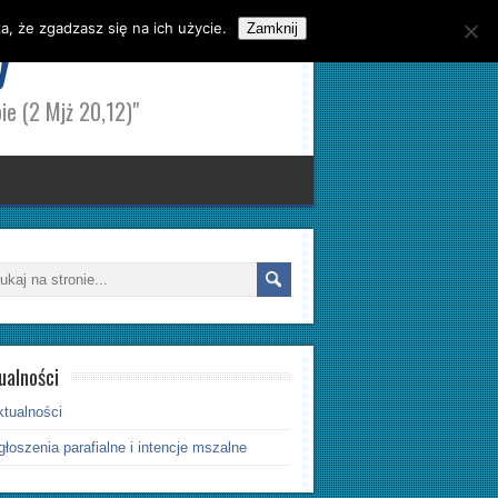
, że zgadzasz się na ich użycie.
y
Zamknij
ie (2 Mjż 20,12)"
ualności
ktualności
łoszenia parafialne i intencje mszalne