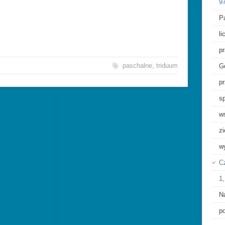
97
Pa
l
p
paschalne
,
triduum
G
pr
sp
w
z
w
Cz
1,
N
p