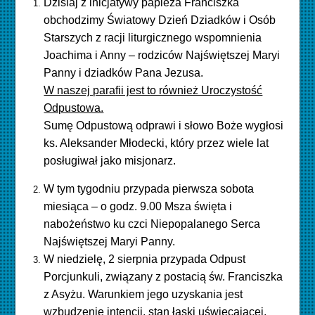
Dzisiaj z inicjatywy papieża Franciszka
obchodzimy Światowy Dzień Dziadków i Osób
Starszych z racji liturgicznego wspomnienia
Joachima i Anny – rodziców Najświętszej Maryi
Panny i dziadków Pana Jezusa.
W naszej parafii jest to również Uroczystość
Odpustowa.
Sumę Odpustową odprawi i słowo Boże wygłosi
ks. Aleksander Młodecki, który przez wiele lat
posługiwał jako misjonarz.
W tym tygodniu przypada pierwsza sobota
miesiąca – o godz. 9.00 Msza święta i
nabożeństwo ku czci Niepopalanego Serca
Najświętszej Maryi Panny.
W niedzielę, 2 sierpnia przypada Odpust
Porcjunkuli, związany z postacią św. Franciszka
z Asyżu. Warunkiem jego uzyskania jest
wzbudzenie intencji, stan łaski uświęcającej,