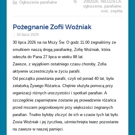
2082026
,
NIEDZIELA
,
Ogłoszenia parafialne
ogłoszenia
,
parafialne
,
xviii
,
zwykła
Pożegnanie Zofii Woźniak
30 lipca 2026
30 lipca 2026 na na Mszy Św. O godz.11.00 żegnaliśmy ze
smutkiem naszą drogą parafiankę, Zofię Woźniak, która
odeszła do Pana 27 lipca w wieku 88 lat.
Zawsze, z wyjątkiem ostatniego czasu choroby, Zofia
aktywnie uczestniczyła w życiu parafii.
Od początku powstania parafii, czyli od ponad 40 lat, była
zelatorką Żywego Różańca. Chętnie służyła pomocą przy
organizacji różnych uroczystości i spotkań parafian. A
szczególnie zapamiętane zostanie jej prowadzenie różańca
przed mszami pogrzebowymi przy większości żegnanych
parafian. Trudno byłoby zliczyć ile ich w czasie tych lat było.
Zosia Woźniak i jej życzliwa, uśmiechnięta twarz pozostanie
na zawsze w naszej pamięci.