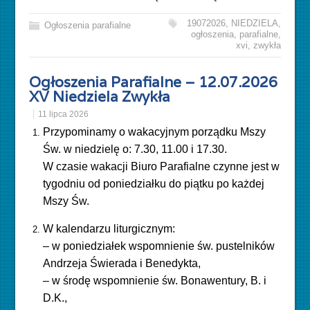
19072026
,
NIEDZIELA
,
Ogłoszenia parafialne
ogłoszenia
,
parafialne
,
xvi
,
zwykła
Ogłoszenia Parafialne – 12.07.2026
XV Niedziela Zwykła
11 lipca 2026
Przypominamy o wakacyjnym porządku Mszy
Św. w niedzielę o: 7.30, 11.00 i 17.30.
W czasie wakacji Biuro Parafialne czynne jest w
tygodniu od poniedziałku do piątku po każdej
Mszy Św.
W kalendarzu liturgicznym:
– w poniedziałek wspomnienie św. pustelników
Andrzeja Świerada i Benedykta,
– w środę wspomnienie św. Bonawentury, B. i
D.K.,