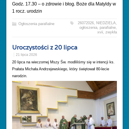
Godz. 17.30 – o zdrowie i błog. Boże dla Matyldy w
1 rocz. urodzin
26072026
,
NIEDZIELA
,
Ogłoszenia parafialne
ogłoszenia
,
parafialne
,
xvii
,
zwykła
Uroczystości z 20 lipca
21 lipca 2026
20 lipca na wieczornej Mszy Św. modliliśmy się w intencji ks.
Prałata Michała Andrzejewskiego, który świętował 80-lecie
narodzin.