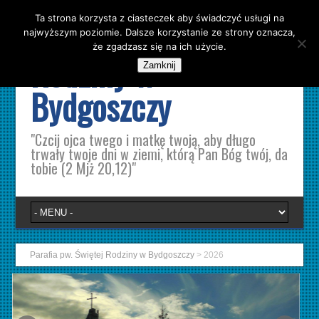
Ta strona korzysta z ciasteczek aby świadczyć usługi na
Parafia pw. Świętej
najwyższym poziomie. Dalsze korzystanie ze strony oznacza,
że zgadzasz się na ich użycie.
Rodziny w
Zamknij
Bydgoszczy
"Czcij ojca twego i matkę twoją, aby długo
trwały twoje dni w ziemi, którą Pan Bóg twój, da
tobie (2 Mjż 20,12)"
Parafia pw. Świętej Rodziny w Bydgoszczy
>
2026