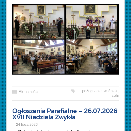
pożegnanie
,
woźniak
,
Aktualności
zofii
Ogłoszenia Parafialne – 26.07.2026
XVII Niedziela Zwykła
24 lipca 2026