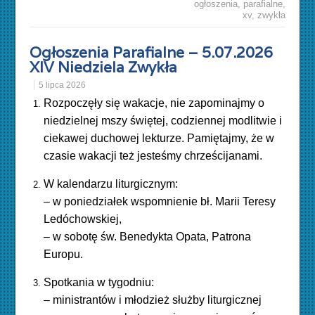
ogłoszenia
,
parafialne
,
xv
,
zwykła
Ogłoszenia Parafialne – 5.07.2026
XIV Niedziela Zwykła
5 lipca 2026
Rozpoczęły się wakacje, nie zapominajmy o
niedzielnej mszy świętej, codziennej modlitwie i
ciekawej duchowej lekturze. Pamiętajmy, że w
czasie wakacji też jesteśmy chrześcijanami.
W kalendarzu liturgicznym:
– w poniedziałek wspomnienie bł. Marii Teresy
Ledóchowskiej,
– w sobotę św. Benedykta Opata, Patrona
Europu.
Spotkania w tygodniu:
– ministrantów i młodzież służby liturgicznej