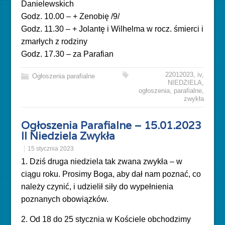
Danielewskich
Godz. 10.00 – + Zenobię /9/
Godz. 11.30 – + Jolantę i Wilhelma w rocz. śmierci i
zmarłych z rodziny
Godz. 17.30 – za Parafian
22012023
,
iv
,
Ogłoszenia parafialne
NIEDZIELA
,
ogłoszenia
,
parafialne
,
zwykła
Ogłoszenia Parafialne – 15.01.2023
II Niedziela Zwykła
15 stycznia 2023
1. Dziś druga niedziela tak zwana zwykła – w
ciągu roku. Prosimy Boga, aby dał nam poznać, co
należy czynić, i udzielił siły do wypełnienia
poznanych obowiązków.
2. Od 18 do 25 stycznia w Kościele obchodzimy