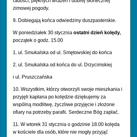
radości, pięknych wrażeń i dobrej słonecznej
zimowej pogody.
9. Dobiegają końca odwiedziny duszpasterskie.
W p
oniedziałek 30 stycznia
ostatni
dzień kolędy
,
początek
o
godz. 15.00
1. ul.
Smukalska od ul. Smętowskiej do końca
2. ul.
Smukalska od końca do ul. Drzycimskiej
i ul. Pruszczańska
10. Wszystkim, którzy otworzyli swoje mieszkania i
przyjęli kapłana po kolędzie dziękujemy za
wspólną modlitwę, życzliwe przyjęcie i złożone
ofiary na potrzeby parafii. Serdeczne Bóg zapłać.
11. W wtor
ek 31 stycznia o godzinie 18.00 k
olęda
w kościele dla osób, które nie mogły przyjąć