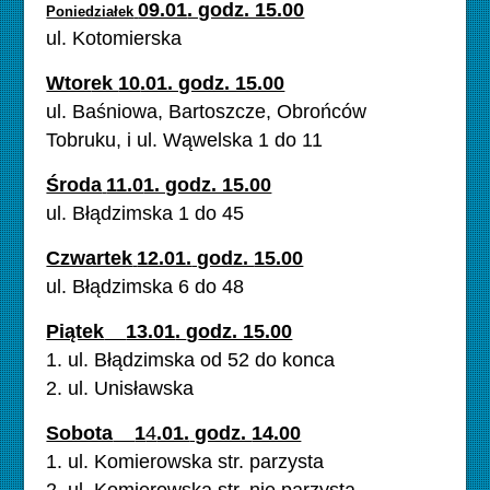
09.01
. godz. 15.00
Poniedziałek
ul. Kotomierska
Wtor
ek
10
.01. godz. 15.00
ul. Baśniowa, Bartoszcze, Obrońców
Tobruku, i ul. Wąwelska 1 do 11
Środa
11.0
1. godz. 15.00
ul. Błądzimska 1 do 45
Czwartek
12.01.
godz.
15.00
ul. Błądzimska 6 do 48
Piątek
13.01
.
g
odz. 15.00
1. ul. Błądzimska od 52 do konca
2. ul. Unisławska
Sobota
1
4
.01.
godz.
14.00
1.
ul. Komierowska str. parzysta