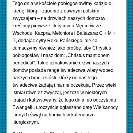
Tego dnia w kościele pobłogosławimy kadzidło i
kredę, którą – zgodnie z dawnym polskim
zwyczajem – na drzwiach naszych domostw
kreślimy pierwsze litery imion Mędrców ze
Wschodu: Kacpra, Melchiora i Baltazara: C + M +
B, dodając cyfry Roku Pańskiego, ale co
tłumaczymy również jako prośbę, aby Chrystus
pobłogosławił nasz dom: „Christus mantionem
benedicat”. Takie oznakowanie drzwi naszych
domów posiada rangę świadectwa wiary wobec
naszych braci i sióstr, którzy od nas tego
świadectwa żądają i na nie oczekują. Przez wieki
istniał również zwyczaj, jeszcze w niektórych
krajach kultywowany, że tego dnia, po odczytaniu
Ewangelii, uroczyście ogłaszano datę Wielkanocy
i innych świąt ruchomych w kalendarzu
liturgicznym.