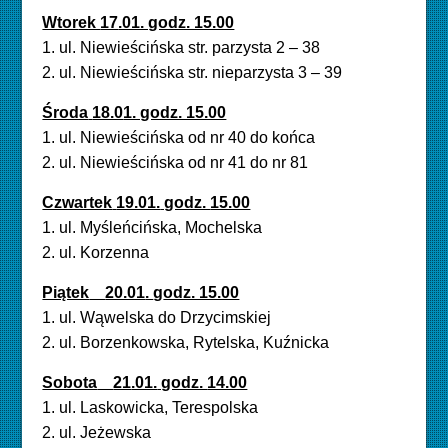
Wtor
ek
17
.01. godz. 15.00
1. ul. Niewieścińska str. parzysta 2 – 38
2. ul. Niewieścińska str. nieparzysta 3 – 39
Środa
18.0
1. godz. 15.00
1. ul.
Niewieścińska od nr 40 do końca
2. ul. Niewieścińska od nr 41 do nr 81
Czwartek
19.01.
godz.
15.00
1. ul. Myśleńcińska, Mochelska
2. ul. Korzenna
Piątek
20.01
.
g
odz. 15.00
1.
ul.
Wąwelska do Drzycimskiej
2.
ul.
Borzenkowska, Rytelska, Kuźnicka
Sobota
21
.01.
godz.
14.00
1. ul.
Laskowicka, Terespols
ka
2. ul.
Jeżewska