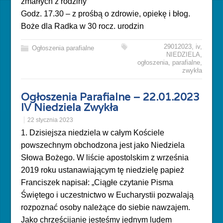
zmarłych z rodziny
Godz. 17.30 – z prośbą o zdrowie, opiekę i błog.
Boże dla Radka w 30 rocz. urodzin
29012023
,
iv
,
Ogłoszenia parafialne
NIEDZIELA
,
ogłoszenia
,
parafialne
,
zwykła
Ogłoszenia Parafialne – 22.01.2023
IV Niedziela Zwykła
22 stycznia 2023
1. Dzisiejsza niedziela w całym Kościele
powszechnym obchodzona jest jako Niedziela
Słowa Bożego. W liście apostolskim z września
2019 roku ustanawiającym tę niedzielę papież
Franciszek napisał: „Ciągłe czytanie Pisma
Świętego i uczestnictwo w Eucharystii pozwalają
rozpoznać osoby należące do siebie nawzajem.
Jako chrześcijanie jesteśmy jednym ludem