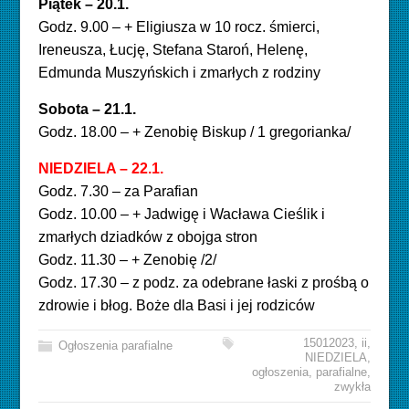
Piątek – 20.1.
Godz. 9.00 – + Eligiusza w 10 rocz. śmierci,
Ireneusza, Łucję, Stefana Staroń, Helenę,
Edmunda Muszyńskich i zmarłych z rodziny
Sobota – 21.1.
Godz. 18.00 – + Zenobię Biskup / 1 gregorianka/
NIEDZIELA – 22.1.
Godz. 7.30 – za Parafian
Godz. 10.00 – + Jadwigę i Wacława Cieślik i
zmarłych dziadków z obojga stron
Godz. 11.30 – + Zenobię /2/
Godz. 17.30 – z podz. za odebrane łaski z prośbą o
zdrowie i błog. Boże dla Basi i jej rodziców
15012023
,
ii
,
Ogłoszenia parafialne
NIEDZIELA
,
ogłoszenia
,
parafialne
,
zwykła