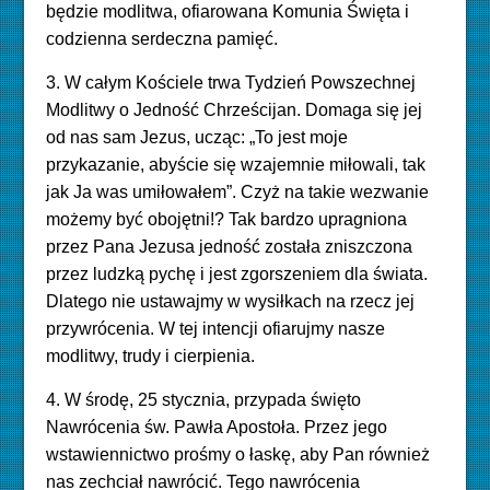
będzie modlitwa, ofiarowana Komunia Święta i
codzienna serdeczna pamięć.
3. W całym Kościele trwa Tydzień Powszechnej
Modlitwy o Jedność Chrześcijan. Domaga się jej
od nas sam Jezus, ucząc: „To jest moje
przykazanie, abyście się wzajemnie miłowali, tak
jak Ja was umiłowałem”. Czyż na takie wezwanie
możemy być obojętni!?
Tak bardzo upragniona
przez Pana Jezusa jedność została zniszczona
przez ludzką pychę i jest zgorszeniem dla świata.
Dlatego nie ustawajmy w wysiłkach na rzecz jej
przywrócenia. W tej intencji ofiarujmy nasze
modlitwy, trudy i cierpienia.
4. W środę, 25 stycznia, przypada święto
Nawrócenia św. Pawła Apostoła. Przez jego
wstawiennictwo prośmy o łaskę, aby Pan również
nas zechciał nawrócić. Tego nawrócenia