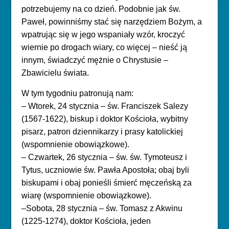
potrzebujemy na co dzień. Podobnie jak św.
Paweł, powinniśmy stać się narzędziem Bożym, a
wpatrując się w jego wspaniały wzór, kroczyć
wiernie po drogach wiary, co więcej – nieść ją
innym, świadczyć mężnie o Chrystusie –
Zbawicielu świata.
W tym tygodniu patronują nam:
– Wtorek, 24 stycznia – św. Franciszek Salezy
(1567-1622), biskup i doktor Kościoła, wybitny
pisarz, patron dziennikarzy i prasy katolickiej
(wspomnienie obowiązkowe).
–
Czwartek, 26 stycznia – św. św. Tymoteusz i
Tytus, uczniowie św. Pawła Apostoła; obaj byli
biskupami i obaj ponieśli śmierć męczeńską za
wiarę (wspomnienie obowiązkowe).
–
Sobota, 28 stycznia – św. Tomasz z Akwinu
(1225-1274), doktor Kościoła, jeden