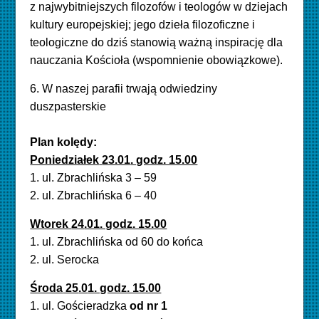
z najwybitniejszych filozofów i teologów w dziejach
kultury europejskiej; jego dzieła filozoficzne i
teologiczne do dziś stanowią ważną inspirację dla
nauczania Kościoła (wspomnienie obowiązkowe).
6. W naszej parafii trwają odwiedziny
duszpasterskie
Plan kolędy:
Poniedziałek
23.01
. godz. 15.00
1. ul.
Zbrachlińska
3 – 59
2. u
l.
Zbrachlińska
6 – 40
Wtor
ek
24
.01. godz. 15.00
1. ul. Zbrachlińska
od 60
do końca
2. ul. Serocka
Środa
25
.0
1. godz. 15.00
1. ul. Gościeradzka
od nr 1