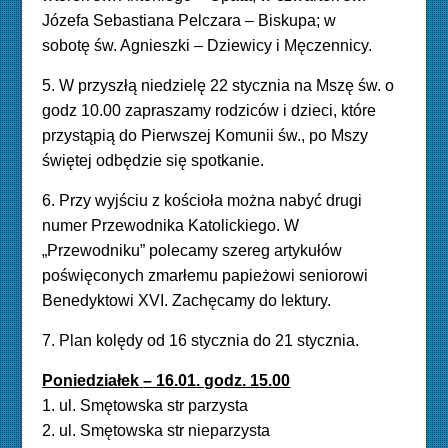
Józefa Sebastiana Pelczara – Biskupa; w
sobotę św. Agnieszki – Dziewicy i Męczennicy.
5.
W
przyszłą niedzielę 22
stycznia
na Mszę św. o
godz 10.00 zapraszamy
rodziców i dzieci, które
przystąpią do Pierwszej Komunii św., po Mszy
świętej odbędzie się spotkanie.
6.
Przy wyjściu z kościoła można nabyć drugi
numer Przewodnika Katolickiego. W
„Przewodniku” polecamy szereg artykułów
poświęconych zmarłemu papieżowi seniorowi
Benedyktowi XVI. Zachęcamy do lektury.
7. Plan kolędy od 16 stycznia do 21 stycznia.
Poniedziałek
– 16.01
. godz. 15.00
1. ul.
Smętowska
str parzys
ta
2.
u
l.
Smętowska
str nieparzysta