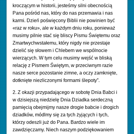
kroczącym w historii, jesteśmy silni obecnością
Pana pośród nas, który do nas przemawia i nas
karmi. Dzień poświęcony Biblii nie powinien być
«raz w roku», ale w każdym dniu roku, ponieważ
musimy pilnie stać się bliscy Pismu Świętemu oraz
Zmartwychwstałemu, który nigdy nie przestaje
dzielić się słowem i Chlebem we wspólnocie
wierzących. W tym celu musimy wejść w bliską
relację z Pismem Świętym, w przeciwnym razie
nasze serce pozostanie zimne, a oczy zamknięte,
dotknięte niezliczonymi formami ślepoty”.
2. Z okazji przypadającego w sobotę Dnia Babci i
w dzisiejszą niedzielę Dnia Dziadka serdeczną
pamięcią obejmijmy nasze drogie babcie i drogich
dziadków, módlmy się za tych żyjących i tych,
którzy odeszli już do Pana. Bardzo wiele im
zawdzięczamy. Niech naszym podziękowaniem