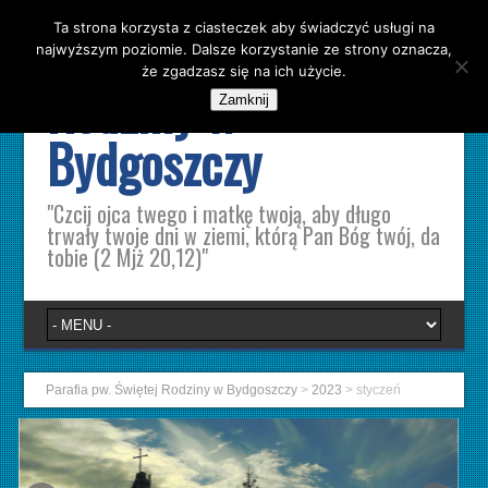
Ta strona korzysta z ciasteczek aby świadczyć usługi na
Parafia pw. Świętej
najwyższym poziomie. Dalsze korzystanie ze strony oznacza,
że zgadzasz się na ich użycie.
Rodziny w
Zamknij
Bydgoszczy
"Czcij ojca twego i matkę twoją, aby długo
trwały twoje dni w ziemi, którą Pan Bóg twój, da
tobie (2 Mjż 20,12)"
Parafia pw. Świętej Rodziny w Bydgoszczy
>
2023
>
styczeń