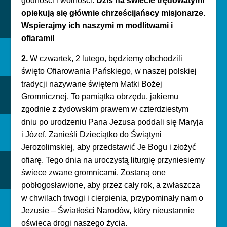
godności i wolności
.
Dziś na świecie trędowatymi
opiekują się głównie chrześcijańscy misjonarze.
Wspierajmy ich naszymi m modlitwami i
ofiarami!
2.
W czwartek, 2 lutego, będziemy obchodzi
li
święto Ofiarowania Pańskiego, w naszej polskiej
tradycji nazywane świętem Matki Bożej
Gromnicznej. To pamiątka obrzędu, jakiemu
zgodnie z żydowskim prawem w czterdziestym
dniu po urodzeniu Pana Jezusa poddali się Maryja
i Józef. Zanieśli Dzieciątko do Świątyni
Jerozolimskiej, aby przedstawić Je Bogu i złożyć
ofiarę. Tego dnia na uroczystą liturgię przyniesiemy
świece zwane gromnicami. Zostaną one
pobłogosławione, aby przez cały rok, a zwłaszcza
w chwilach trwogi i cierpienia, przypominały nam o
Jezusie – Światłości Narodów, który nieustannie
oświeca drogi naszego życia.