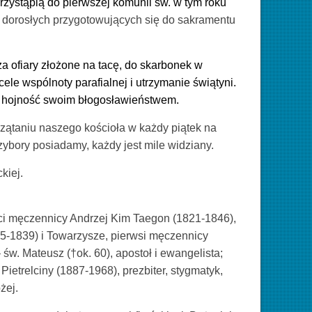
przystąpią do pierwszej komunii św. w tym roku
 dorosłych przygotowujących się do sakramentu
a ofiary złożone na tacę, do skarbonek w
 cele wspólnoty parafialnej i utrzymanie świątyni.
 hojność swoim błogosławieństwem.
rzątaniu naszego kościoła w każdy piątek na
zybory posiadamy, każdy jest mile widziany.
ckiej.
ci męczennicy Andrzej Kim Taegon (1821-1846),
5-1839) i Towarzysze, pierwsi męczennicy
św. Mateusz (†ok. 60), apostoł i ewangelista;
Pietrelciny (1887-1968), prezbiter, stygmatyk,
żej.