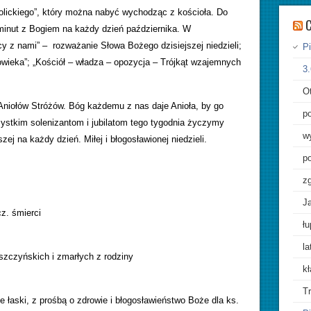
lickiego”, który można nabyć wychodząc z kościoła. Do
C
 minut z Bogiem na każdy dzień października. W
y z nami” – rozważanie Słowa Bożego dzisiejszej niedzieli;
Pi
owieka”; „Kościół – władza – opozycja – Trójkąt wzajemnych
3.
O
niołów Stróżów. Bóg każdemu z nas daje Anioła, by go
po
zystkim solenizantom i jubilatom tego tygodnia życzymy
wy
zej na każdy dzień. Miłej i błogosławionej niedzieli.
po
z
Ja
z. śmierci
łu
l
zczyńskich i zmarłych z rodziny
kł
T
łaski, z prośbą o zdrowie i błogosławieństwo Boże dla ks.