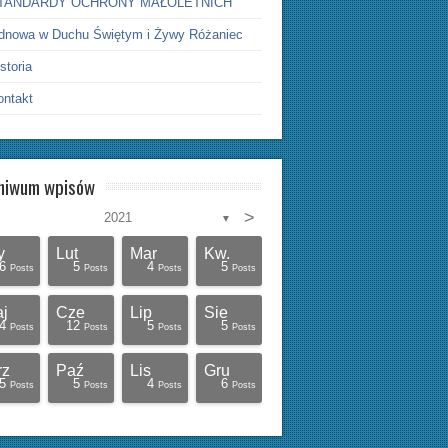
TANDARDY OCHRONY MAŁOLETNICH
dnowa w Duchu Świętym i Żywy Różaniec
storia
ontakt
hiwum wpisów
>
2021
▼
y
Lut
Mar
Kw.
6
5
4
5
Posts
Posts
Posts
Posts
j
Cze
Lip
Sie
4
12
5
5
Posts
Posts
Posts
Posts
rz
Paź
Lis
Gru
5
5
4
6
Posts
Posts
Posts
Posts