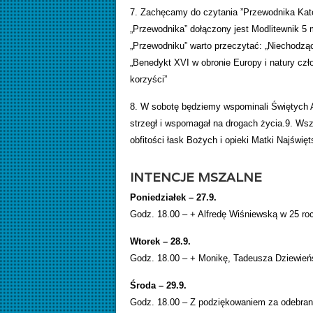
7. Zachęcamy do czytania ”Przewodnika Kato
„Przewodnika” dołączony jest Modlitewnik 5
„Przewodniku” warto przeczytać: „Niechodząc
„Benedykt XVI w obronie Europy i natury czł
korzyści”
8. W sobotę będziemy wspominali Świętych A
strzegł i wspomagał na drogach życia.9. Ws
obfitości łask Bożych i opieki Matki Najświęts
INTENCJE MSZALNE
Poniedziałek – 27.9.
Godz. 18.00 – + Alfredę Wiśniewską w 25 roc
Wtorek – 28.9.
Godz. 18.00 – + Monikę, Tadeusza Dziewieńs
Środa – 29.9.
Godz. 18.00 – Z podziękowaniem za odebrane 