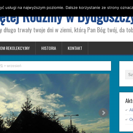
yć usługi na najwyższym poziomie. Dalsze korzystanie ze strony oznacza
iętej Rodziny w Bydgoszcz
y długo trwały twoje dni w ziemi, którą Pan Bóg twój, da tob
OM REKOLEKCYJNY
HISTORIA
KONTAKT
21
>
wrzesień
Akt
A
Og