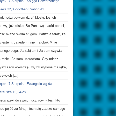
iątek, 7 Sierpnia : Księga Powtórzonego
rawa 32,35cd-36ab.39abcd.41.
dchodzi bowiem dzień klęski, los ich
towy, już blisko. Bo Pan swój naród obroni,
itość okaże swym sługom. Patrzcie teraz, że
 jestem, Ja jeden, i nie ma obok Mnie
adnego boga. Ja zabijam i Ja sam ożywiam,
a ranię i Ja sam uzdrawiam. Gdy miecz
łyszczący wyostrzę i wyrok wykona ma ręka,
a swoich […]
ątek, 7 Sierpnia : Ewangelia wg św.
ateusza 16,24-28.
zus rzekł do swoich uczniów: «Jeśli kto
hce pójść za Mną, niech się zaprze samego