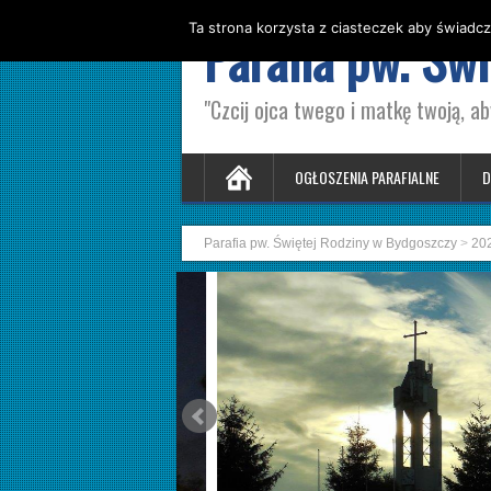
Ta strona korzysta z ciasteczek aby świadcz
Parafia pw. Św
"Czcij ojca twego i matkę twoją, ab
OGŁOSZENIA PARAFIALNE
D
Parafia pw. Świętej Rodziny w Bydgoszczy
>
20