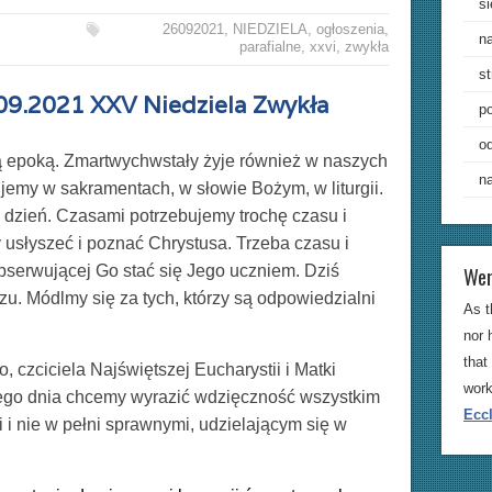
si
26092021
,
NIEDZIELA
,
ogłoszenia
,
n
parafialne
,
xxvi
,
zwykła
st
.09.2021 XXV Niedziela Zwykła
p
od
ją epoką. Zmartwychwstały żyje również w naszych
n
emy w sakramentach, w słowie Bożym, w liturgii.
 dzień. Czasami potrzebujemy trochę czasu i
usłyszeć i poznać Chrystusa. Trzeba czasu i
Wer
obserwującej Go stać się Jego uczniem. Dziś
. Módlmy się za tych, którzy są odpowiedzialni
As t
nor 
that
, czciciela Najświętszej Eucharystii i Matki
work
ego dnia chcemy wyrazić wdzięczność wszystkim
Eccl
 i nie w pełni sprawnymi, udzielającym się w