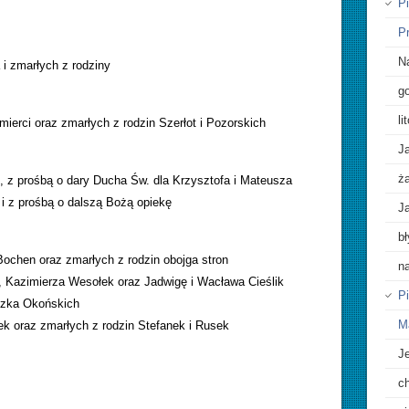
P
P
Na
i zmarłych z rodziny
go
l
ierci oraz zmarłych z rodzin Szerłot i Pozorskich
Ja
ż
i, z prośbą o dary Ducha Św. dla Krzysztofa i Mateusza
i z prośbą o dalszą Bożą opiekę
J
b
Bochen oraz zmarłych z rodzin obojga stron
n
i, Kazimierza Wesołek oraz Jadwigę i Wacława Cieślik
Pi
eszka Okońskich
M
ek oraz zmarłych z rodzin Stefanek i Rusek
Je
c