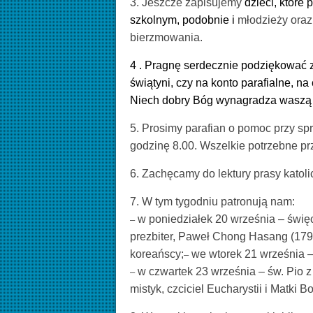
3. Jeszcze zapisujemy
dzieci, które 
szkolnym, podobnie i
młodzieży oraz
bierzmowania.
4 . Pragnę serdecznie podziękować z
świątyni, czy na konto parafialne, na
Niech dobry Bóg wynagradza waszą
5. Prosimy parafian o pomoc przy sp
godzinę 8.00. Wszelkie potrzebne pr
6. Zachęcamy do lektury prasy kato
li
7. W tym tygodniu patronują nam:
w poniedziałek 20 września – świę
–
prezbiter, Paweł Chong Hasang (179
koreańscy;
we wtorek 21 września – 
–
w czwartek 23 września – św. Pio z 
–
mistyk, czciciel Eucharystii i Matki Bo