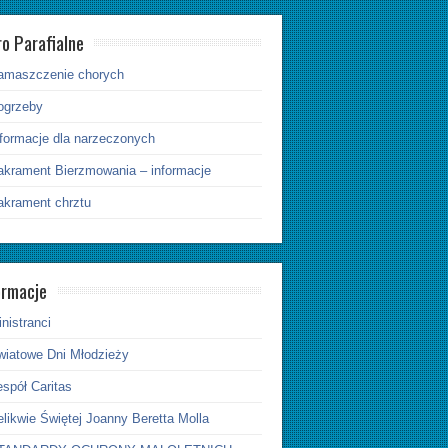
ro Parafialne
amaszczenie chorych
ogrzeby
nformacje dla narzeczonych
akrament Bierzmowania – informacje
akrament chrztu
ormacje
nistranci
wiatowe Dni Młodzieży
spół Caritas
likwie Świętej Joanny Beretta Molla