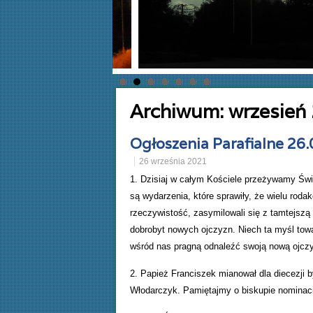
Archiwum:
wrzesień
Ogłoszenia Parafialne 26
26 września 2021
1. Dzisiaj w całym Kościele przeżywamy Świa
są wydarzenia, które sprawiły, że wielu rod
rzeczywistość, zasymilowali się z tamtejszą 
dobrobyt nowych ojczyzn. Niech ta myśl tow
wśród nas pragną odnaleźć swoją nową ojcz
2. Papież Franciszek mianował dla diecezji 
Włodarczyk. Pamiętajmy o biskupie nominac