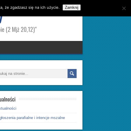
, że zgadzasz się na ich użycie.
y
Zamknij
ie (2 Mjż 20,12)"
ualności
ktualności
łoszenia parafialne i intencje mszalne