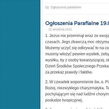
Ogłoszenia parafialne
Ogłoszenia Parafialne 19
21 września 2021
1. Jezus nie przeminął wraz ze swo
czasach. Jego zbawczą moc otrzymuj
Możemy uczyć się odkrywać to na co
musimy włożyć pewien wysiłek, żeby 
wysiłku, by z osoby towarzyszącej, 
Dzień Środków Społecznego Przekazu
za przekaz prawdy i faktów.
2. W czwartek wspomnienie św. o. Pio
Bożej, niezwykłego charyzmatyka. T
pochylającym się nad ludźmi chorymi
posłudze hospicyjnej.