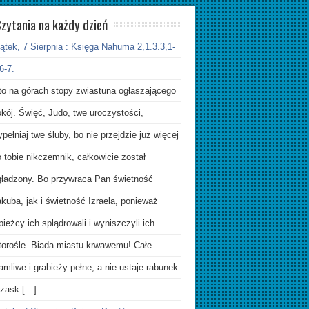
zytania na każdy dzień
ątek, 7 Sierpnia : Księga Nahuma 2,1.3.3,1-
6-7.
to na górach stopy zwiastuna ogłaszającego
kój. Święć, Judo, twe uroczystości,
pełniaj twe śluby, bo nie przejdzie już więcej
 tobie nikczemnik, całkowicie został
gładzony. Bo przywraca Pan świetność
kuba, jak i świetność Izraela, ponieważ
pieżcy ich splądrowali i wyniszczyli ich
atorośle. Biada miastu krwawemu! Całe
amliwe i grabieży pełne, a nie ustaje rabunek.
rzask […]