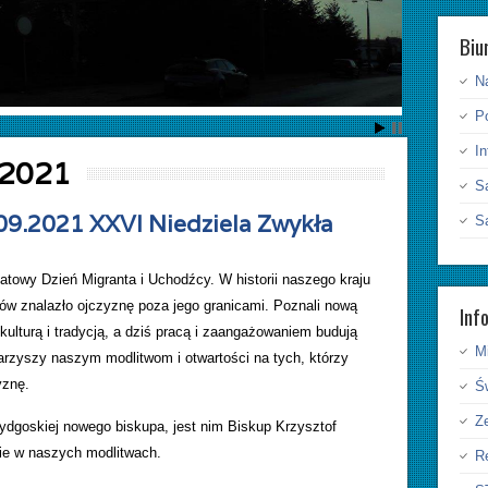
Biu
N
P
I
 2021
S
.09.2021 XXVI Niedziela Zwykła
S
towy Dzień Migranta i Uchodźcy. W historii naszego kraju
aków znalazło ojczyznę poza jego granicami. Poznali nową
Inf
kulturą i tradycją, a dziś pracą i zaangażowaniem budują
Mi
arzyszy naszym modlitwom i otwartości na tych, którzy
yznę.
Ś
Ze
bydgoskiej nowego biskupa, jest nim Biskup Krzysztof
ie w naszych modlitwach.
Re