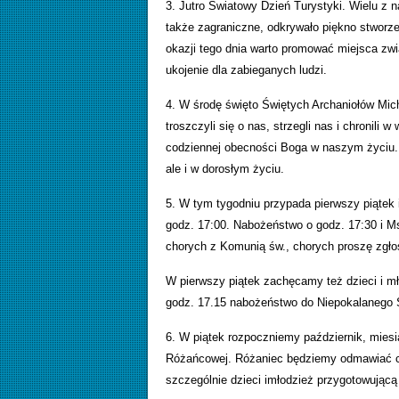
3. Jutro Światowy Dzień Turystyki. Wielu z n
także zagraniczne, odkrywało piękno stworz
okazji tego dnia warto promować miejsca zw
ukojenie dla zabieganych ludzi.
4. W środę święto Świętych Archaniołów Mich
troszczyli się o nas, strzegli nas i chronil
codziennej obecności Boga w naszym życiu. W
ale i w dorosłym życiu.
5. W tym tygodniu przypada pierwszy piątek 
godz. 17:00. Nabożeństwo o godz. 17:30 i 
chorych z Komunią św., chorych proszę zgłos
W pierwszy piątek zachęcamy też dzieci i m
godz. 17.15 nabożeństwo do Niepokalanego S
6. W piątek rozpoczniemy październik, mie
Różańcowej. Różaniec będziemy odmawiać c
szczególnie dzieci imłodzież przygotowując