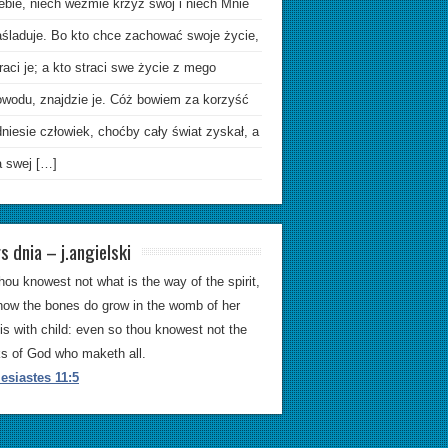
ebie, niech weźmie krzyż swój i niech Mnie
aśladuje. Bo kto chce zachować swoje życie,
raci je; a kto straci swe życie z mego
owodu, znajdzie je. Cóż bowiem za korzyść
niesie człowiek, choćby cały świat zyskał, a
a swej […]
s dnia – j.angielski
hou knowest not what is the way of the spirit,
how the bones do grow in the womb of her
 is with child: even so thou knowest not the
s of God who maketh all.
esiastes 11:5