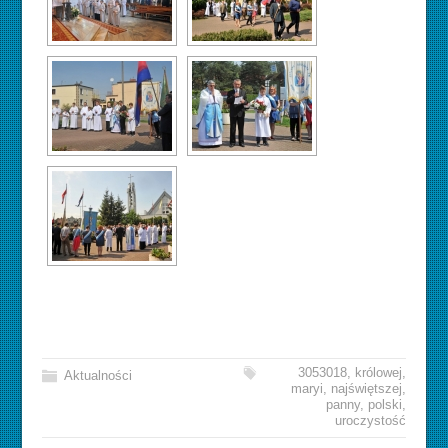
3053018
,
królowej
,
Aktualności
maryi
,
najświętszej
,
panny
,
polski
,
uroczystość