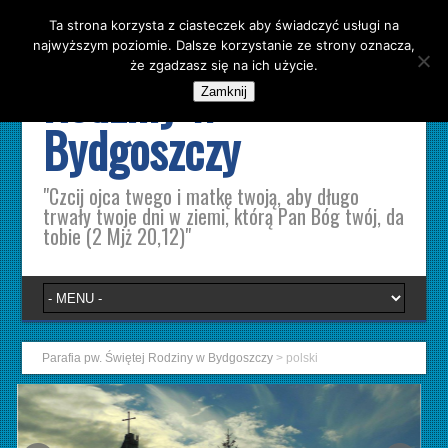
Ta strona korzysta z ciasteczek aby świadczyć usługi na
Parafia pw. Świętej
najwyższym poziomie. Dalsze korzystanie ze strony oznacza,
że zgadzasz się na ich użycie.
Rodziny w
Zamknij
Bydgoszczy
"Czcij ojca twego i matkę twoją, aby długo
trwały twoje dni w ziemi, którą Pan Bóg twój, da
tobie (2 Mjż 20,12)"
Parafia pw. Świętej Rodziny w Bydgoszczy
>
polski