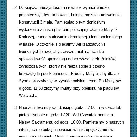
Dzisiejsza uroczystość ma również wymiar bardzo
patriotyczny. Jest to bowiem kolejna rocznica uchwalenia
Konstytucji 3 maja. Pamiętając o tym doniosłym
wydarzeniu z naszej historii, polecajmy właśnie Maryi ?
Królowej, trudne budowanie demokracji i ładu społecznego
w naszej Ojczyźnie. Polecajmy Jej rządzących i
tworzących prawo, aby zawsze mieli na uwadze
sprawiedliwość społeczną i dobro wszystkich Polaków,
zwłaszcza tych, którzy nie radzą sobie z często
bezwzględną codziennością. Prośmy Maryję, aby dla Jej
Syna otworzyły się wszystkie polskie serca. Po Mszy św.
o godz. 11.30 złożymy kwiaty przy obelisku na placu św.
Wojciecha.
Nabożeństwo majowe dzisiaj o godz. 17.00, a w czwartek,
piątek i sobotę o godz. 17.30. W I Czwartek adoracja
Najśw. Sakramentu od godz. 16.00. Pamiętajmy o naszych
intencjach: o pokój na świecie w naszej ojczyźnie i w
naszych rodzinach. Módlmy się również o powołania