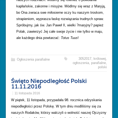
kapłańskie, zakonne i misyjne. Módlmy się wraz z Maryją,
bo Ona zwraca swe miłosierne oczy ku naszym troskom,
strapieniom, wyprasza łaskę rozwiązania trudnych spraw.
Spróbujmy, jak św. Jan Paweł II, wielki ?maryjny? papież
Polak, zawierzyć Jej całe swoje życie i nie tylko w maju,
ale każdego dnia powtarzać:
Totus Tuus
!
3052017
,
królowej
,
Ogłoszenia parafialne
ogłoszenia
,
parafialne
,
polski
Święto Niepodległość Polski
11.11.2016
11 listopada 2016
W piątek, 11 listopada, przypadała 98. rocznica odzyskania
niepodległości przez Polskę. W tym dniu modliliśmy się za
naszych Rodaków, którzy walczyli o wolność naszej Ojczyzny