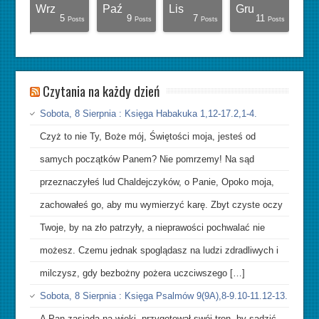
Wrz
Paź
Lis
Gru
10
15
11
11
0
7
9
4
6
4
8
7
3
3
0
0
0
5
9
7
11
Posts
Posts
Posts
Posts
Posts
Posts
Posts
Posts
Posts
Posts
Posts
Posts
Posts
Posts
Posts
Posts
Posts
Posts
Posts
Posts
Posts
Czytania na każdy dzień
Sobota, 8 Sierpnia : Księga Habakuka 1,12-17.2,1-4.
Czyż to nie Ty, Boże mój, Świętości moja, jesteś od
samych początków Panem? Nie pomrzemy! Na sąd
przeznaczyłeś lud Chaldejczyków, o Panie, Opoko moja,
zachowałeś go, aby mu wymierzyć karę. Zbyt czyste oczy
Twoje, by na zło patrzyły, a nieprawości pochwalać nie
możesz. Czemu jednak spoglądasz na ludzi zdradliwych i
milczysz, gdy bezbożny pożera uczciwszego […]
Sobota, 8 Sierpnia : Księga Psalmów 9(9A),8-9.10-11.12-13.
A Pan zasiada na wieki, przygotował swój tron, by sądzić.