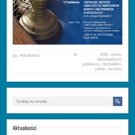
1050
,
chrztu
,
Aktualności
diecezjalnymi
,
jubileuszu
,
obchodami
,
polski
,
rocznicy
Aktualności