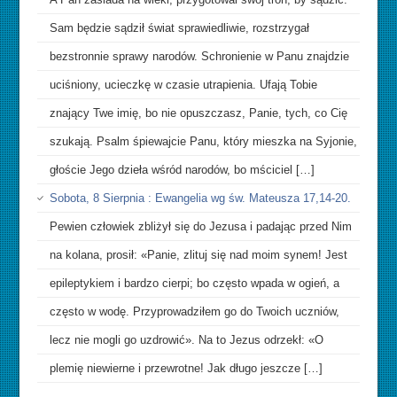
Sam będzie sądził świat sprawiedliwie, rozstrzygał
bezstronnie sprawy narodów. Schronienie w Panu znajdzie
uciśniony, ucieczkę w czasie utrapienia. Ufają Tobie
znający Twe imię, bo nie opuszczasz, Panie, tych, co Cię
szukają. Psalm śpiewajcie Panu, który mieszka na Syjonie,
głoście Jego dzieła wśród narodów, bo mściciel […]
Sobota, 8 Sierpnia : Ewangelia wg św. Mateusza 17,14-20.
Pewien człowiek zbliżył się do Jezusa i padając przed Nim
na kolana, prosił: «Panie, zlituj się nad moim synem! Jest
epileptykiem i bardzo cierpi; bo często wpada w ogień, a
często w wodę. Przyprowadziłem go do Twoich uczniów,
lecz nie mogli go uzdrowić». Na to Jezus odrzekł: «O
plemię niewierne i przewrotne! Jak długo jeszcze […]