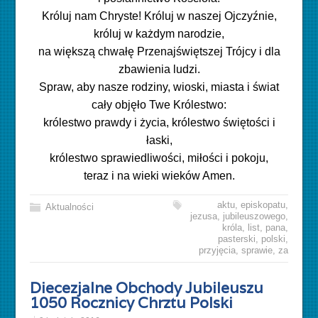
Króluj nam Chryste! Króluj w naszej Ojczyźnie,
króluj w każdym narodzie,
na większą chwałę Przenajświętszej Trójcy i dla
zbawienia ludzi.
Spraw, aby nasze rodziny, wioski, miasta i świat
cały objęło Twe Królestwo:
królestwo prawdy i życia, królestwo świętości i
łaski,
królestwo sprawiedliwości, miłości i pokoju,
teraz i na wieki wieków Amen.
aktu
,
episkopatu
,
Aktualności
jezusa
,
jubileuszowego
,
króla
,
list
,
pana
,
pasterski
,
polski
,
przyjęcia
,
sprawie
,
za
Diecezjalne Obchody Jubileuszu
1050 Rocznicy Chrztu Polski