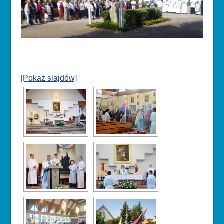
[Pokaz slajdów]