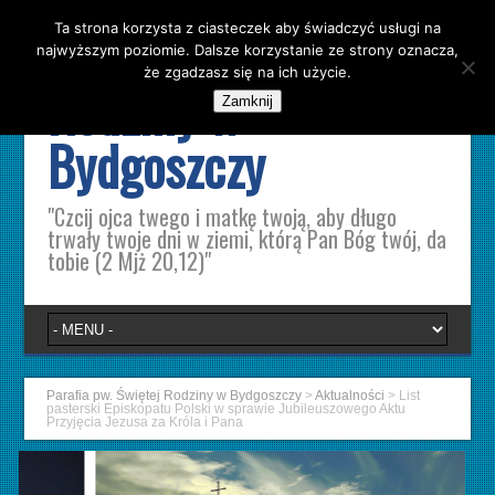
Ta strona korzysta z ciasteczek aby świadczyć usługi na
Parafia pw. Świętej
najwyższym poziomie. Dalsze korzystanie ze strony oznacza,
że zgadzasz się na ich użycie.
Rodziny w
Zamknij
Bydgoszczy
"Czcij ojca twego i matkę twoją, aby długo
trwały twoje dni w ziemi, którą Pan Bóg twój, da
tobie (2 Mjż 20,12)"
Parafia pw. Świętej Rodziny w Bydgoszczy
>
Aktualności
>
List
pasterski Episkopatu Polski w sprawie Jubileuszowego Aktu
Przyjęcia Jezusa za Króla i Pana