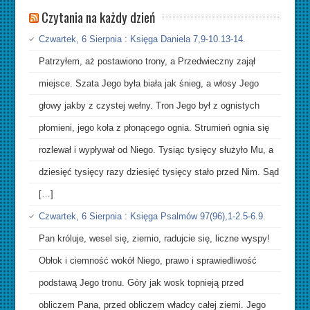
Czytania na każdy dzień
Czwartek, 6 Sierpnia : Księga Daniela 7,9-10.13-14.
Patrzyłem, aż postawiono trony, a Przedwieczny zajął
miejsce. Szata Jego była biała jak śnieg, a włosy Jego
głowy jakby z czystej wełny. Tron Jego był z ognistych
płomieni, jego koła z płonącego ognia. Strumień ognia się
rozlewał i wypływał od Niego. Tysiąc tysięcy służyło Mu, a
dziesięć tysięcy razy dziesięć tysięcy stało przed Nim. Sąd
[…]
Czwartek, 6 Sierpnia : Księga Psalmów 97(96),1-2.5-6.9.
Pan króluje, wesel się, ziemio, radujcie się, liczne wyspy!
Obłok i ciemność wokół Niego, prawo i sprawiedliwość
podstawą Jego tronu. Góry jak wosk topnieją przed
obliczem Pana, przed obliczem władcy całej ziemi. Jego