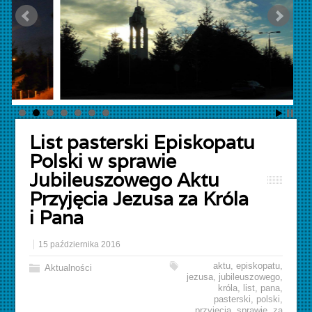
List pasterski Episkopatu
Polski w sprawie
Jubileuszowego Aktu
Przyjęcia Jezusa za Króla
i Pana
15 października 2016
aktu
,
episkopatu
,
Aktualności
jezusa
,
jubileuszowego
,
króla
,
list
,
pana
,
pasterski
,
polski
,
przyjęcia
,
sprawie
,
za