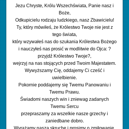
Jezu Chryste, Królu Wszechświata, Panie nasz i
Boże,
Odkupicielu rodzaju ludzkiego, nasz Zbawicielu!
Ty, który mówiłeś, że Królestwo Twoje nie jest z
tego świata,
który wzywałeś nas do szukania Królestwa Bożego
i nauczyłeś nas prosić w modlitwie do Ojca: ?
przyjdź Królestwo Twoje?,
wejrzyj na nas stojących przed Twoim Majestatem.
Wywyższamy Cię, oddajemy Ci cześć i
uwielbienie.
Pokornie poddajemy się Twemu Panowaniu i
Twemu Prawu.
Świadomi naszych win i zniewag zadanych
Twemu Sercu
przepraszamy za wszelkie nasze grzechy i
zaniedbane dobro.
Wyrażamy naszą skruchę i prosimy o zmiłowanie.