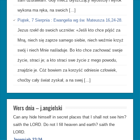
sam uzdrawiam. Gdy miecz błyszczący wyostrzę i wyrok
wykona ma ręka, na swoich […]
Piątek, 7 Sierpnia : Ewangelia wg św. Mateusza 16,24-28.
Jezus rzekł do swoich uczniów: «Jeśli kto chce pójść za
Mną, niech się zaprze samego siebie, niech weźmie krzyż
swój i niech Mnie naśladuje. Bo kto chce zachować swoje
życie, straci je; a kto straci swe życie z mego powodu,
znajdzie je. Cóż bowiem za korzyść odniesie człowiek,
choćby cały świat zyskał, a na swej […]
Wers dnia – j.angielski
Can any hide himself in secret places that I shall not see him?
saith the LORD. Do not I fill heaven and earth? saith the
LORD.
Jeremiah 23:24