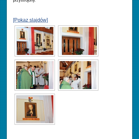
przystrojony.
[Pokaz slajdów]