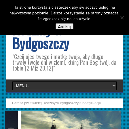
Ta strona korzysta z ciasteczek aby świadczyć usługi na
Parafia pw. Świętej
najwyższym poziomie. Dalsze korzystanie ze strony oznacza,
że zgadzasz się na ich użycie.
Rodziny w
Zamknij
Bydgoszczy
"Czcij ojca twego i matkę twoją, aby długo
trwały twoje dni w ziemi, którą Pan Bóg twój, da
tobie (2 Mjż 20,12)"
Parafia pw. Świętej Rodziny w Bydgoszczy
>
beatyfikacja