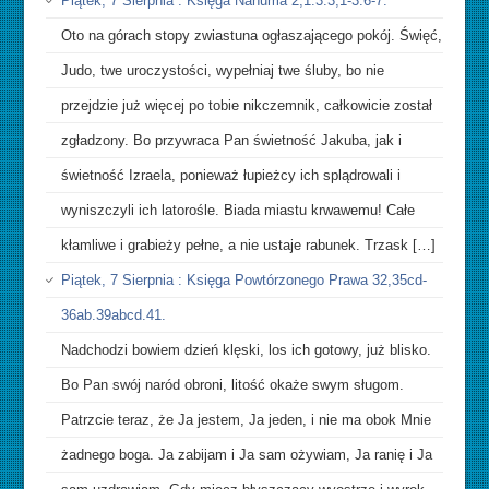
Piątek, 7 Sierpnia : Księga Nahuma 2,1.3.3,1-3.6-7.
Oto na górach stopy zwiastuna ogłaszającego pokój. Święć,
Judo, twe uroczystości, wypełniaj twe śluby, bo nie
przejdzie już więcej po tobie nikczemnik, całkowicie został
zgładzony. Bo przywraca Pan świetność Jakuba, jak i
świetność Izraela, ponieważ łupieżcy ich splądrowali i
wyniszczyli ich latorośle. Biada miastu krwawemu! Całe
kłamliwe i grabieży pełne, a nie ustaje rabunek. Trzask […]
Piątek, 7 Sierpnia : Księga Powtórzonego Prawa 32,35cd-
36ab.39abcd.41.
Nadchodzi bowiem dzień klęski, los ich gotowy, już blisko.
Bo Pan swój naród obroni, litość okaże swym sługom.
Patrzcie teraz, że Ja jestem, Ja jeden, i nie ma obok Mnie
żadnego boga. Ja zabijam i Ja sam ożywiam, Ja ranię i Ja