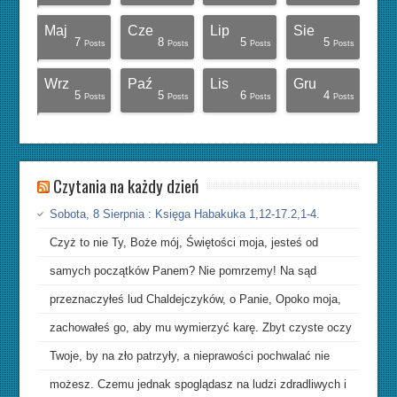
Maj
Cze
Lip
Sie
6
5
5
4
5
6
6
6
6
5
0
0
0
1
1
1
1
7
8
5
5
Posts
Posts
Posts
Posts
Posts
Posts
Posts
Posts
Posts
Posts
Posts
Posts
Posts
Post
Post
Post
Post
Posts
Posts
Posts
Posts
Wrz
Paź
Lis
Gru
10
15
11
11
11
0
7
9
4
6
8
7
3
3
0
0
0
5
5
6
4
Posts
Posts
Posts
Posts
Posts
Posts
Posts
Posts
Posts
Posts
Posts
Posts
Posts
Posts
Posts
Posts
Posts
Posts
Posts
Posts
Posts
Czytania na każdy dzień
Sobota, 8 Sierpnia : Księga Habakuka 1,12-17.2,1-4.
Czyż to nie Ty, Boże mój, Świętości moja, jesteś od
samych początków Panem? Nie pomrzemy! Na sąd
przeznaczyłeś lud Chaldejczyków, o Panie, Opoko moja,
zachowałeś go, aby mu wymierzyć karę. Zbyt czyste oczy
Twoje, by na zło patrzyły, a nieprawości pochwalać nie
możesz. Czemu jednak spoglądasz na ludzi zdradliwych i