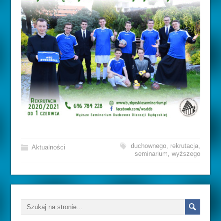
duchownego
,
rekrutacja
,
Aktualności
seminarium
,
wyższego