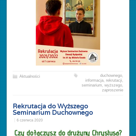
duchownego
,
Aktualności
informacja
,
rekrutacji
,
seminarium
,
wyższego
,
zaproszenie
Rekrutacja do Wyższego
Seminarium Duchownego
6 czerwca 2020