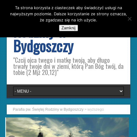
Ta strona korzysta z ciasteczek aby świadczyć usługi na
Parafia pw. Świętej
najwyższym poziomie. Dalsze korzystanie ze strony oznacza,
że zgadzasz się na ich użycie.
Rodziny w
Zamknij
Bydgoszczy
"Czcij ojca twego i matkę twoją, aby długo
trwały twoje dni w ziemi, którą Pan Bóg twój, da
tobie (2 Mjż 20,12)"
Parafia pw. Świętej Rodziny w Bydgoszczy
>
wyższego