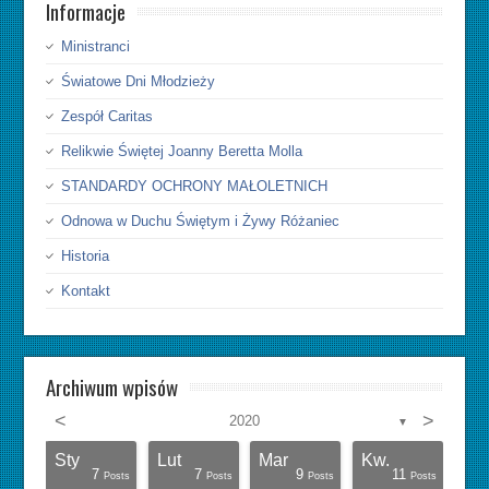
Informacje
Ministranci
Światowe Dni Młodzieży
Zespół Caritas
Relikwie Świętej Joanny Beretta Molla
STANDARDY OCHRONY MAŁOLETNICH
Odnowa w Duchu Świętym i Żywy Różaniec
Historia
Kontakt
Archiwum wpisów
<
>
2020
▼
Sty
Lut
Mar
Kw.
10
11
5
7
6
7
5
5
6
6
9
7
0
0
1
1
1
7
7
9
11
Posts
Posts
Posts
Posts
Posts
Posts
Posts
Posts
Posts
Posts
Posts
Posts
Posts
Posts
Post
Post
Post
Posts
Posts
Posts
Posts