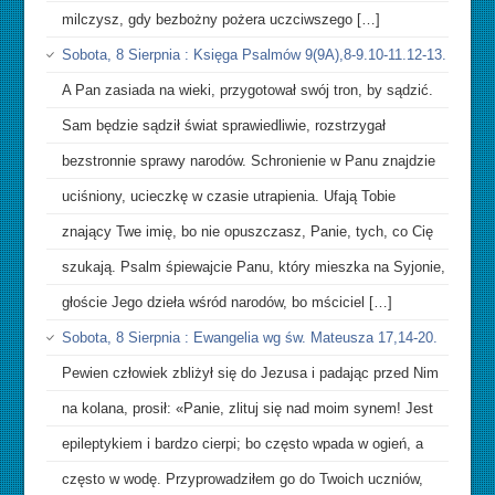
milczysz, gdy bezbożny pożera uczciwszego […]
Sobota, 8 Sierpnia : Księga Psalmów 9(9A),8-9.10-11.12-13.
A Pan zasiada na wieki, przygotował swój tron, by sądzić.
Sam będzie sądził świat sprawiedliwie, rozstrzygał
bezstronnie sprawy narodów. Schronienie w Panu znajdzie
uciśniony, ucieczkę w czasie utrapienia. Ufają Tobie
znający Twe imię, bo nie opuszczasz, Panie, tych, co Cię
szukają. Psalm śpiewajcie Panu, który mieszka na Syjonie,
głoście Jego dzieła wśród narodów, bo mściciel […]
Sobota, 8 Sierpnia : Ewangelia wg św. Mateusza 17,14-20.
Pewien człowiek zbliżył się do Jezusa i padając przed Nim
na kolana, prosił: «Panie, zlituj się nad moim synem! Jest
epileptykiem i bardzo cierpi; bo często wpada w ogień, a
często w wodę. Przyprowadziłem go do Twoich uczniów,