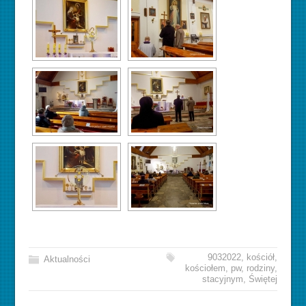
9032022
,
kościół
,
Aktualności
kościołem
,
pw
,
rodziny
,
stacyjnym
,
Świętej