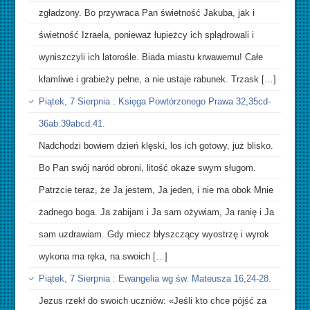
zgładzony. Bo przywraca Pan świetność Jakuba, jak i
świetność Izraela, ponieważ łupieżcy ich splądrowali i
wyniszczyli ich latorośle. Biada miastu krwawemu! Całe
kłamliwe i grabieży pełne, a nie ustaje rabunek. Trzask […]
Piątek, 7 Sierpnia : Księga Powtórzonego Prawa 32,35cd-
36ab.39abcd.41.
Nadchodzi bowiem dzień klęski, los ich gotowy, już blisko.
Bo Pan swój naród obroni, litość okaże swym sługom.
Patrzcie teraz, że Ja jestem, Ja jeden, i nie ma obok Mnie
żadnego boga. Ja zabijam i Ja sam ożywiam, Ja ranię i Ja
sam uzdrawiam. Gdy miecz błyszczący wyostrzę i wyrok
wykona ma ręka, na swoich […]
Piątek, 7 Sierpnia : Ewangelia wg św. Mateusza 16,24-28.
Jezus rzekł do swoich uczniów: «Jeśli kto chce pójść za