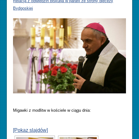
Relacja z odwiedzin biskupa w parafii ze strony diecezji
Bydgoskiej
Migawki z modlitw w kościele w ciągu dnia:
[Pokaz slajdów]