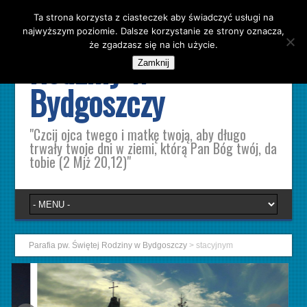
Ta strona korzysta z ciasteczek aby świadczyć usługi na
Parafia pw. Świętej
najwyższym poziomie. Dalsze korzystanie ze strony oznacza,
że zgadzasz się na ich użycie.
Rodziny w
Zamknij
Bydgoszczy
"Czcij ojca twego i matkę twoją, aby długo
trwały twoje dni w ziemi, którą Pan Bóg twój, da
tobie (2 Mjż 20,12)"
Parafia pw. Świętej Rodziny w Bydgoszczy
>
stacyjnym