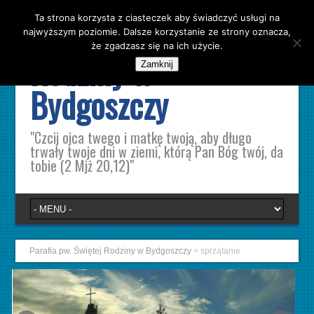
Ta strona korzysta z ciasteczek aby świadczyć usługi na
Parafia pw. Świętej
najwyższym poziomie. Dalsze korzystanie ze strony oznacza,
że zgadzasz się na ich użycie.
Rodziny w
Zamknij
Bydgoszczy
"Czcij ojca twego i matkę twoją, aby długo
trwały twoje dni w ziemi, którą Pan Bóg twój, da
tobie (2 Mjż 20,12)"
Parafia pw. Świętej Rodziny w Bydgoszczy
>
sprzątanie