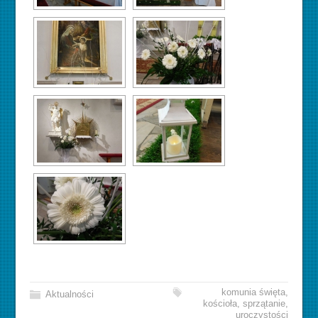
komunia święta
,
Aktualności
kościoła
,
sprzątanie
,
uroczystości