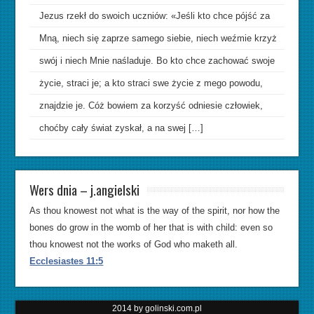
Jezus rzekł do swoich uczniów: «Jeśli kto chce pójść za
Mną, niech się zaprze samego siebie, niech weźmie krzyż
swój i niech Mnie naśladuje. Bo kto chce zachować swoje
życie, straci je; a kto straci swe życie z mego powodu,
znajdzie je. Cóż bowiem za korzyść odniesie człowiek,
choćby cały świat zyskał, a na swej […]
Wers dnia – j.angielski
As thou knowest not what is the way of the spirit, nor how the
bones do grow in the womb of her that is with child: even so
thou knowest not the works of God who maketh all.
Ecclesiastes 11:5
2014 by golinski.com.pl