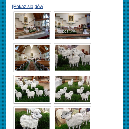
[Pokaz slajdów]