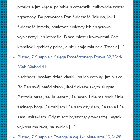
przejdzie już więcej po tobie nikczemnik, całkowicie został
zgładzony. Bo przywraca Pan świetność Jakuba, jak i
świetność Izraela, ponieważ łupieżcy ich splądrowali i
wyniszczyli ich latorośle. Biada miastu krwawemu! Całe
kłamliwe i grabieży pełne, a nie ustaje rabunek. Trzask […]
Piątek, 7 Sierpnia : Księga Powtórzonego Prawa 32,35cd-
36ab.39abcd.41.
Nadchodzi bowiem dzień klęski, los ich gotowy, już blisko.
Bo Pan swój naród obroni, litość okaże swym sługom.
Patrzcie teraz, że Ja jestem, Ja jeden, i nie ma obok Mnie
żadnego boga. Ja zabijam i Ja sam ożywiam, Ja ranię i Ja
sam uzdrawiam. Gdy miecz błyszczący wyostrzę i wyrok
wykona ma ręka, na swoich […]
Piątek, 7 Sierpnia : Ewangelia wg św. Mateusza 16,24-28.