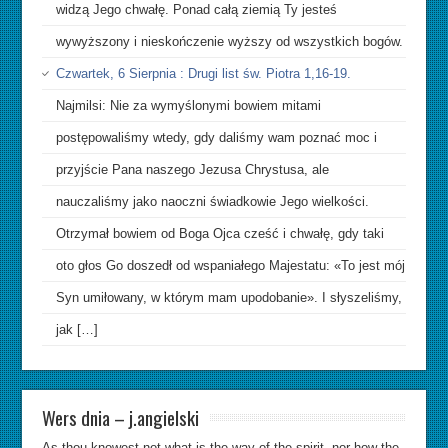
widzą Jego chwałę. Ponad całą ziemią Ty jesteś
wywyższony i nieskończenie wyższy od wszystkich bogów.
Czwartek, 6 Sierpnia : Drugi list św. Piotra 1,16-19.
Najmilsi: Nie za wymyślonymi bowiem mitami
postępowaliśmy wtedy, gdy daliśmy wam poznać moc i
przyjście Pana naszego Jezusa Chrystusa, ale
nauczaliśmy jako naoczni świadkowie Jego wielkości.
Otrzymał bowiem od Boga Ojca cześć i chwałę, gdy taki
oto głos Go doszedł od wspaniałego Majestatu: «To jest mój
Syn umiłowany, w którym mam upodobanie». I słyszeliśmy,
jak […]
Wers dnia – j.angielski
As thou knowest not what is the way of the spirit, nor how the