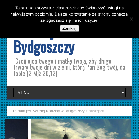
Ta strona korzysta z ciasteczek aby świadczyć usługi na
Parafia pw. Świętej
najwyższym poziomie. Dalsze korzystanie ze strony oznacza,
że zgadzasz się na ich użycie.
Rodziny w
Zamknij
Bydgoszczy
"Czcij ojca twego i matkę twoją, aby długo
trwały twoje dni w ziemi, którą Pan Bóg twój, da
tobie (2 Mjż 20,12)"
Parafia pw. Świętej Rodziny w Bydgoszczy
>
następca