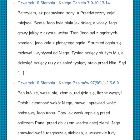
Czwartek, 6 Sierpnia : Księga Daniela 7,9-10.13-14.
Patrzyłem, aż postawiono trony, a Przedwieczny zajął
miejsce. Szata Jego była biała jak śnieg, a włosy Jego
głowy jakby z czystej wełny. Tron Jego był z ognistych
płomieni, jego koła z płonącego ognia. Strumień ognia się
rozlewał i wypływał od Niego. Tysiąc tysięcy służyło Mu, a
dziesięć tysięcy razy dziesięć tysięcy stało przed Nim. Sąd
[…]
Czwartek, 6 Sierpnia : Księga Psalmów 97(96),1-2.5-6.9.
Pan króluje, wesel się, ziemio, radujcie się, liczne wyspy!
Obłok i ciemność wokół Niego, prawo i sprawiedliwość
podstawą Jego tronu. Góry jak wosk topnieją przed
obliczem Pana, przed obliczem władcy całej ziemi. Jego
sprawiedliwość rozgłaszają niebiosa, a wszystkie ludy