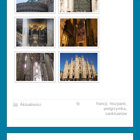
francji
,
hiszpanii
,
Aktualności
pielgrzymka
,
sanktuariów