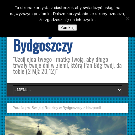
Ta strona korzysta z ciasteczek aby świadczyć usługi na
Parafia pw. Świętej
najwyższym poziomie. Dalsze korzystanie ze strony oznacza,
że zgadzasz się na ich użycie.
Rodziny w
Zamknij
Bydgoszczy
"Czcij ojca twego i matkę twoją, aby długo
trwały twoje dni w ziemi, którą Pan Bóg twój, da
tobie (2 Mjż 20,12)"
Parafia pw. Świętej Rodziny w Bydgoszczy
>
hiszpanii