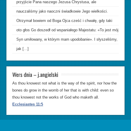
przyjście Pana naszego Jezusa Chrystusa, ale
nauczaliśmy jako naoczni świadkowie Jego wielkości.
Otrzymał bowiem od Boga Ojca cześć i chwałę, gdy taki
oto głos Go doszedł od wspaniałego Majestatu: «To jest mój
Syn umiłowany, w którym mam upodobanie». I słyszeliśmy,
jak […]
Wers dnia – j.angielski
As thou knowest not what is the way of the spirit, nor how the
bones do grow in the womb of her that is with child: even so
thou knowest not the works of God who maketh all.
Ecclesiastes 11:5
2014 by golinski.com.pl