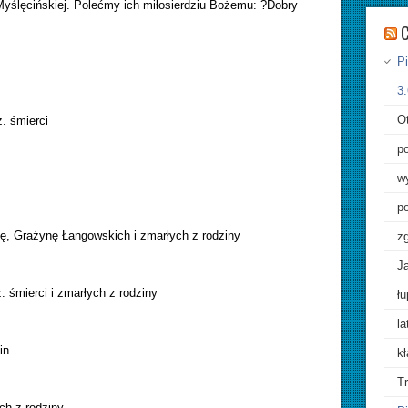
 Myślęcińskiej. Polećmy ich miłosierdziu Bożemu: ?Dobry
C
Pi
3.
O
. śmierci
po
wy
po
tę, Grażynę Łangowskich i zmarłych z rodziny
z
Ja
. śmierci i zmarłych z rodziny
łu
l
in
kł
T
ch z rodziny