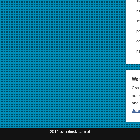
si
n
st
p
od
n
Wer
Can 
not 
and 
Jer
2014 by golinski.com.pl