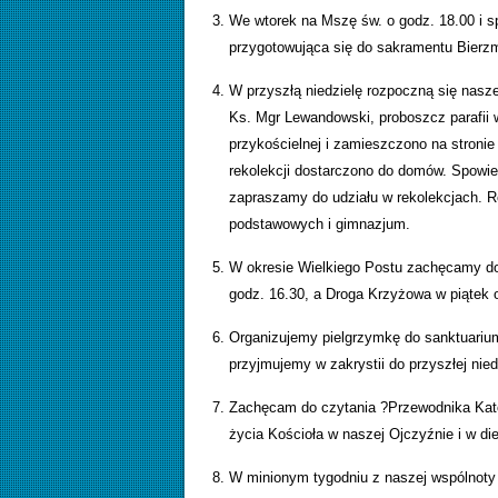
We wtorek na Mszę św. o godz. 18.00 i s
przygotowująca się do sakramentu Bierz
W przyszłą niedzielę rozpoczną się naszej
Ks. Mgr Lewandowski, proboszcz parafii 
przykościelnej i zamieszczono na stronie
rekolekcji dostarczono do domów. Spowie
zapraszamy do udziału w rekolekcjach. R
podstawowych i gimnazjum.
W okresie Wielkiego Postu zachęcamy do 
godz. 16.30, a Droga Krzyżowa w piątek o 
Organizujemy pielgrzymkę do sanktuariu
przyjmujemy w zakrystii do przyszłej nied
Zachęcam do czytania ?Przewodnika Katol
życia Kościoła w naszej Ojczyźnie i w die
W minionym tygodniu z naszej wspólnoty p