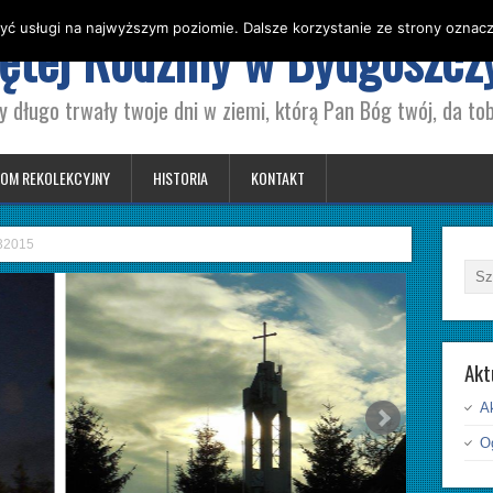
yć usługi na najwyższym poziomie. Dalsze korzystanie ze strony oznacza
iętej Rodziny w Bydgoszcz
y długo trwały twoje dni w ziemi, którą Pan Bóg twój, da tob
OM REKOLEKCYJNY
HISTORIA
KONTAKT
32015
Akt
A
Og