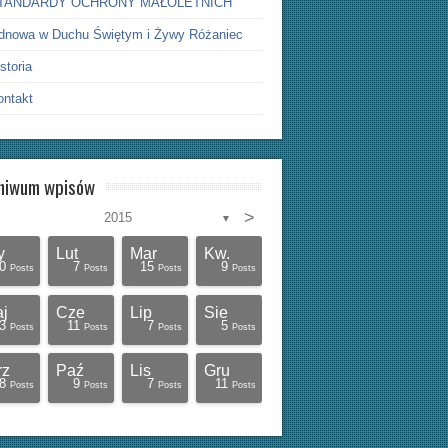
TANDARDY OCHRONY MAŁOLETNICH
dnowa w Duchu Świętym i Żywy Różaniec
storia
ontakt
hiwum wpisów
>
2015
▼
y
Lut
Mar
Kw.
0
7
15
9
Posts
Posts
Posts
Posts
j
Cze
Lip
Sie
3
11
7
5
Posts
Posts
Posts
Posts
rz
Paź
Lis
Gru
8
9
7
11
Posts
Posts
Posts
Posts