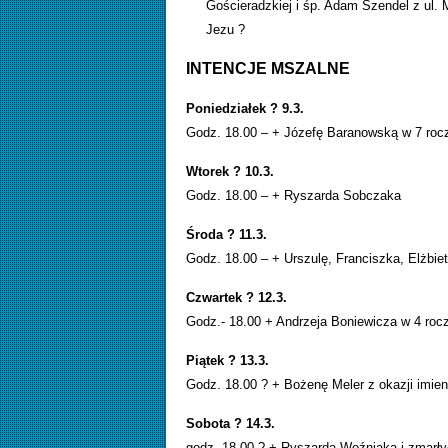
Gościeradzkiej i śp. Adam Szendel z ul.
Jezu ?
INTENCJE MSZALNE
Poniedziałek ? 9.3.
Godz. 18.00 – + Józefę Baranowską w 7 rocz
Wtorek ? 10.3.
Godz. 18.00 – + Ryszarda Sobczaka
Środa ? 11.3.
Godz. 18.00 – + Urszulę, Franciszka, Elżbie
Czwartek ? 12.3.
Godz.- 18.00 + Andrzeja Boniewicza w 4 rocz
Piątek ? 13.3.
Godz. 18.00 ? + Bożenę Meler z okazji imien
Sobota ? 14.3.
godz. 18.00 ? + Ryszarda Woźniaka i zmarły