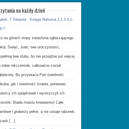
zytania na każdy dzień
ątek, 7 Sierpnia : Księga Nahuma 2,1.3.3,1-
6-7.
to na górach stopy zwiastuna ogłaszającego
kój. Święć, Judo, twe uroczystości,
pełniaj twe śluby, bo nie przejdzie już więcej
 tobie nikczemnik, całkowicie został
gładzony. Bo przywraca Pan świetność
kuba, jak i świetność Izraela, ponieważ
pieżcy ich splądrowali i wyniszczyli ich
atorośle. Biada miastu krwawemu! Całe
amliwe i grabieży pełne, a nie ustaje rabunek.
rzask […]