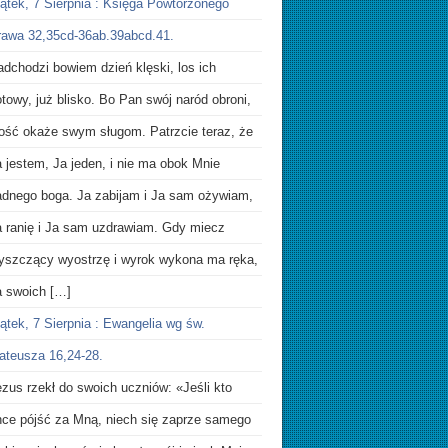
iątek, 7 Sierpnia : Księga Powtórzonego
rawa 32,35cd-36ab.39abcd.41.
dchodzi bowiem dzień klęski, los ich
towy, już blisko. Bo Pan swój naród obroni,
itość okaże swym sługom. Patrzcie teraz, że
 jestem, Ja jeden, i nie ma obok Mnie
adnego boga. Ja zabijam i Ja sam ożywiam,
a ranię i Ja sam uzdrawiam. Gdy miecz
łyszczący wyostrzę i wyrok wykona ma ręka,
a swoich […]
ątek, 7 Sierpnia : Ewangelia wg św.
ateusza 16,24-28.
zus rzekł do swoich uczniów: «Jeśli kto
hce pójść za Mną, niech się zaprze samego