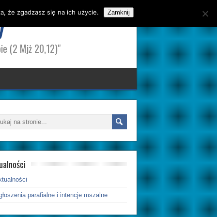
, że zgadzasz się na ich użycie.
y
Zamknij
ie (2 Mjż 20,12)"
ualności
ktualności
łoszenia parafialne i intencje mszalne