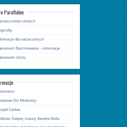
ro Parafialne
amaszczenie chorych
ogrzeby
nformacje dla narzeczonych
akrament Bierzmowania – informacje
akrament chrztu
ormacje
nistranci
wiatowe Dni Młodzieży
spół Caritas
likwie Świętej Joanny Beretta Molla