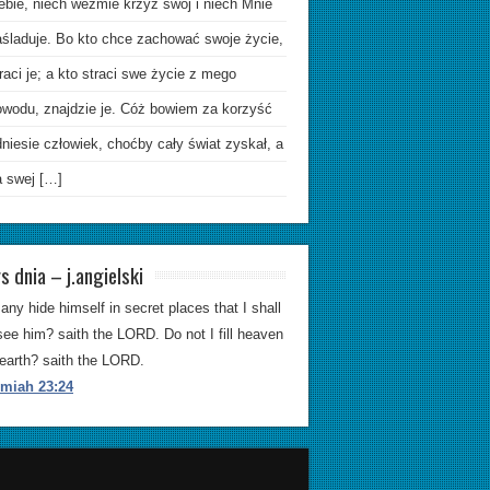
ebie, niech weźmie krzyż swój i niech Mnie
aśladuje. Bo kto chce zachować swoje życie,
raci je; a kto straci swe życie z mego
owodu, znajdzie je. Cóż bowiem za korzyść
niesie człowiek, choćby cały świat zyskał, a
a swej […]
s dnia – j.angielski
any hide himself in secret places that I shall
see him? saith the LORD. Do not I fill heaven
earth? saith the LORD.
emiah 23:24