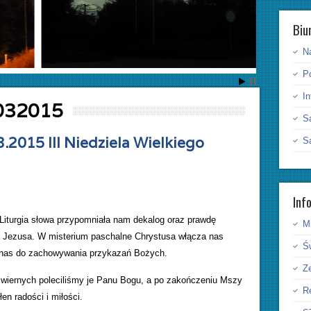
Biu
N
P
I
032015
S
3.2015 III Niedziela Wielkiego
S
Inf
. Liturgia słowa przypomniała nam dekalog oraz prawdę
Mi
 Jezusa. W misterium paschalne Chrystusa włącza nas
Ś
e nas do zachowywania przykazań Bożych.
Ze
 wiernych poleciliśmy je Panu Bogu, a po zakończeniu Mszy
Re
łen radości i miłości.