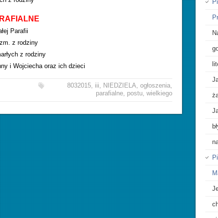
P
P
RAFIALNE
łej Parafii
Na
zm. z rodziny
go
arłych z rodziny
l
nny i Wojciecha oraz ich dzieci
Ja
8032015
,
iii
,
NIEDZIELA
,
ogłoszenia
,
parafialne
,
postu
,
wielkiego
ż
J
b
n
Pi
M
Je
c