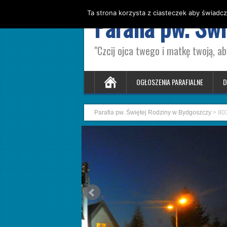
Ta strona korzysta z ciasteczek aby świadcz
Parafia pw. Św
"Czcij ojca twego i matkę twoją, ab
OGŁOSZENIA PARAFIALNE
D
Parafia pw. Świętej Rodziny w Bydgoszczy
>
80