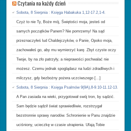
Czytania na każdy dzień
Sobota, 8 Sierpnia : Księga Habakuka 1,12-17.2,1-4.
Czyż to nie Ty, Boże mój, Świętości moja, jesteś od
samych początków Panem? Nie pomrzemy! Na sąd
przeznaczyłeś lud Chaldejczyków, o Panie, Opoko moja,
zachowałeś go, aby mu wymierzyć karę. Zbyt czyste oczy
Twoje, by na zło patrzyły, a nieprawości pochwalać nie
możesz. Czemu jednak spoglądasz na ludzi zdradliwych i
milczysz, gdy bezbożny pożera uczciwszego […]
Sobota, 8 Sierpnia : Księga Psalmów 9(9A),8-9.10-11.12-13.
A Pan zasiada na wieki, przygotował swój tron, by sądzić.
Sam będzie sądził świat sprawiedliwie, rozstrzygał
bezstronnie sprawy narodów. Schronienie w Panu znajdzie
uciśniony, ucieczkę w czasie utrapienia. Ufają Tobie