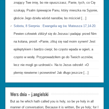
znający Twe imię, bo nie opuszczasz, Panie, tych, co Cię
szukają. Psalm śpiewajcie Panu, który mieszka na Syjonie,
głoście Jego dzieła wśród narodów, bo mściciel […]
Sobota, 8 Sierpnia : Ewangelia wg św. Mateusza 17,14-20.
Pewien człowiek zbliżył się do Jezusa i padając przed Nim
na kolana, prosił: «Panie, zlituj się nad moim synem! Jest
epileptykiem i bardzo cierpi; bo często wpada w ogień, a
często w wodę. Przyprowadziłem go do Twoich uczniów,
lecz nie mogli go uzdrowić». Na to Jezus odrzekł: «O
plemię niewierne i przewrotne! Jak długo jeszcze […]
Wers dnia – j.angielski
But as he which hath called you is holy, so be ye holy in all
manner of conversation; Because it is written, Be ye holy; for I