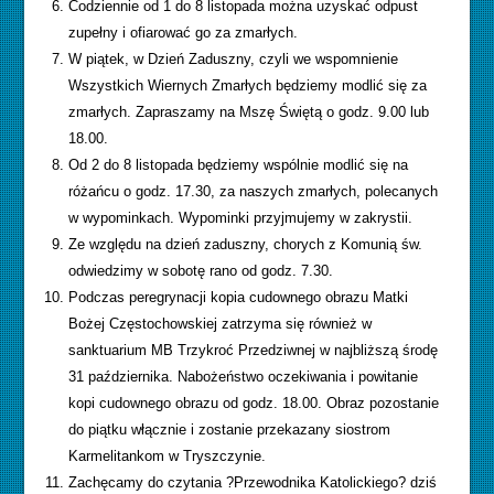
Codziennie od 1 do 8 listopada można uzyskać odpust
zupełny i ofiarować go za zmarłych.
W piątek, w Dzień Zaduszny, czyli we wspomnienie
Wszystkich Wiernych Zmarłych będziemy modlić się za
zmarłych. Zapraszamy na Mszę Świętą o godz. 9.00 lub
18.00.
Od 2 do 8 listopada będziemy wspólnie modlić się na
różańcu o godz. 17.30, za naszych zmarłych, polecanych
w wypominkach. Wypominki przyjmujemy w zakrystii.
Ze względu na dzień zaduszny, chorych z Komunią św.
odwiedzimy w sobotę rano od godz. 7.30.
Podczas peregrynacji kopia cudownego obrazu Matki
Bożej Częstochowskiej zatrzyma się również w
sanktuarium MB Trzykroć Przedziwnej w najbliższą środę
31 października. Nabożeństwo oczekiwania i powitanie
kopi cudownego obrazu od godz. 18.00. Obraz pozostanie
do piątku włącznie i zostanie przekazany siostrom
Karmelitankom w Tryszczynie.
Zachęcamy do czytania ?Przewodnika Katolickiego? dziś