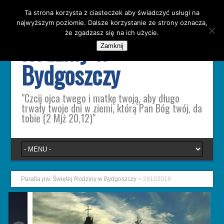
Ta strona korzysta z ciasteczek aby świadczyć usługi na
Parafia pw. Świętej
najwyższym poziomie. Dalsze korzystanie ze strony oznacza,
że zgadzasz się na ich użycie.
Rodziny w
Zamknij
Bydgoszczy
"Czcij ojca twego i matkę twoją, aby długo
trwały twoje dni w ziemi, którą Pan Bóg twój, da
tobie (2 Mjż 20,12)"
Parafia pw. Świętej Rodziny w Bydgoszczy
>
28102018