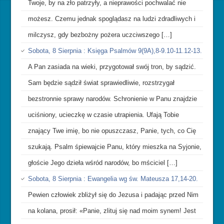
Twoje, by na zło patrzyły, a nieprawości pochwalać nie
możesz. Czemu jednak spoglądasz na ludzi zdradliwych i
milczysz, gdy bezbożny pożera uczciwszego […]
Sobota, 8 Sierpnia : Księga Psalmów 9(9A),8-9.10-11.12-13.
A Pan zasiada na wieki, przygotował swój tron, by sądzić.
Sam będzie sądził świat sprawiedliwie, rozstrzygał
bezstronnie sprawy narodów. Schronienie w Panu znajdzie
uciśniony, ucieczkę w czasie utrapienia. Ufają Tobie
znający Twe imię, bo nie opuszczasz, Panie, tych, co Cię
szukają. Psalm śpiewajcie Panu, który mieszka na Syjonie,
głoście Jego dzieła wśród narodów, bo mściciel […]
Sobota, 8 Sierpnia : Ewangelia wg św. Mateusza 17,14-20.
Pewien człowiek zbliżył się do Jezusa i padając przed Nim
na kolana, prosił: «Panie, zlituj się nad moim synem! Jest