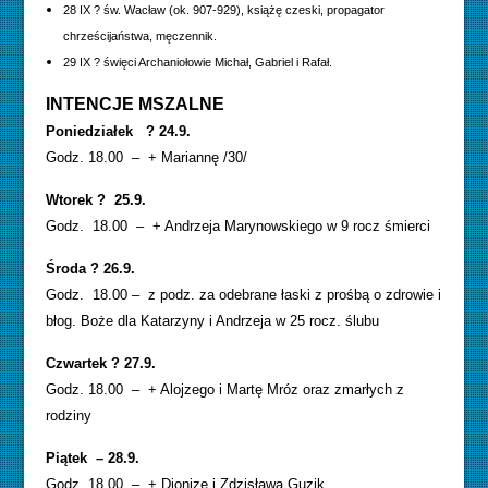
28 IX ? św. Wacław (ok. 907-929), książę czeski, propagator
chrześcijaństwa, męczennik.
29 IX ? święci Archaniołowie Michał, Gabriel i Rafał.
INTENCJE MSZALNE
Poniedziałek ? 24.9.
Godz. 18.00 – + Mariannę /30/
Wtorek ? 25.9.
Godz. 18.00 – + Andrzeja Marynowskiego w 9 rocz śmierci
Środa ? 26.9.
Godz. 18.00 – z podz. za odebrane łaski z prośbą o zdrowie i
błog. Boże dla Katarzyny i Andrzeja w 25 rocz. ślubu
Czwartek ? 27.9.
Godz. 18.00 – + Alojzego i Martę Mróz oraz zmarłych z
rodziny
Piątek – 28.9.
Godz. 18.00 – + Dionizę i Zdzisława Guzik