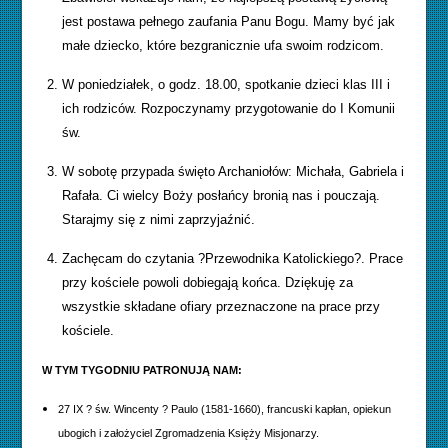
jest postawa pełnego zaufania Panu Bogu. Mamy być jak
małe dziecko, które bezgranicznie ufa swoim rodzicom.
W poniedziałek, o godz. 18.00, spotkanie dzieci klas III i
ich rodziców. Rozpoczynamy przygotowanie do I Komunii
św.
W sobotę przypada święto Archaniołów: Michała, Gabriela i
Rafała. Ci wielcy Boży posłańcy bronią nas i pouczają.
Starajmy się z nimi zaprzyjaźnić.
Zachęcam do czytania ?Przewodnika Katolickiego?. Prace
przy kościele powoli dobiegają końca. Dziękuję za
wszystkie składane ofiary przeznaczone na prace przy
kościele.
W TYM TYGODNIU PATRONUJĄ NAM:
27 IX ? św. Wincenty ? Paulo (1581-1660), francuski kapłan, opiekun
ubogich i założyciel Zgromadzenia Księży Misjonarzy.