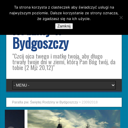
Ta strona korzysta z ciasteczek aby świadczyć usługi na
Parafia pw. Świętej
najwyższym poziomie. Dalsze korzystanie ze strony oznacza,
że zgadzasz się na ich użycie.
Rodziny w
Zamknij
Bydgoszczy
"Czcij ojca twego i matkę twoją, aby długo
trwały twoje dni w ziemi, którą Pan Bóg twój, da
tobie (2 Mjż 20,12)"
Parafia pw. Świętej Rodziny w Bydgoszczy
>
23092018