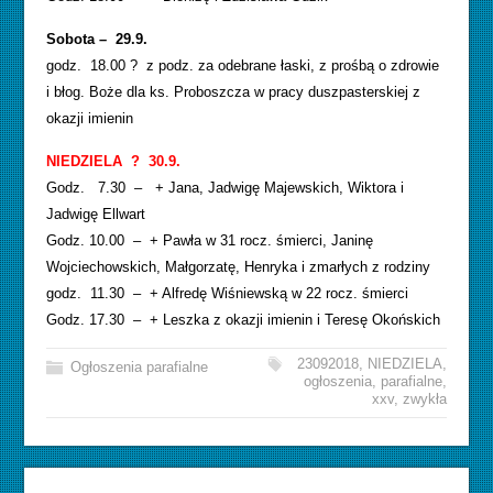
Sobota – 29.9.
godz. 18.00 ? z podz. za odebrane łaski, z prośbą o zdrowie
i błog. Boże dla ks. Proboszcza w pracy duszpasterskiej z
okazji imienin
NIEDZIELA ? 30.9.
Godz. 7.30 – + Jana, Jadwigę Majewskich, Wiktora i
Jadwigę Ellwart
Godz. 10.00 – + Pawła w 31 rocz. śmierci, Janinę
Wojciechowskich, Małgorzatę, Henryka i zmarłych z rodziny
godz. 11.30 – + Alfredę Wiśniewską w 22 rocz. śmierci
Godz. 17.30 – + Leszka z okazji imienin i Teresę Okońskich
23092018
,
NIEDZIELA
,
Ogłoszenia parafialne
ogłoszenia
,
parafialne
,
xxv
,
zwykła