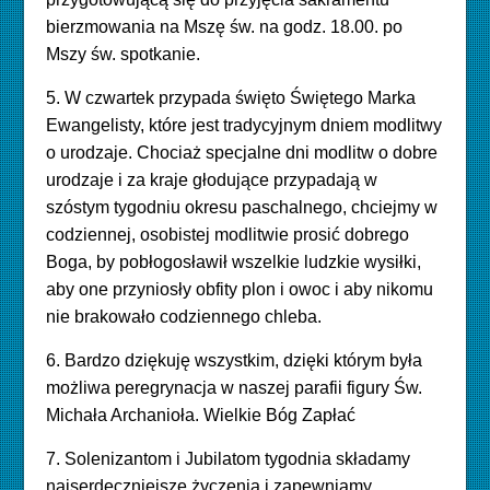
bierzmowania na Mszę św. na godz. 18.00. po
Mszy św. spotkanie.
5. W czwartek przypada święto Świętego Marka
Ewangelisty, które jest tradycyjnym dniem modlitwy
o urodzaje. Chociaż specjalne dni modlitw o dobre
urodzaje i za kraje głodujące przypadają w
szóstym tygodniu okresu paschalnego, chciejmy w
codziennej, osobistej modlitwie prosić dobrego
Boga, by pobłogosławił wszelkie ludzkie wysiłki,
aby one przyniosły obfity plon i owoc i aby nikomu
nie brakowało codziennego chleba.
6. Bardzo dziękuję wszystkim, dzięki którym była
możliwa peregrynacja w naszej parafii figury Św.
Michała Archanioła. Wielkie Bóg Zapłać
7. Solenizantom i Jubilatom tygodnia składamy
najserdeczniejsze życzenia i zapewniamy