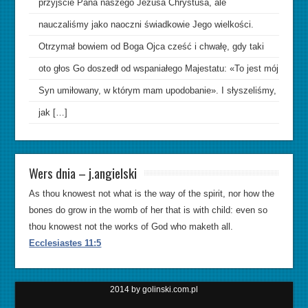
przyjście Pana naszego Jezusa Chrystusa, ale
nauczaliśmy jako naoczni świadkowie Jego wielkości.
Otrzymał bowiem od Boga Ojca cześć i chwałę, gdy taki
oto głos Go doszedł od wspaniałego Majestatu: «To jest mój
Syn umiłowany, w którym mam upodobanie». I słyszeliśmy,
jak […]
Wers dnia – j.angielski
As thou knowest not what is the way of the spirit, nor how the
bones do grow in the womb of her that is with child: even so
thou knowest not the works of God who maketh all.
Ecclesiastes 11:5
2014 by golinski.com.pl