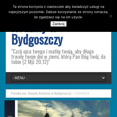
Ta strona korzysta z ciasteczek aby świadczyć usługi na
Parafia pw. Świętej
najwyższym poziomie. Dalsze korzystanie ze strony oznacza,
że zgadzasz się na ich użycie.
Rodziny w
Zamknij
Bydgoszczy
"Czcij ojca twego i matkę twoją, aby długo
trwały twoje dni w ziemi, którą Pan Bóg twój, da
tobie (2 Mjż 20,12)"
Parafia pw. Świętej Rodziny w Bydgoszczy
>
21042024