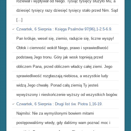
rozlewał i wypływał od Niego. Tysiąc tysięcy służyło Mu, a
dziesięć tysięcy razy dziesięć tysięcy stało przed Nim. Sąd
[…]
Czwartek, 6 Sierpnia : Księga Psalmów 97(96),1-2.5-6.9.
Pan króluje, wesel się, ziemio, radujcie się, liczne wyspy!
Obłok i ciemność wokół Niego, prawo i sprawiedliwość
podstawą Jego tronu. Góry jak wosk topnieją przed
obliczem Pana, przed obliczem władcy całej ziemi. Jego
sprawiedliwość rozgłaszają niebiosa, a wszystkie ludy
widzą Jego chwałę. Ponad całą ziemią Ty jesteś
wywyższony i nieskończenie wyższy od wszystkich bogów.
Czwartek, 6 Sierpnia : Drugi list św. Piotra 1,16-19.
Najmilsi: Nie za wymyślonymi bowiem mitami
postępowaliśmy wtedy, gdy daliśmy wam poznać moc i