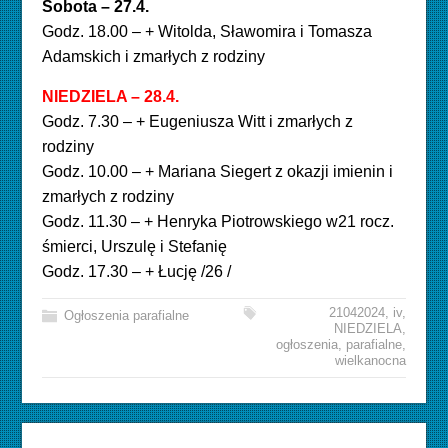
Sobota – 27.4.
Godz. 18.00 – + Witolda, Sławomira i Tomasza
Adamskich i zmarłych z rodziny
NIEDZIELA – 28.4.
Godz. 7.30 – + Eugeniusza Witt i zmarłych z
rodziny
Godz. 10.00 – + Mariana Siegert z okazji imienin i
zmarłych z rodziny
Godz. 11.30 – + Henryka Piotrowskiego w21 rocz.
śmierci, Urszulę i Stefanię
Godz. 17.30 – + Łucję /26 /
21042024
,
iv
,
Ogłoszenia parafialne
NIEDZIELA
,
ogłoszenia
,
parafialne
,
wielkanocna