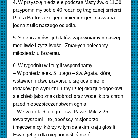
4. W przyszłą niedzielę podczas Mszy św. o 11.30
przypomnimy sobie 40 rocznicę tragicznej śmierci
Piotra Bartoszcze, jego imieniem jest nazwana
jedna z ulic naszego osiedla.
5. Solenizantów i jubilatów zapewniamy o naszej
modlitwie i życzliwości. Zmarłych polecamy
miłosierdziu Bożemu.
6. W tygodniu w liturgii wspominamy:
– W poniedziałek, 5 lutego – św. Agata, której
wstawiennictwu przypisuje się ocalenie jej
rodaków po wybuchu Etny i z tej okazji błogosławi
się chleb jako znak dobroci oraz wodę, która chroni
przed niebezpieczeństwem ognia.
–
We wtorek, 6 lutego – św. Paweł Miki z 25
towarzyszami – to japońscy misjonarze
i męczennicy, którzy w tym dalekim kraju głosili
Ewangelię i dla niej ponieśli śmierć.