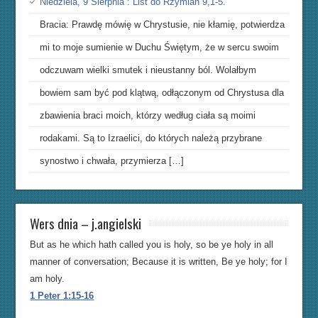
Niedziela, 9 Sierpnia : List do Rzymian 9,1-5.
Bracia: Prawdę mówię w Chrystusie, nie kłamię, potwierdza
mi to moje sumienie w Duchu Świętym, że w sercu swoim
odczuwam wielki smutek i nieustanny ból. Wolałbym
bowiem sam być pod klątwą, odłączonym od Chrystusa dla
zbawienia braci moich, którzy według ciała są moimi
rodakami. Są to Izraelici, do których należą przybrane
synostwo i chwała, przymierza […]
Wers dnia – j.angielski
But as he which hath called you is holy, so be ye holy in all
manner of conversation; Because it is written, Be ye holy; for I
am holy.
1 Peter 1:15-16