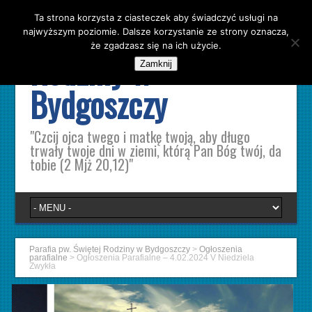
Ta strona korzysta z ciasteczek aby świadczyć usługi na
Parafia pw. Świętej
najwyższym poziomie. Dalsze korzystanie ze strony oznacza,
że zgadzasz się na ich użycie.
Rodziny w
Zamknij
Bydgoszczy
"Czcij ojca twego i matkę twoją, aby długo
trwały twoje dni w ziemi, którą Pan Bóg twój, da
tobie (2 Mjż 20,12)"
Parafia pw. Świętej Rodziny w Bydgoszczy
>
Ogłoszenia
parafialne
>
Ogłoszenia Parafialne – 4.02.2024 V Niedziela
Zwykła