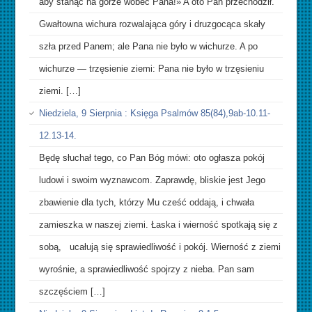
aby stanąć na górze wobec Pana!» A oto Pan przechodził.
Gwałtowna wichura rozwalająca góry i druzgocąca skały
szła przed Panem; ale Pana nie było w wichurze. A po
wichurze — trzęsienie ziemi: Pana nie było w trzęsieniu
ziemi. […]
Niedziela, 9 Sierpnia : Księga Psalmów 85(84),9ab-10.11-
12.13-14.
Będę słuchał tego, co Pan Bóg mówi: oto ogłasza pokój
ludowi i swoim wyznawcom. Zaprawdę, bliskie jest Jego
zbawienie dla tych, którzy Mu cześć oddają, i chwała
zamieszka w naszej ziemi. Łaska i wierność spotkają się z
sobą, ucałują się sprawiedliwość i pokój. Wierność z ziemi
wyrośnie, a sprawiedliwość spojrzy z nieba. Pan sam
szczęściem […]