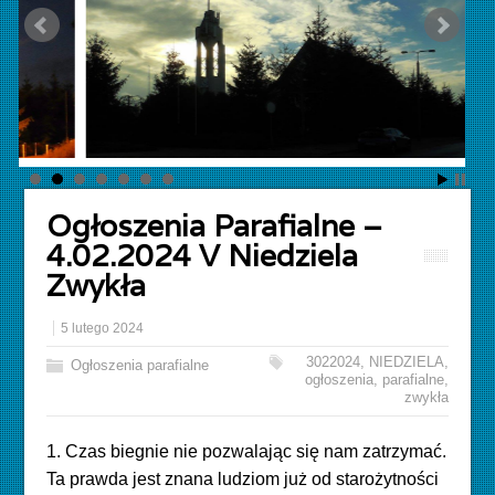
Ogłoszenia Parafialne –
4.02.2024 V Niedziela
Zwykła
5 lutego 2024
3022024
,
NIEDZIELA
,
Ogłoszenia parafialne
ogłoszenia
,
parafialne
,
zwykła
1. Czas biegnie nie pozwalając się nam zatrzymać.
Ta prawda jest znana ludziom już od starożytności