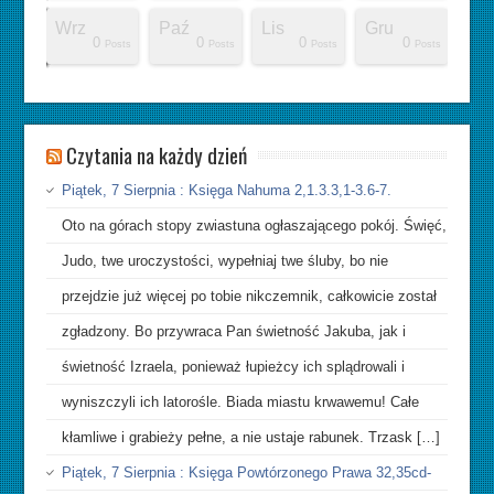
Wrz
Paź
Lis
Gru
10
15
11
11
11
7
9
4
6
4
8
7
3
3
0
0
0
0
0
0
0
Posts
Posts
Posts
Posts
Posts
Posts
Posts
Posts
Posts
Posts
Posts
Posts
Posts
Posts
Posts
Posts
Posts
Posts
Posts
Posts
Posts
Czytania na każdy dzień
Piątek, 7 Sierpnia : Księga Nahuma 2,1.3.3,1-3.6-7.
Oto na górach stopy zwiastuna ogłaszającego pokój. Święć,
Judo, twe uroczystości, wypełniaj twe śluby, bo nie
przejdzie już więcej po tobie nikczemnik, całkowicie został
zgładzony. Bo przywraca Pan świetność Jakuba, jak i
świetność Izraela, ponieważ łupieżcy ich splądrowali i
wyniszczyli ich latorośle. Biada miastu krwawemu! Całe
kłamliwe i grabieży pełne, a nie ustaje rabunek. Trzask […]
Piątek, 7 Sierpnia : Księga Powtórzonego Prawa 32,35cd-