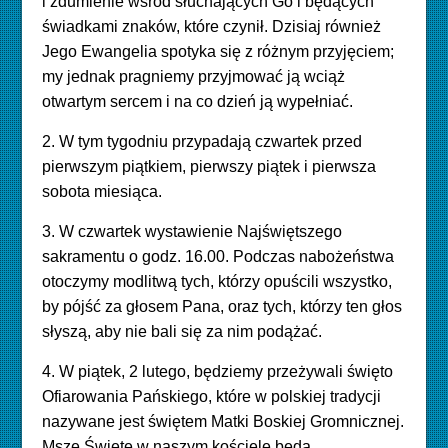
i zdumienie wśród słuchających Go i będących
świadkami znaków, które czynił. Dzisiaj również
Jego Ewangelia spotyka się z różnym przyjęciem;
my jednak pragniemy przyjmować ją wciąż
otwartym sercem i na co dzień ją wypełniać.
2. W tym tygodniu przypadają czwartek przed
pierwszym piątkiem, pierwszy piątek i pierwsza
sobota miesiąca.
3. W czwartek wystawienie Najświętszego
sakramentu o godz. 16.00. Podczas nabożeństwa
otoczymy modlitwą tych, którzy opuścili wszystko,
by pójść za głosem Pana, oraz tych, którzy ten głos
słyszą, aby nie bali się za nim podążać.
4. W piątek, 2 lutego, będziemy przeżywali święto
Ofiarowania Pańskiego, które w polskiej tradycji
nazywane jest świętem Matki Boskiej Gromnicznej.
Msze Święte w naszym kościele będą