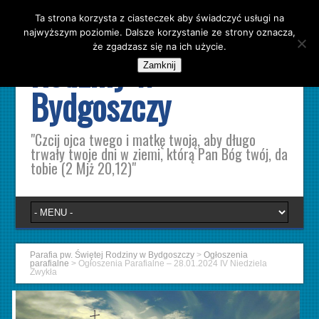
Ta strona korzysta z ciasteczek aby świadczyć usługi na
Parafia pw. Świętej
najwyższym poziomie. Dalsze korzystanie ze strony oznacza,
że zgadzasz się na ich użycie.
Rodziny w
Zamknij
Bydgoszczy
"Czcij ojca twego i matkę twoją, aby długo
trwały twoje dni w ziemi, którą Pan Bóg twój, da
tobie (2 Mjż 20,12)"
Parafia pw. Świętej Rodziny w Bydgoszczy
>
Ogłoszenia
parafialne
>
Ogłoszenia Parafialne – 28.01.2024 IV Niedziela
Zwykła