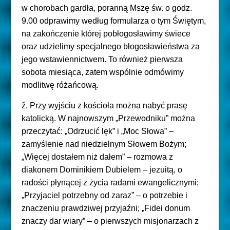
w chorobach gardła, poranną Mszę św. o godz.
9.00 odprawimy według formularza o tym Świętym,
na zakończenie której pobłogosławimy świece
oraz udzielimy specjalnego błogosławieństwa za
jego wstawiennictwem. To również pierwsza
sobota miesiąca, zatem wspólnie odmówimy
modlitwę różańcową.
ž. Przy wyjściu z kościoła można nabyć prasę
katolicką. W najnowszym „Przewodniku” można
przeczytać: „Odrzucić lęk” i „Moc Słowa” –
zamyślenie nad niedzielnym Słowem Bożym;
„Więcej dostałem niż dałem” – rozmowa z
diakonem Dominikiem Dubielem – jezuitą, o
radości płynącej z życia radami ewangelicznymi;
„Przyjaciel potrzebny od zaraz” – o potrzebie i
znaczeniu prawdziwej przyjaźni; „Fidei donum
znaczy dar wiary” – o pierwszych misjonarzach z