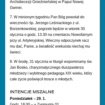
Archidiecezji Gnieźnieńskiej w Papui Nowej
Gwinei.
7.
W minionym tygodniu Pan Bóg powołał do
wieczności śp. Jerzego Leśniackiego z ul.
Borzenkowskiej, pogrzeb będzie w wtorek 30
stycznia o godz. 13.30 na cmentarzu Nowofarnym
przy ul. Artyleryjskiej. Wieczny odpoczynek racz
mu dać, Panie, a światłość wiekuista niechaj mu
świeci.
8. W środę, 31 stycznia w liturgii wspominamy św.
Jan Bosko, charyzmatycznego duszpasterza
młodzieży i wybitnego pedagoga XIX wieku, który
całe życie poświęcił trosce o młodych.
INTENCJE MSZALNE
Poniedziałek – 29. 1
.
Godz. 18.00 – + Zygmunta /2/