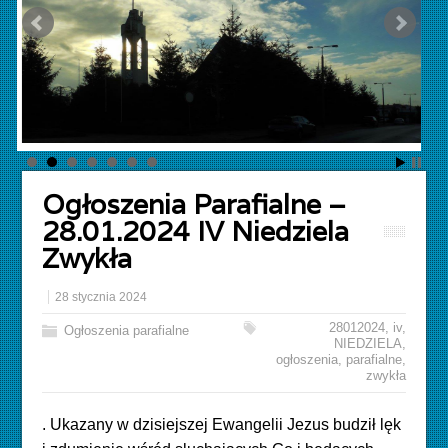
Ogłoszenia Parafialne –
28.01.2024 IV Niedziela
Zwykła
28 stycznia 2024
28012024
,
iv
,
Ogłoszenia parafialne
NIEDZIELA
,
ogłoszenia
,
parafialne
,
zwykła
. Ukazany w dzisiejszej Ewangelii Jezus budził lęk