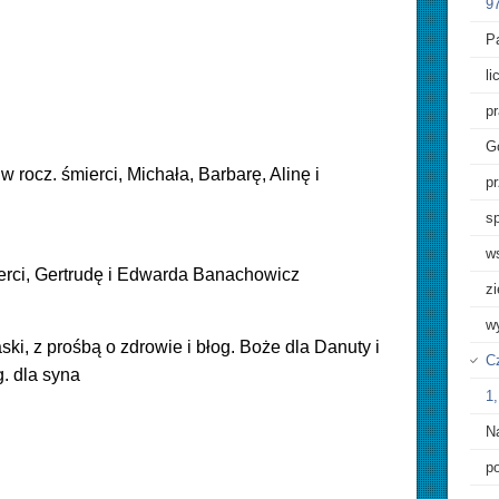
97
Pa
l
p
G
rocz. śmierci, Michała, Barbarę, Alinę i
pr
sp
w
erci, Gertrudę i Edwarda Banachowicz
z
w
ski, z prośbą o zdrowie i błog. Boże dla Danuty i
Cz
g. dla syna
1,
N
p