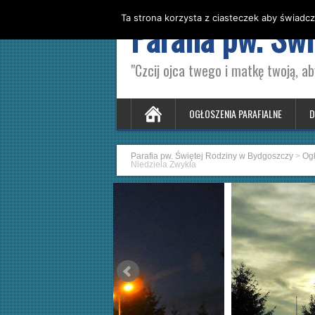
Ta strona korzysta z ciasteczek aby świadcz
Parafia pw. Św
"Czcij ojca twego i matkę twoją, ab
OGŁOSZENIA PARAFIALNE
D
Parafia pw. Świętej Rodziny w Bydgoszczy
>
Ogł
Niedziela Zwykła