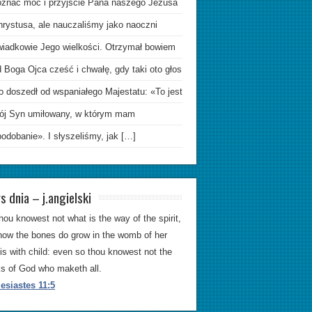
oznać moc i przyjście Pana naszego Jezusa
hrystusa, ale nauczaliśmy jako naoczni
wiadkowie Jego wielkości. Otrzymał bowiem
 Boga Ojca cześć i chwałę, gdy taki oto głos
o doszedł od wspaniałego Majestatu: «To jest
ój Syn umiłowany, w którym mam
odobanie». I słyszeliśmy, jak […]
s dnia – j.angielski
hou knowest not what is the way of the spirit,
how the bones do grow in the womb of her
 is with child: even so thou knowest not the
s of God who maketh all.
esiastes 11:5