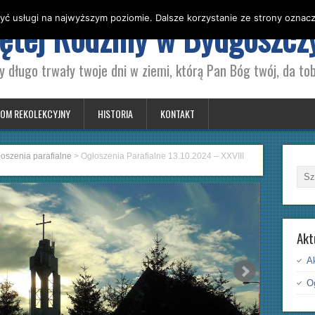
yć usługi na najwyższym poziomie. Dalsze korzystanie ze strony oznacza
iętej Rodziny w Bydgoszcz
y długo trwały twoje dni w ziemi, którą Pan Bóg twój, da tob
OM REKOLEKCYJNY
HISTORIA
KONTAKT
oszenia parafialne
>
Ogłoszenia Parafialne 13.10.2024 – XXVIII
Akt
A
Og