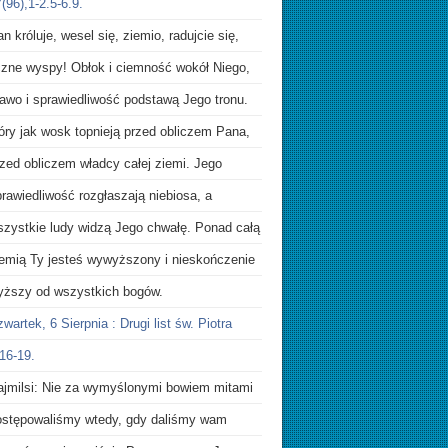
(96),1-2.5-6.9.
n króluje, wesel się, ziemio, radujcie się,
iczne wyspy! Obłok i ciemność wokół Niego,
rawo i sprawiedliwość podstawą Jego tronu.
óry jak wosk topnieją przed obliczem Pana,
zed obliczem władcy całej ziemi. Jego
rawiedliwość rozgłaszają niebiosa, a
szystkie ludy widzą Jego chwałę. Ponad całą
iemią Ty jesteś wywyższony i nieskończenie
yższy od wszystkich bogów.
wartek, 6 Sierpnia : Drugi list św. Piotra
16-19.
ajmilsi: Nie za wymyślonymi bowiem mitami
ostępowaliśmy wtedy, gdy daliśmy wam