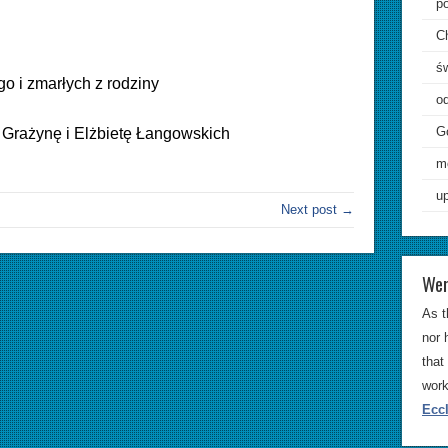
p
C
ś
o i zmarłych z rodziny
od
G
, Grażynę i Elżbietę Łangowskich
m
up
Next post →
Wer
As t
nor 
that
work
Eccl