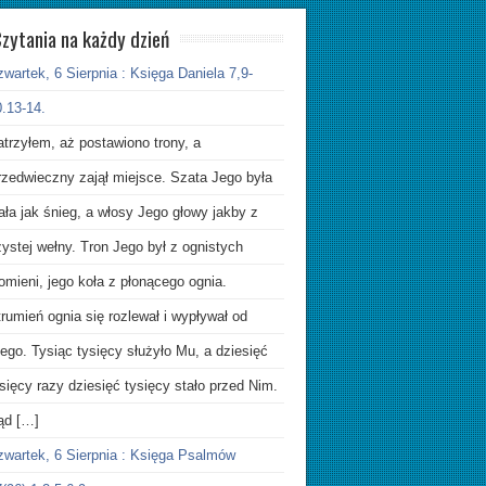
zytania na każdy dzień
wartek, 6 Sierpnia : Księga Daniela 7,9-
.13-14.
trzyłem, aż postawiono trony, a
rzedwieczny zajął miejsce. Szata Jego była
ała jak śnieg, a włosy Jego głowy jakby z
ystej wełny. Tron Jego był z ognistych
omieni, jego koła z płonącego ognia.
rumień ognia się rozlewał i wypływał od
ego. Tysiąc tysięcy służyło Mu, a dziesięć
sięcy razy dziesięć tysięcy stało przed Nim.
ąd […]
zwartek, 6 Sierpnia : Księga Psalmów