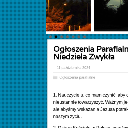
Ogłoszenia Parafial
Niedziela Zwykła
11 października 2024
Ogłoszenia parafialne
1. Nauczycielu, co mam czynić, aby
nieustannie towarzyszyć. Ważnym jedn
ale abyśmy wskazania Jezusa potrakt
naszym życiu.
2. Dziś w Kościele w Polsce, przeży