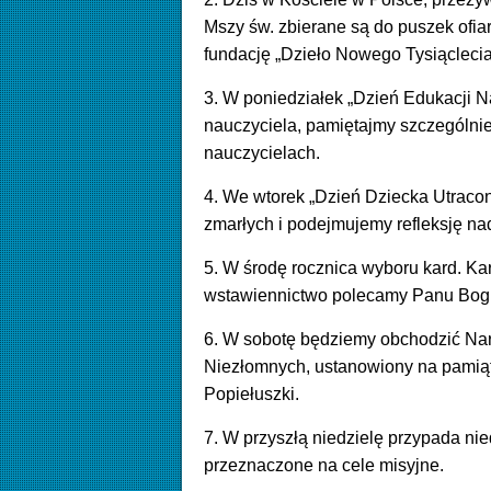
Mszy św. zbierane są do puszek ofi
fundację „Dzieło Nowego Tysiąclecia”
3. W poniedziałek „Dzień Edukacji 
nauczyciela, pamiętajmy szczególni
nauczycielach.
4. We wtorek „Dzień Dziecka Utrac
zmarłych i podejmujemy refleksję nad
5. W środę rocznica wyboru kard. Kar
wstawiennictwo polecamy Panu Bog
6. W sobotę będziemy obchodzić N
Niezłomnych, ustanowiony na pamiątk
Popiełuszki.
7. W przyszłą niedzielę przypada nie
przeznaczone na cele misyjne.