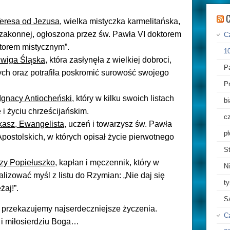
C
Teresa od Jezusa,
wielka mistyczka karmelitańska,
y zakonnej, ogłoszona przez św. Pawła VI doktorem
Cz
ktorem mistycznym”.
10
dwiga Śląska
, która zasłynęła z wielkiej dobroci,
Pa
ych oraz potrafiła poskromić surowość swojego
P
 Ignacy Antiocheński
, który w kilku swoich listach
bi
 i życiu chrześcijańskim.
cz
ukasz, Ewangelista
, uczeń i towarzysz św. Pawła
pł
Apostolskich, w których opisał życie pierwotnego
St
rzy Popiełuszko
, kapłan i męczennik, który w
Ni
alizować myśl z listu do Rzymian: „Nie daj się
ty
żaj!”.
S
a przekazujemy najserdeczniejsze życzenia.
C
 i miłosierdziu Boga…