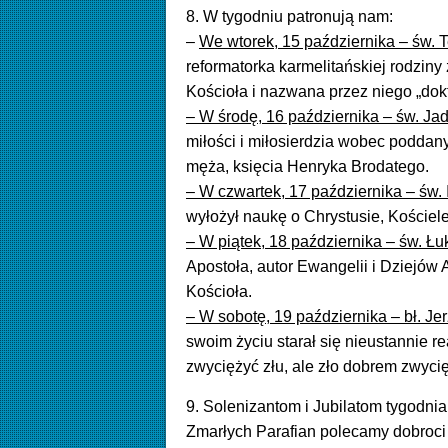
8. W tygodniu patronują nam:
–
We wtorek, 15 października – św. 
reformatorka karmelitańskiej rodzin
Kościoła i nazwana przez niego „do
– W środę, 16 października – św. Ja
miłości i miłosierdzia wobec poddan
męża, księcia Henryka Brodatego.
– W czwartek, 17 października – św.
wyłożył naukę o Chrystusie, Kościele
– W piątek, 18 października – św. Ł
Apostoła, autor Ewangelii i Dziejów 
Kościoła.
– W sobotę, 19 października – bł. Je
swoim życiu starał się nieustannie
re
zwyciężyć złu, ale zło dobrem zwycię
9. Solenizantom i Jubilatom tygodni
Zmarłych Parafian polecamy dobroci