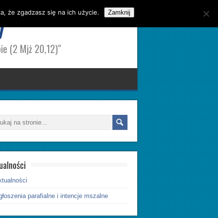
, że zgadzasz się na ich użycie.
y
Zamknij
ie (2 Mjż 20,12)"
ualności
ktualności
łoszenia parafialne i intencje mszalne