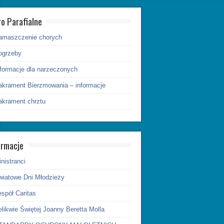
ro Parafialne
amaszczenie chorych
ogrzeby
nformacje dla narzeczonych
akrament Bierzmowania – informacje
akrament chrztu
ormacje
nistranci
wiatowe Dni Młodzieży
spół Caritas
likwie Świętej Joanny Beretta Molla