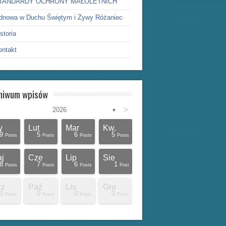
TANDARDY OCHRONY MAŁOLETNICH
dnowa w Duchu Świętym i Żywy Różaniec
storia
ontakt
hiwum wpisów
>
2026
▼
y
Lut
Mar
Kw.
9
5
6
5
Posts
Posts
Posts
Posts
j
Cze
Lip
Sie
8
7
6
1
Posts
Posts
Posts
Post
rz
Paź
Lis
Gru
0
0
0
0
Posts
Posts
Posts
Posts