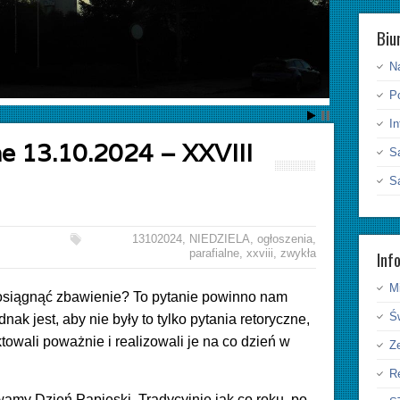
Biu
N
P
I
ne 13.10.2024 – XXVIII
S
S
13102024
,
NIEDZIELA
,
ogłoszenia
,
Inf
parafialne
,
xxviii
,
zwykła
Mi
 osiągnąć zbawienie? To pytanie powinno nam
Ś
ak jest, aby nie były to tylko pytania retoryczne,
owali poważnie i realizowali je na co dzień w
Ze
Re
wamy Dzień Papieski. Tradycyjnie jak co roku, po