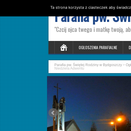
Ta strona korzysta z ciasteczek aby świadcz
Parafia pw. Św
"Czcij ojca twego i matkę twoją, ab
OGŁOSZENIA PARAFIALNE
D
Parafia pw. Świętej Rodziny w Bydgoszczy
>
Ogł
Niedziela Adwentu