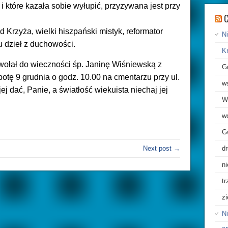
 które kazała sobie wyłupić, przyzywana jest przy
C
 Krzyża, wielki hiszpański mistyk, reformator
Ni
u dzieł z duchowości.
K
ołał do wieczności śp. Janinę Wiśniewską z
G
botę 9 grudnia o godz. 10.00 na cmentarzu przy ul.
w
j dać, Panie, a światłość wiekuista niechaj jej
W
w
G
d
Next post →
n
tr
zi
Ni