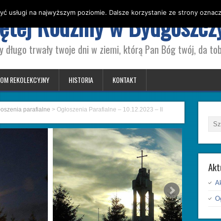
yć usługi na najwyższym poziomie. Dalsze korzystanie ze strony oznacza
iętej Rodziny w Bydgoszcz
y długo trwały twoje dni w ziemi, którą Pan Bóg twój, da tob
OM REKOLEKCYJNY
HISTORIA
KONTAKT
oszenia parafialne
>
Ogłoszenia Parafialne – 10.12.2023 – II
Akt
A
Og