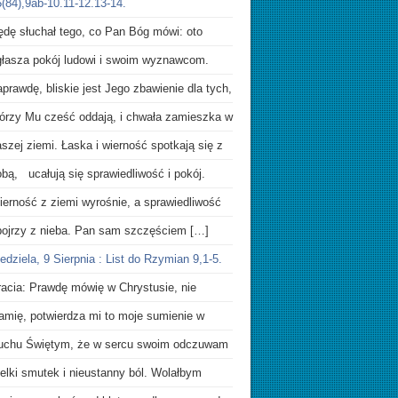
(84),9ab-10.11-12.13-14.
ędę słuchał tego, co Pan Bóg mówi: oto
głasza pokój ludowi i swoim wyznawcom.
prawdę, bliskie jest Jego zbawienie dla tych,
tórzy Mu cześć oddają, i chwała zamieszka w
szej ziemi. Łaska i wierność spotkają się z
bą, ucałują się sprawiedliwość i pokój.
ierność z ziemi wyrośnie, a sprawiedliwość
pojrzy z nieba. Pan sam szczęściem […]
edziela, 9 Sierpnia : List do Rzymian 9,1-5.
racia: Prawdę mówię w Chrystusie, nie
łamię, potwierdza mi to moje sumienie w
uchu Świętym, że w sercu swoim odczuwam
elki smutek i nieustanny ból. Wolałbym