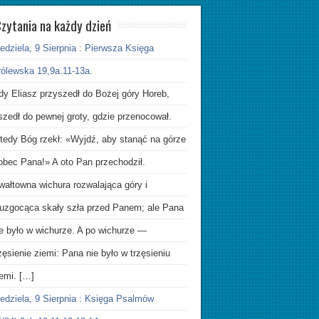
zytania na każdy dzień
edziela, 9 Sierpnia : Pierwsza Księga
rólewska 19,9a.11-13a.
dy Eliasz przyszedł do Bożej góry Horeb,
szedł do pewnej groty, gdzie przenocował.
tedy Bóg rzekł: «Wyjdź, aby stanąć na górze
obec Pana!» A oto Pan przechodził.
wałtowna wichura rozwalająca góry i
ruzgocąca skały szła przed Panem; ale Pana
ie było w wichurze. A po wichurze —
zęsienie ziemi: Pana nie było w trzęsieniu
emi. […]
edziela, 9 Sierpnia : Księga Psalmów