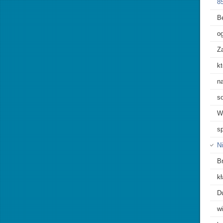
85
B
o
Za
k
na
so
W
s
Ni
B
k
D
wi