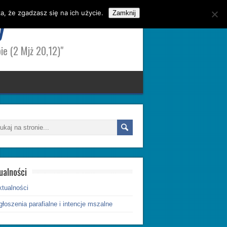
, że zgadzasz się na ich użycie.
y
Zamknij
ie (2 Mjż 20,12)"
ualności
ktualności
łoszenia parafialne i intencje mszalne