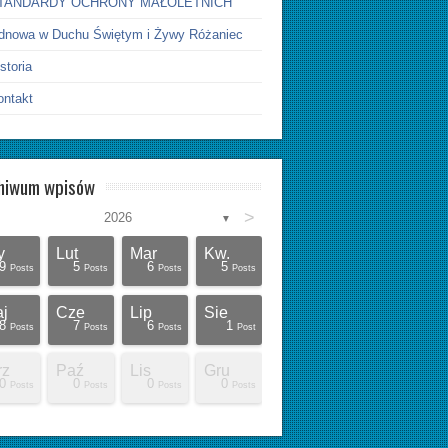
TANDARDY OCHRONY MAŁOLETNICH
dnowa w Duchu Świętym i Żywy Różaniec
storia
ontakt
hiwum wpisów
>
2026
▼
y
Lut
Mar
Kw.
9
5
6
5
Posts
Posts
Posts
Posts
j
Cze
Lip
Sie
8
7
6
1
Posts
Posts
Posts
Post
rz
Paź
Lis
Gru
0
0
0
0
Posts
Posts
Posts
Posts