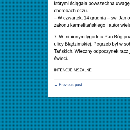
którymi ściągała powszechną uwagę i
chorobach oczu.
–
W czwartek, 14 grudnia – św. Jan od
zakonu karmelitańskiego i autor wiel
7. W minionym tygodniu Pan Bóg pow
ulicy Błądzimskiej. Pogrzeb był w so
Tańskich. Wieczny odpoczynek racz je
świeci.
INTENCJE MSZALNE
← Previous post