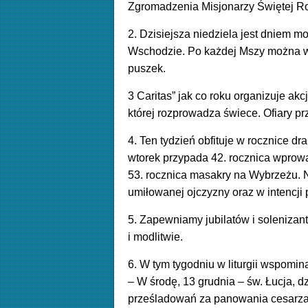
Zgromadzenia Misjonarzy Świętej Rod
2. Dzisiejsza niedziela jest dniem m
Wschodzie. Po każdej Mszy można wes
puszek.
3 Caritas” jak co roku organizuje ak
której rozprowadza świece. Ofiary pr
4. Ten tydzień obfituje w rocznice 
wtorek przypada 42. rocznica wprow
53. rocznica masakry na Wybrzeżu. N
umiłowanej ojczyzny oraz w intencji 
5. Zapewniamy jubilatów i solenizan
i modlitwie.
6. W tym tygodniu w liturgii wspomin
– W środę, 13 grudnia – św. Łucja, 
prześladowań za panowania cesarza 