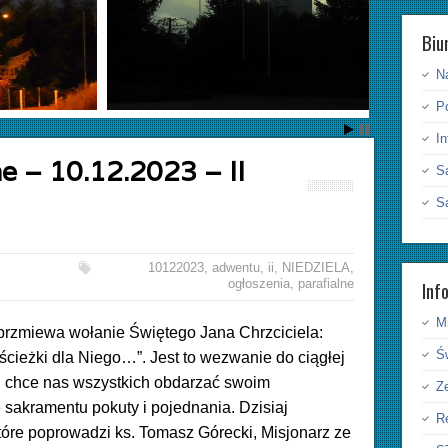
Biu
N
P
I
e – 10.12.2023 – II
S
S
10122023
,
adwentu
,
ii
,
NIEDZIELA
,
Inf
ogłoszenia
,
parafialne
Mi
brzmiewa wołanie Świętego Jana Chrzciciela:
Ś
 ścieżki dla Niego…”. Jest to wezwanie do ciągłej
n chce nas wszystkich obdarzać swoim
Ze
 sakramentu pokuty i pojednania. Dzisiaj
Re
óre poprowadzi ks. Tomasz Górecki, Misjonarz ze