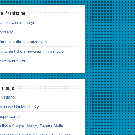
ro Parafialne
amaszczenie chorych
ogrzeby
nformacje dla narzeczonych
akrament Bierzmowania – informacje
akrament chrztu
ormacje
nistranci
wiatowe Dni Młodzieży
spół Caritas
likwie Świętej Joanny Beretta Molla