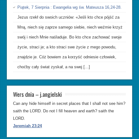
Piątek, 7 Sierpnia : Ewangelia wg św. Mateusza 16,24-28.
Jezus rzekł do swoich uczniów: «Jeśli kto chce pójść za
Mną, niech się zaprze samego siebie, niech weźmie krzyż
swój i niech Mnie naśladuje. Bo kto chce zachować swoje
życie, straci je; a kto straci swe życie z mego powodu,
znajdzie je. Cóż bowiem za korzyść odniesie człowiek,
choćby cały świat zyskał, a na swej […]
Wers dnia – j.angielski
Can any hide himself in secret places that I shall not see him?
saith the LORD. Do not I fill heaven and earth? saith the
LORD.
Jeremiah 23:24