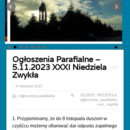
Ogłoszenia Parafialne –
5.11.2023 XXXI Niedziela
Zwykła
6 listopada 2023
5112023
,
NIEDZIELA
,
Ogłoszenia parafialne
ogłoszenia
,
parafialne
,
xxxi
,
zwykła
1. Przypominamy, że do 8 listopada duszom w
czyśćcu możemy ofiarować dar odpustu zupełnego