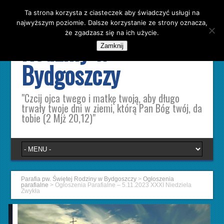
Ta strona korzysta z ciasteczek aby świadczyć usługi na
Parafia pw. Świętej
najwyższym poziomie. Dalsze korzystanie ze strony oznacza,
że zgadzasz się na ich użycie.
Rodziny w
Zamknij
Bydgoszczy
"Czcij ojca twego i matkę twoją, aby długo
trwały twoje dni w ziemi, którą Pan Bóg twój, da
tobie (2 Mjż 20,12)"
Parafia pw. Świętej Rodziny w Bydgoszczy
>
Ogłoszenia
parafialne
>
Ogłoszenia Parafialne – 5.11.2023 XXXI Niedziela
Zwykła