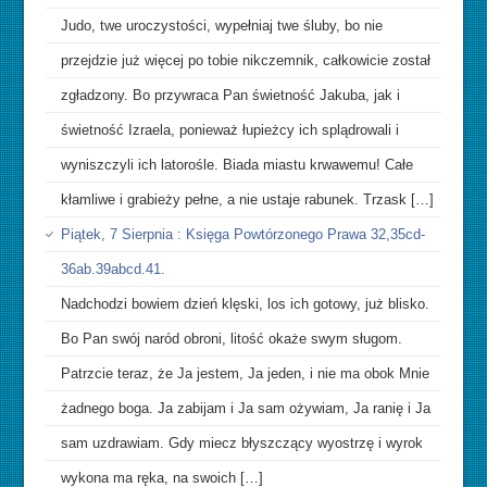
Judo, twe uroczystości, wypełniaj twe śluby, bo nie
przejdzie już więcej po tobie nikczemnik, całkowicie został
zgładzony. Bo przywraca Pan świetność Jakuba, jak i
świetność Izraela, ponieważ łupieżcy ich splądrowali i
wyniszczyli ich latorośle. Biada miastu krwawemu! Całe
kłamliwe i grabieży pełne, a nie ustaje rabunek. Trzask […]
Piątek, 7 Sierpnia : Księga Powtórzonego Prawa 32,35cd-
36ab.39abcd.41.
Nadchodzi bowiem dzień klęski, los ich gotowy, już blisko.
Bo Pan swój naród obroni, litość okaże swym sługom.
Patrzcie teraz, że Ja jestem, Ja jeden, i nie ma obok Mnie
żadnego boga. Ja zabijam i Ja sam ożywiam, Ja ranię i Ja
sam uzdrawiam. Gdy miecz błyszczący wyostrzę i wyrok
wykona ma ręka, na swoich […]