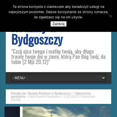
Ta strona korzysta z ciasteczek aby świadczyć usługi na
Parafia pw. Świętej
najwyższym poziomie. Dalsze korzystanie ze strony oznacza,
że zgadzasz się na ich użycie.
Rodziny w
Zamknij
Bydgoszczy
"Czcij ojca twego i matkę twoją, aby długo
trwały twoje dni w ziemi, którą Pan Bóg twój, da
tobie (2 Mjż 20,12)"
Parafia pw. Świętej Rodziny w Bydgoszczy
>
Ogłoszenia
parafialne
>
Ogłoszenia Parafialne – 5.02.2023 V Niedziela
Zwykła