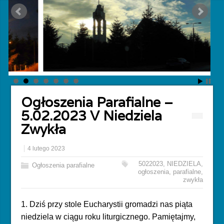
Ogłoszenia Parafialne –
5.02.2023 V Niedziela
Zwykła
4 lutego 2023
5022023
,
NIEDZIELA
,
Ogłoszenia parafialne
ogłoszenia
,
parafialne
,
zwykła
1. Dziś przy stole Eucharystii gromadzi nas piąta
niedziela w ciągu roku liturgicznego. Pamiętajmy,