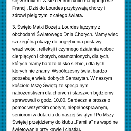
się w krótkim czasie centrum kultu maryjnego we
Francji. Dziś do Lourdes przybywają chorzy i
zdrowi pielgrzymi z całego świata.
3. Święto Matki Bożej z Lourdes łączymy z
obchodami Światowego Dnia Chorych. Mamy więc
szczególną okazję do pogłębienia postawy
wrażliwości, refleksji i czynnego działania wobec
cierpiących i chorych, osamotnionych, dla tych,
których mamy bardzo blisko siebie, i dla tych,
których nie znamy. Współczesny świat bardzo
potrzebuje wielu dobrych Samarytan. W naszym
kościele Mszę Świętą ze specjalnym
nabożeństwem dla chorych i starszych będziemy
sprawowali o godz. 10.00. Serdecznie proszę o
pomoc wszystkim chorym, niepełnosprawnym,
seniorom w dotarciu do naszej świątyni! Po Mszy
Świętej przejdziemy do klubu „Familia” na wspólne
świętowanie przy kawie i ciastku.