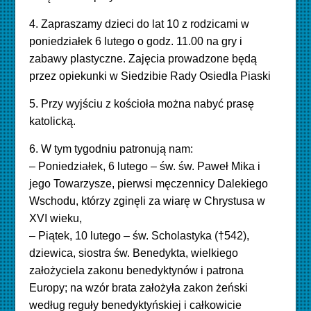
4. Zapraszamy dzieci do lat 10 z rodzicami w
poniedziałek 6 lutego o godz. 11.00 na gry i
zabawy plastyczne. Zajęcia prowadzone będą
przez opiekunki w Siedzibie Rady Osiedla Piaski
5. Przy wyjściu z kościoła można nabyć prasę
katolicką.
6. W tym tygodniu patronują nam:
– Poniedziałek, 6 lutego – św. św. Paweł Mika i
jego Towarzysze, pierwsi męczennicy Dalekiego
Wschodu, którzy zginęli za wiarę w Chrystusa w
XVI wieku,
–
Piątek, 10 lutego – św. Scholastyka (†542),
dziewica, siostra św. Benedykta, wielkiego
założyciela zakonu benedyktynów i patrona
Europy; na wzór brata założyła zakon żeński
według reguły benedyktyńskiej i całkowicie