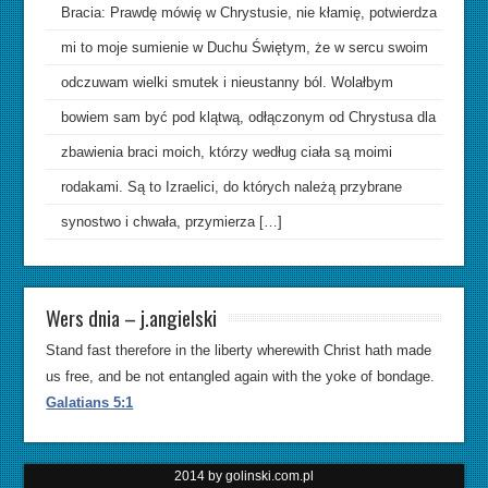
Bracia: Prawdę mówię w Chrystusie, nie kłamię, potwierdza
mi to moje sumienie w Duchu Świętym, że w sercu swoim
odczuwam wielki smutek i nieustanny ból. Wolałbym
bowiem sam być pod klątwą, odłączonym od Chrystusa dla
zbawienia braci moich, którzy według ciała są moimi
rodakami. Są to Izraelici, do których należą przybrane
synostwo i chwała, przymierza […]
Wers dnia – j.angielski
Stand fast therefore in the liberty wherewith Christ hath made
us free, and be not entangled again with the yoke of bondage.
Galatians 5:1
2014 by golinski.com.pl